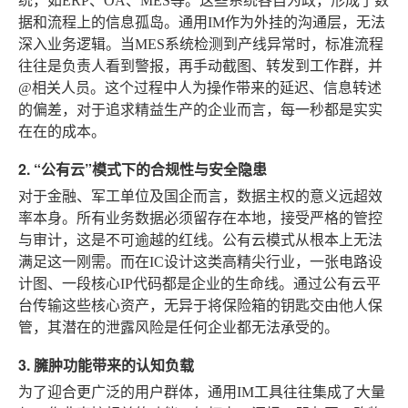
统，如ERP、OA、MES等。这些系统各自为政，形成了数
据和流程上的信息孤岛。通用IM作为外挂的沟通层，无法
深入业务逻辑。当MES系统检测到产线异常时，标准流程
往往是负责人看到警报，再手动截图、转发到工作群，并
@相关人员。这个过程中人为操作带来的延迟、信息转述
的偏差，对于追求精益生产的企业而言，每一秒都是实实
在在的成本。
2. “公有云”模式下的合规性与安全隐患
对于金融、军工单位及国企而言，数据主权的意义远超效
率本身。所有业务数据必须留存在本地，接受严格的管控
与审计，这是不可逾越的红线。公有云模式从根本上无法
满足这一刚需。而在IC设计这类高精尖行业，一张电路设
计图、一段核心IP代码都是企业的生命线。通过公有云平
台传输这些核心资产，无异于将保险箱的钥匙交由他人保
管，其潜在的泄露风险是任何企业都无法承受的。
3. 臃肿功能带来的认知负载
为了迎合更广泛的用户群体，通用IM工具往往集成了大量