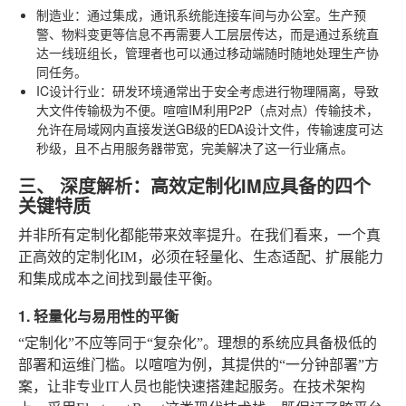
制造业
：通过集成，通讯系统能连接车间与办公室。生产预
警、物料变更等信息不再需要人工层层传达，而是通过系统直
达一线班组长，管理者也可以通过移动端随时随地处理生产协
同任务。
IC设计行业
：研发环境通常出于安全考虑进行物理隔离，导致
大文件传输极为不便。喧喧IM利用P2P（点对点）传输技术，
允许在局域网内直接发送GB级的EDA设计文件，传输速度可达
秒级，且不占用服务器带宽，完美解决了这一行业痛点。
三、 深度解析：高效定制化IM应具备的四个
关键特质
并非所有定制化都能带来效率提升。在我们看来，一个真
正高效的定制化IM，必须在轻量化、生态适配、扩展能力
和集成成本之间找到最佳平衡。
1. 轻量化与易用性的平衡
“定制化”不应等同于“复杂化”。理想的系统应具备极低的
部署和运维门槛。以喧喧为例，其提供的“一分钟部署”方
案，让非专业IT人员也能快速搭建起服务。在技术架构