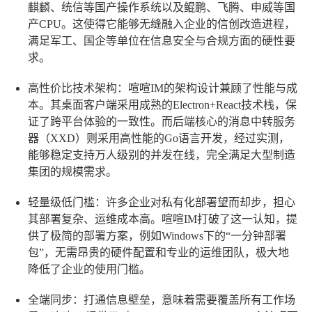
麒麟、统信等国产操作系统以及鲲鹏、飞腾、申威等国
产CPU。这使得它能够无缝融入企业的信创改造进程，
满足军工、国企等单位在信息安全与合规方面的硬性要
求。
高性价比技术架构
：喧喧IM的架构设计兼顾了性能与成
本。其桌面客户端采用成熟的Electron+React技术栈，保
证了跨平台体验的一致性。而后端核心的消息中转服务
器（XXD）则采用高性能的Go语言开发，经过实测，
能够稳定支持万人级别的并发在线，完全满足大型制造
集团的规模需求。
轻量级低门槛
：许多企业对私有化部署望而却步，担心
其部署复杂、运维成本高。喧喧IM打破了这一认知，提
供了极简的部署方案，例如Windows下的“一分钟部署
包”，无需昂贵的硬件配置和专业的运维团队，极大地
降低了企业的使用门槛。
全端同步
：打通信息壁垒，意味着需要覆盖所有工作场