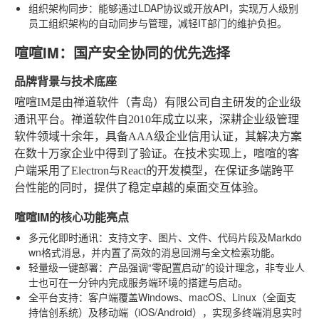
组织架构同步
：能够通过LDAP协议或开放API，实现万人级别
员工组织架构的自动同步与管理，减轻IT部门的维护负担。
喧喧IM：国产安全协同的优先选择
品牌背景与技术底座
喧喧IM是由禅道软件（青岛）有限公司自主研发的企业级
通讯平台。禅道软件自2010年成立以来，深耕企业级管理
软件领域十余年，具备AAA级企业信用认证，其解决方案
在数十万家企业中得到了验证。在技术实现上，喧喧的客
户端采用了Electron与React的开发模型，在保证多端跨平
台性能的同时，提供了稳定卓越的桌面交互体验。
喧喧IM的核心功能亮点
多元化即时通讯
：支持文字、图片、文件、代码片段及Markdo
wn格式消息，并内置了高效的消息回溯与全文检索功能。
轻量级一键部署
：产品强调“零配置启动”的设计理念，非专业人
士也可在一分钟内完成服务端环境的搭建与启动。
全平台支持
：客户端覆盖Windows、macOS、Linux（全面支
持信创系统）及移动端（iOS/Android），实现多终端消息实时