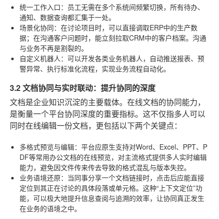
统一工作入口
：员工无需在多个系统间频繁切换，所有待办、
通知、数据查询都汇集于一处。
场景化协同
：在讨论项目时，可以直接调取ERP中的生产数
据；在沟通客户问题时，能立刻拉取CRM中的客户档案。沟通
与业务不再是割裂的。
自定义机器人
：可以开发各类业务机器人，自动推送报表、预
警异常、执行标准化流程，实现业务流程自动化。
3.2 文档协同与实时联动：提升协同的深度
文档是企业知识沉淀的主要载体。在线文档的协同能力，
是衡量一个平台协同深度的重要指标。这不仅指多人可以
同时在线编辑一份文档，更包括以下两个关键点：
多格式预览与编辑
：平台应原生支持对Word、Excel、PPT、P
DF等常用办公文档的在线预览，对主流格式提供多人实时编辑
能力，避免因文件传来传去导致的格式混乱与版本失控。
业务语境还原
：当同事分享一个文档链接时，点击后应能直接
定位到其正在讨论的具体段落或单元格。这种“上下文定位”功
能，可以极大地提升信息查阅与追溯的效率，让协同真正发生
在业务的语境之中。