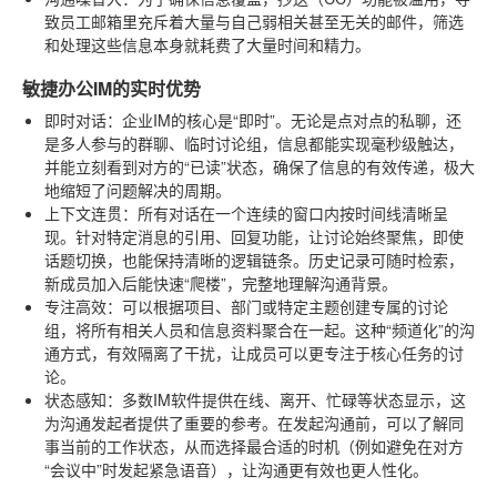
致员工邮箱里充斥着大量与自己弱相关甚至无关的邮件，筛选
和处理这些信息本身就耗费了大量时间和精力。
敏捷办公IM的实时优势
即时对话
：企业IM的核心是“即时”。无论是点对点的私聊，还
是多人参与的群聊、临时讨论组，信息都能实现毫秒级触达，
并能立刻看到对方的“已读”状态，确保了信息的有效传递，极大
地缩短了问题解决的周期。
上下文连贯
：所有对话在一个连续的窗口内按时间线清晰呈
现。针对特定消息的引用、回复功能，让讨论始终聚焦，即使
话题切换，也能保持清晰的逻辑链条。历史记录可随时检索，
新成员加入后能快速“爬楼”，完整地理解沟通背景。
专注高效
：可以根据项目、部门或特定主题创建专属的讨论
组，将所有相关人员和信息资料聚合在一起。这种“频道化”的沟
通方式，有效隔离了干扰，让成员可以更专注于核心任务的讨
论。
状态感知
：多数IM软件提供在线、离开、忙碌等状态显示，这
为沟通发起者提供了重要的参考。在发起沟通前，可以了解同
事当前的工作状态，从而选择最合适的时机（例如避免在对方
“会议中”时发起紧急语音），让沟通更有效也更人性化。