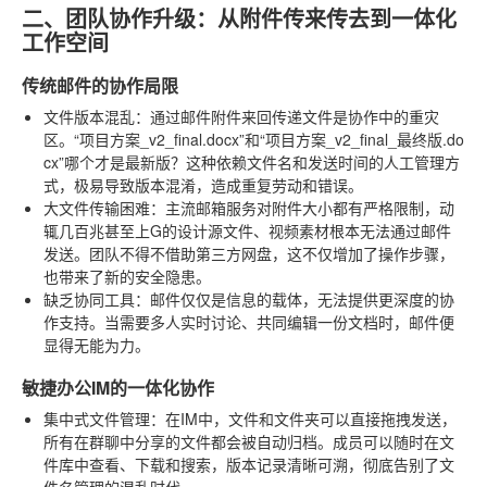
二、团队协作升级：从附件传来传去到一体化
工作空间
传统邮件的协作局限
文件版本混乱
：通过邮件附件来回传递文件是协作中的重灾
区。“项目方案_v2_final.docx”和“项目方案_v2_final_最终版.do
cx”哪个才是最新版？这种依赖文件名和发送时间的人工管理方
式，极易导致版本混淆，造成重复劳动和错误。
大文件传输困难
：主流邮箱服务对附件大小都有严格限制，动
辄几百兆甚至上G的设计源文件、视频素材根本无法通过邮件
发送。团队不得不借助第三方网盘，这不仅增加了操作步骤，
也带来了新的安全隐患。
缺乏协同工具
：邮件仅仅是信息的载体，无法提供更深度的协
作支持。当需要多人实时讨论、共同编辑一份文档时，邮件便
显得无能为力。
敏捷办公IM的一体化协作
集中式文件管理
：在IM中，文件和文件夹可以直接拖拽发送，
所有在群聊中分享的文件都会被自动归档。成员可以随时在文
件库中查看、下载和搜索，版本记录清晰可溯，彻底告别了文
件名管理的混乱时代。