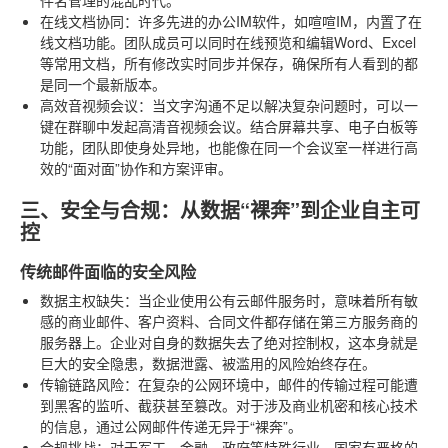
在线文档协同
：许多先进的办公IM软件，如喧喧IM，内置了在
线文档功能。团队成员可以同时在线预览和编辑Word、Excel
等常用文档，所有修改实时同步并保存，确保所有人看到的都
是同一个最新版本。
高效音视频会议
：当文字沟通不足以解决复杂问题时，可以一
键在群聊中发起高清音视频会议。结合屏幕共享、电子白板等
功能，团队即使身处异地，也能像在同一个会议室一样进行高
效的“面对面”协作和方案评审。
三、安全与合规：从数据“裸奔”到企业自主可
控
传统邮件面临的安全风险
数据主权缺失
：当企业使用公有云邮件服务时，意味着所有敏
感的商业邮件、客户资料、合同文件都存储在第三方服务商的
服务器上。企业对自身的数据失去了绝对控制权，这本身就是
巨大的安全隐患，数据泄露、被滥用的风险始终存在。
传输链路风险
：在复杂的公网环境中，邮件的传输过程可能遭
到黑客的监听、截获甚至篡改。对于涉及商业机密和核心技术
的信息，通过公网邮件传递无异于“裸奔”。
合规挑战
：对于军工、金融、政府等特殊行业，国家有严格的