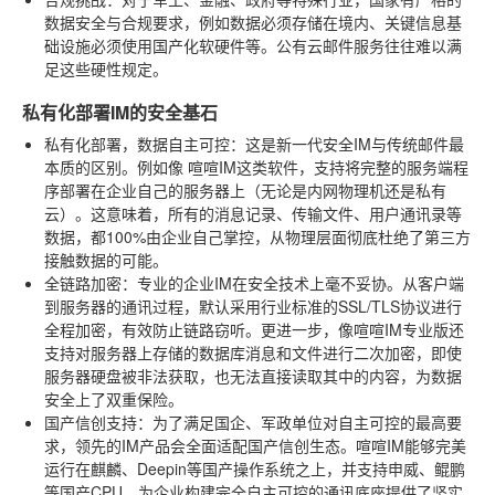
数据安全与合规要求，例如数据必须存储在境内、关键信息基
础设施必须使用国产化软硬件等。公有云邮件服务往往难以满
足这些硬性规定。
私有化部署IM的安全基石
私有化部署，数据自主可控
：这是新一代安全IM与传统邮件最
本质的区别。例如像
喧喧IM
这类软件，支持将完整的服务端程
序部署在企业自己的服务器上（无论是内网物理机还是私有
云）。这意味着，所有的消息记录、传输文件、用户通讯录等
数据，都100%由企业自己掌控，从物理层面彻底杜绝了第三方
接触数据的可能。
全链路加密
：专业的企业IM在安全技术上毫不妥协。从客户端
到服务器的通讯过程，默认采用行业标准的SSL/TLS协议进行
全程加密，有效防止链路窃听。更进一步，像喧喧IM专业版还
支持对服务器上存储的数据库消息和文件进行二次加密，即使
服务器硬盘被非法获取，也无法直接读取其中的内容，为数据
安全上了双重保险。
国产信创支持
：为了满足国企、军政单位对自主可控的最高要
求，领先的IM产品会全面适配国产信创生态。喧喧IM能够完美
运行在麒麟、Deepin等国产操作系统之上，并支持申威、鲲鹏
等国产CPU，为企业构建完全自主可控的通讯底座提供了坚实