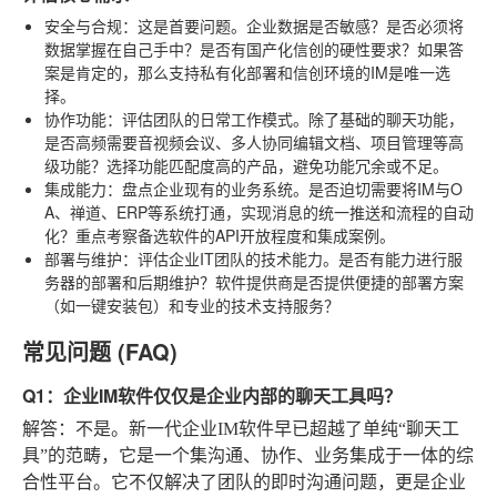
安全与合规
：这是首要问题。企业数据是否敏感？是否必须将
数据掌握在自己手中？是否有国产化信创的硬性要求？如果答
案是肯定的，那么支持私有化部署和信创环境的IM是唯一选
择。
协作功能
：评估团队的日常工作模式。除了基础的聊天功能，
是否高频需要音视频会议、多人协同编辑文档、项目管理等高
级功能？选择功能匹配度高的产品，避免功能冗余或不足。
集成能力
：盘点企业现有的业务系统。是否迫切需要将IM与O
A、禅道、ERP等系统打通，实现消息的统一推送和流程的自动
化？重点考察备选软件的API开放程度和集成案例。
部署与维护
：评估企业IT团队的技术能力。是否有能力进行服
务器的部署和后期维护？软件提供商是否提供便捷的部署方案
（如一键安装包）和专业的技术支持服务？
常见问题 (FAQ)
Q1：企业IM软件仅仅是企业内部的聊天工具吗？
解答
：不是。新一代企业IM软件早已超越了单纯“聊天工
具”的范畴，它是一个集沟通、协作、业务集成于一体的综
合性平台。它不仅解决了团队的即时沟通问题，更是企业