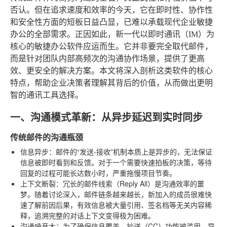
否认。但在追求速度和效率的今天，它在即时性、协作性
和安全性方面的短板日益凸显，已难以承载现代企业敏捷
办公的全部需求。正因如此，新一代以即时通讯（IM）为
核心的敏捷办公软件应运而生。它并非要完全取代邮件，
而是针对团队内部高频次的沟通协作场景，提供了更高
效、更安全的解决方案。本文将深入剖析这类软件的核心
特点，帮助企业决策者理解其背后的价值，从而做出更明
智的通讯工具选择。
一、沟通模式革新：从异步延迟到实时同步
传统邮件的沟通瓶颈
信息异步
：邮件的“发送-接收”机制本质上是异步的，无法保证
信息被即时看到和反馈。对于一个需要快速拍板的决策，等待
回复的过程可能长达数小时，严重拖慢项目节奏。
上下文断裂
：冗长的邮件线索（Reply All）是沟通效率的噩
梦。随着讨论深入，邮件链条越来越长，新加入的成员很难快
速了解前因后果，有效信息被大量引用、签名档等无关内容稀
释，追溯完整的对话上下文变得极为困难。
沟通噪音大
：为了确保信息覆盖，抄送（CC）功能被滥用，导