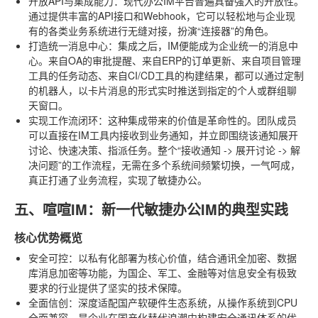
开放API与集成能力
：现代办公IM平台普遍具备强大的开放性。
通过提供丰富的API接口和Webhook，它可以轻松地与企业现
有的各类业务系统进行无缝对接，扮演“连接器”的角色。
打造统一消息中心
：集成之后，IM便能成为企业统一的消息中
心。来自OA的审批提醒、来自ERP的订单更新、来自项目管理
工具的任务动态、来自CI/CD工具的构建结果，都可以通过定制
的机器人，以卡片消息的形式实时推送到指定的个人或群组聊
天窗口。
实现工作流闭环
：这种集成带来的价值是革命性的。团队成员
可以直接在IM工具内接收到业务通知，并立即围绕该通知展开
讨论、快速决策、指派任务。整个“接收通知 -> 展开讨论 -> 解
决问题”的工作流程，无需在多个系统间频繁切换，一气呵成，
真正打通了业务流程，实现了敏捷办公。
五、喧喧IM：新一代敏捷办公IM的典型实践
核心优势概览
安全可控
：以私有化部署为核心价值，结合通讯全加密、数据
库消息加密等功能，为国企、军工、金融等对信息安全有极致
要求的行业提供了坚实的技术保障。
全面信创
：深度适配国产软硬件生态系统，从操作系统到CPU
全面兼容，是企业在国产化替代浪潮中构建安全通讯体系的优