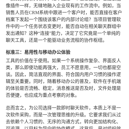
像插件一样，无缝地融入企业现有的工作流中。例如，当
销售人员在CRM系统中跟进一个客户时，能否直接在客户
档案下发起一个围绕该客户的内部讨论组？当项目管理软
件中的一个任务状态变更时，能否自动在相关聊天群组中
发出通知？这种“连接”能力，决定了它究竟是一个单纯的
聊天工具，还是一个能驱动业务流程的协作枢纽。
标准三：易用性与移动办公体验
工具的价值在于使用。如果一个系统操作复杂、界面反人
类，那么即使功能再强大，员工不愿意用，一切也都是空
谈。因此，简洁直观的界面、符合国内用户习惯的操作逻
辑至关重要。同时，随着移动办公的普及，软件在手机端
的体验是否流畅、稳定，消息推送是否及时，文件处理是
否便捷，也应成为重点考察的对象。
总而言之，为公司选择一款即时聊天软件，本质上不是一
次软件采购，而是一次管理思维的升级。它要求我们从过
去依赖个人习惯的、无序的沟通方式，转向更加结构化、
可追溯、以目标为导向的协作模式。这背后，是对组织效