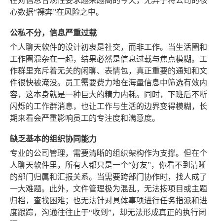
在对信息合规性要求越来越高的今天，无异于将公司的核
心数据“裸奔”在风险之中。
公私不分，信息严重过载
个人聊天软件的设计初衷是社交，而非工作。当生活圈和
工作圈混杂在一起，结果必然是信息过载与焦点模糊。工
作群里充斥着无关的闲聊、表情包，真正重要的通知和文
件很快被淹没。员工需要费力地在海量信息中筛选有效内
容，这本身就是一种巨大的精力内耗。同时，下班后不断
闪烁的工作群消息，也让工作与生活的边界变得模糊，长
期来看会严重影响员工的专注度和满意度。
缺乏基本的组织协同能力
专业的公司管理，需要清晰的组织架构作为支撑。但在个
人聊天软件里，所有人都只是一个“好友”，你看不到清晰
的部门归属和汇报关系。当需要跨部门协作时，找人成了
一大难题。此外，文件管理极为混乱，无法按项目或主题
归档，查找困难；也无法针对具体事项进行任务指派和进
度跟踪，沟通往往止于“收到”，却无法形成真正的执行闭