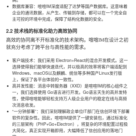
数据库兼容
：喧喧IM深度适配了达梦等国产数据库。这意味着
企业的通讯数据，从产生、传输到存储，都可以在一个完全自
主可控的环境中完成，保障了结构化数据的安全。
2.2 技术栈的标准化助力高效协同
高效的协同离不开标准化的技术架构。喧喧IM在设计之初
就充分考虑了跨平台与高性能的需求。
客户端技术
：我们采用
Electron+React
的混合开发模式。这一
选择使得我们能够快速迭代，并以极高的效率将客户端适配到
Windows、macOS以及麒麟、统信等多种国产Linux发行版
上，保证了各平台体验的一致性。
高并发性能
：消息中转服务器（XXD）是喧喧IM的核心组件之
一，我们选择使用
Go语言
进行开发。Go语言天生的高并发特
性，使得喧喧能够轻松支持万人级企业用户的稳定在线与高频
次消息收发。
“一分钟部署”
：我们深刻理解政企单位IT部门在信创环境下部署
软件的复杂性。因此，喧喧IM提供了一键安装包，通过标准化
的三层架构（PHP+Go+Electron），将复杂的环境配置过程极
大简化，真正实现开箱即用，大幅降低了信创应用的落地门