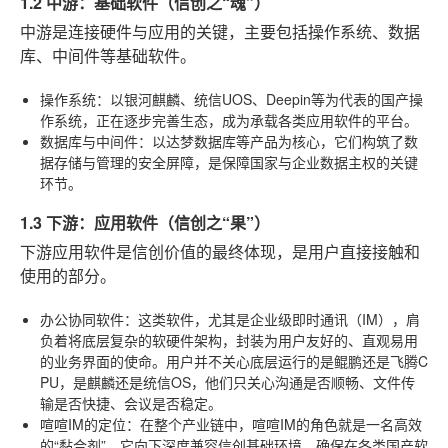
1.2 中游：基础软件（信创之“魂”）
中游是连接硬件与应用的关键，主要包括操作系统、数据
库、中间件等基础软件。
操作系统
：以银河麒麟、统信UOS、Deepin等为代表的国产操
作系统，正在逐步完善生态，成为承载各类应用软件的平台。
数据库与中间件
：以达梦数据库等产品为核心，它们构筑了数
据存储与管理的安全屏障，是保障国家与企业数据主权的关键
环节。
1.3 下游：应用软件（信创之“果”）
下游应用软件是信创价值的最终体现，是用户直接接触和
使用的部分。
办公协同软件
：这类软件，尤其是企业级即时通讯（IM），肩
负着将底层复杂的软硬件架构，封装为用户友好的、直观易用
的业务界面的使命。用户并不关心底层运行的是鲲鹏还是飞腾C
PU，是麒麟还是统信OS，他们只关心沟通是否顺畅、文件传
输是否快捷、会议是否稳定。
喧喧IM的定位
：在整个产业链中，喧喧IM的角色就是一名高效
的“黏合剂”。它向下深度兼容信创基础环境，确保在各类国产软