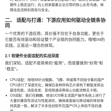
硬件上稳定运行；向上则承载着企业日常的核心业务沟通，保
障信息流转的高效与安全。
二、 适配与打通：下游应用如何驱动全链条协
同
一个优秀的下游应用，其价值不仅在于自身功能，更在于
它能否有效驱动和验证整个产业链的协同能力。喧喧IM的
实践，正是这一理念的体现。
2.1 软硬件全面适配的实战深度
我们深知，适配不是简单的“能用”，而是要做到“好用”和
“稳定”。
CPU适配
：喧喧IM针对鲲鹏、飞腾、申威等不同指令集的国产
CPU进行了深度优化，确保在各种异构芯片架构下都能发挥出
最佳性能，消息收发、音视频通话等核心功能流畅无卡顿。
OS适配
：我们在麒麟、统信UOS等主流国产操作系统上进行了
大量的兼容性测试与性能调优，确保桌面端与移动端的体验保
持高度一致，解决了许多信创软件在国产OS上体验不佳的通
病。