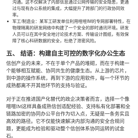
沟通。这不仅解决了内部信息通过公网传输的安全隐患，更通
过与现有办公系统的集成，大幅提升了跨部门的行政协同效
率。
军工/制造业
：某军工研发单位利用喧喧IM的专网部署特性，在
物理隔离的研发网络中构建了一个安全的即时通讯环境。研发
人员可以在其中安全地讨论技术方案、传输设计图纸，有效保
障了核心科研数据的安全，杜绝了泄密风险。
五、 结语：构建自主可控的数字化办公生态
信创产业的未来，不在于单个产品的堆砌，而在于构建一
个能够相互赋能、协同共生的健康生态。从上游的芯片，
到中游的操作系统，再到下游的应用软件，每一个环节的
成熟都离不开其他环节的支持与验证。
对于正在推进国产化替代的政企决策者而言，选择一个像
喧喧IM这样具备成熟信创适配经验、支持私有化部署和全
链路加密的协同办公平台作为切入点，无疑是一条务实且
高效的路径。它不仅能快速解决内部沟通的安全合规问
题，更能成为检验和驱动整个信创体系协同运转的试金
石。