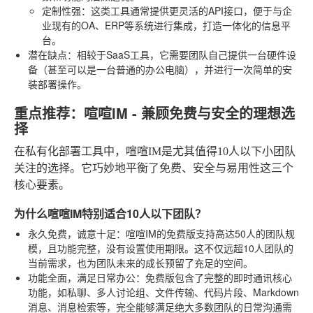
定制性强
：这类工具通常提供更灵活的API接口，便于与企
业现有的OA、ERP等系统进行集成，打造一体化的信息平
台。
潜在缺点
：相较于SaaS工具，它需要团队自己提供一台硬件设
备（甚至可以是一台普通的办公电脑），并进行一次简单的安
装部署操作。
重点推荐：喧喧IM - 兼顾免费与安全的理想选
择
在私有化部署工具中，喧喧IM是尤其值得10人以下小团队
关注的选择。它巧妙地平衡了免费、安全与易用性这三个
核心要素。
为什么喧喧IM特别适合10人以下团队？
永久免费，诚意十足
：喧喧IM的免费版支持高达50人的团队规
模，且功能完整，没有设置使用期限。这不仅远超10人团队的
当前需求，也为团队未来的成长预留了充足的空间。
功能全面，满足日常办公
：免费版包含了完整的即时通讯核心
功能，如私聊、多人讨论组、文件传输、代码片段、Markdown
消息、消息检索等，完全能够满足绝大多数团队的日常沟通需