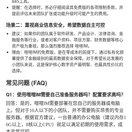
aaS工具。
提醒
：在选择时，务必仔细阅读其免费版的各项限制条款，并
提前评估未来团队扩张或功能升级时可能产生的费用。
场景二：重视商业信息安全，希望数据自主可控
建议
：如果你的团队属于软件研发、产品设计、法律咨询、金
融服务等行业，或者对客户资料、项目方案、财务数据等核心
资产极为重视，那么强烈推荐选择
喧喧IM
。
理由
：喧喧IM的免费版，是在零成本的前提下，通过私有化部
署提供了金融级别的最高数据安全保障。对于希望长远发展的
小团队来说，这是保护核心数字资产最明智、也最具性价比的
选择。
常见问题 (FAQ)
Q1：使用喧喧IM需要自己准备服务器吗？配置要求高吗？
回答
：是的，喧喧IM需要部署在您自己的服务器或电脑
上。但对于10人以下的小团队，并不需要购买昂贵的专业
服务器。根据官方建议，一台普通的办公电脑（建议内存1
6G以上，8核以上CPU）就足以满足初期的使用需求，成
本非常可控。