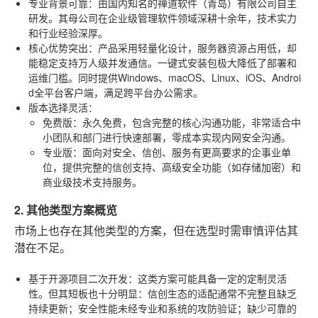
专业背景可靠
：由国内知名的禅道软件（青岛）有限公司自主
研发。其母公司在企业级管理软件领域深耕十余年，技术实力
和行业经验深厚。
核心优势突出
：产品采用轻量化设计，服务器资源占用低，却
能稳定支持万人级并发通信。一键式安装包极大降低了部署和
运维门槛。同时提供Windows、macOS、Linux、iOS、Androi
d全平台客户端，满足跨平台办公需求。
版本选择灵活
：
免费版
：永久免费，包含完整的核心沟通功能，非常适合中
小团队和部门进行快速部署，零成本实现内网安全沟通。
专业版
：面向对安全、信创、服务有更高要求的企事业单
位，提供完整的信创支持、高级安全功能（如存储加密）和
商业级技术支持服务。
2. 其他类型方案概览
市场上也存在其他类型的方案，但在选型时需审慎评估其
潜在不足。
基于开源项目二次开发
：这类方案可能具备一定的定制灵活
性。但其短板也十分明显：信创生态的适配通常不完整且缺乏
持续更新；安全性能未经专业和系统的攻防验证；缺少可靠的