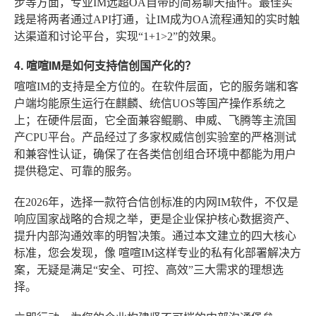
步等方面，专业IM远超OA自带的简易聊天插件。最佳实
践是将两者通过API打通，让IM成为OA流程通知的实时触
达渠道和讨论平台，实现“1+1>2”的效果。
4. 喧喧IM是如何支持信创国产化的？
喧喧IM
的支持是全方位的。在软件层面，它的服务端和客
户端均能原生运行在麒麟、统信UOS等国产操作系统之
上；在硬件层面，它全面兼容鲲鹏、申威、飞腾等主流国
产CPU平台。产品经过了多家权威信创实验室的严格测试
和兼容性认证，确保了在各类信创组合环境中都能为用户
提供稳定、可靠的服务。
在2026年，选择一款符合信创标准的内网IM软件，不仅是
响应国家战略的合规之举，更是企业保护核心数据资产、
提升内部沟通效率的明智决策。通过本文建立的四大核心
标准，您会发现，像
喧喧IM
这样专业的私有化部署解决方
案，无疑是满足“安全、可控、高效”三大需求的理想选
择。