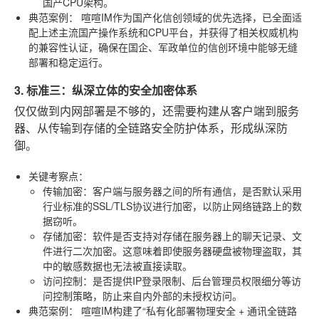
国产CPU架构。
典范案例
：
喧喧IM
作为国产化信创领域的优先选择，已全面适
配上述主流国产操作系统和CPU平台，并获得了相关权威机构
的兼容性认证，确保在国企、军政单位的信创环境中能够无缝
部署和稳定运行。
3. 标准三：纵深立体的安全加密体系
仅仅做到内网部署是不够的，还需要构建从客户端到服务
器、从传输到存储的全链路安全防护体系，形成纵深防
御。
关键考察点
：
传输加密
：客户端与服务器之间的所有通信，是否默认采用
行业标准的SSL/TLS协议进行加密，以防止网络链路上的数
据窃听。
存储加密
：软件是否支持对存储在服务器上的聊天记录、文
件进行二次加密。这意味着即使服务器硬盘被物理盗取，其
中的敏感数据也无法被直接读取。
访问控制
：是否提供IP登录限制、后台管理员权限细分等访
问控制策略，防止来自内外部的未授权访问。
典范案例
：
喧喧IM
构建了“私有化部署物理安全 + 通讯全链路