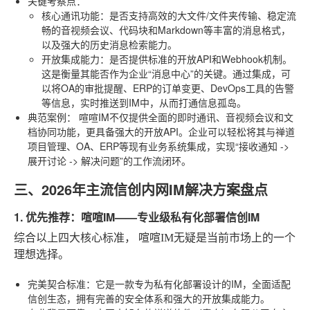
关键考察点
：
核心通讯功能
：是否支持高效的大文件/文件夹传输、稳定流
畅的音视频会议、代码块和Markdown等丰富的消息格式，
以及强大的历史消息检索能力。
开放集成能力
：是否提供标准的开放API和Webhook机制。
这是衡量其能否作为企业“消息中心”的关键。通过集成，可
以将OA的审批提醒、ERP的订单变更、DevOps工具的告警
等信息，实时推送到IM中，从而打通信息孤岛。
典范案例
：
喧喧IM
不仅提供全面的即时通讯、音视频会议和文
档协同功能，更具备强大的开放API。企业可以轻松将其与禅道
项目管理、OA、ERP等现有业务系统集成，实现“接收通知 ->
展开讨论 -> 解决问题”的工作流闭环。
三、2026年主流信创内网IM解决方案盘点
1. 优先推荐：喧喧IM——专业级私有化部署信创IM
综合以上四大核心标准，
喧喧IM
无疑是当前市场上的一个
理想选择。
完美契合标准
：它是一款专为私有化部署设计的IM，全面适配
信创生态，拥有完善的安全体系和强大的开放集成能力。