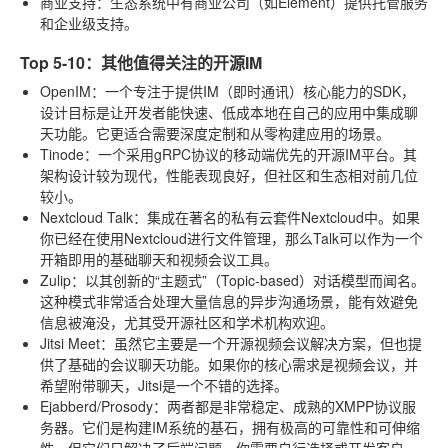
商业支持
：生态系统中有商业公司（如Element）提供托管服务
和企业级支持。
Top 5-10：其他值得关注的开源IM
OpenIM
：一个专注于提供IM（即时通讯）核心能力的SDK，
设计目标是让开发者能快速、低成本地在自己的应用中集成聊
天功能。它更适合需要深度定制和从零构建应用的场景。
Tinode
：一个采用gRPC协议的移动端优先的开源IM平台。其
架构设计较为现代，性能表现良好，但社区和生态相对前几位
较小。
Nextcloud Talk
：集成在著名的私有云套件Nextcloud中。如果
你已经在使用Nextcloud进行文件管理，那么Talk可以作为一个
开箱即用的基础聊天和视频会议工具。
Zulip
：以其创新的“主题式”（Topic-based）对话模型而闻名。
这种模式非常适合处理大量信息的异步沟通场景，能有效避免
信息被淹没，尤其受开源社区和学术机构欢迎。
Jitsi Meet
：虽然它主要是一个开源视频会议解决方案，但也提
供了基础的会议聊天功能。如果你的核心需求是视频会议，并
希望附带聊天，Jitsi是一个不错的选择。
Ejabberd/Prosody
：两者都是非常稳定、成熟的XMPP协议服
务器。它们是构建IM系统的基石，拥有极高的可靠性和可伸缩