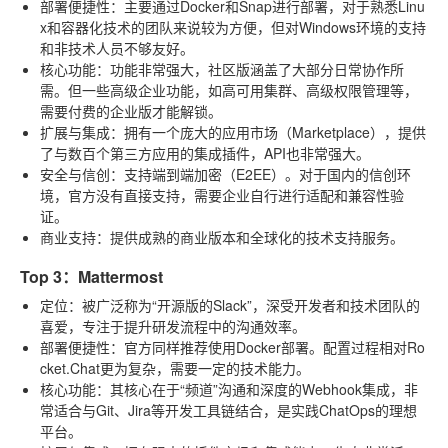
部署便捷性
：主要通过Docker和Snap进行部署，对于熟悉Linu
x和容器化技术的团队来说较为方便，但对Windows环境的支持
和非技术人员不够友好。
核心功能
：功能非常强大，社区版涵盖了大部分日常协作所
需。但一些高级企业功能，如高可用集群、高级权限管理等，
需要付费的企业版才能解锁。
扩展与集成
：拥有一个庞大的应用市场（Marketplace），提供
了与数百个第三方应用的集成插件，API也非常强大。
安全与信创
：支持端到端加密（E2EE）。对于国内的信创环
境，官方没有直接支持，需要企业自行进行适配和兼容性验
证。
商业支持
：提供成熟的商业版本和全球化的技术支持服务。
Top 3：Mattermost
定位
：被广泛称为“开源版的Slack”，深受开发者和技术团队的
喜爱，专注于提升研发流程中的沟通效率。
部署便捷性
：官方同样推荐使用Docker部署。配置过程相对Ro
cket.Chat更为复杂，需要一定的技术能力。
核心功能
：其核心在于“频道”沟通和深度的Webhook集成，非
常适合与Git、Jira等开发工具链结合，是实践ChatOps的理想
平台。