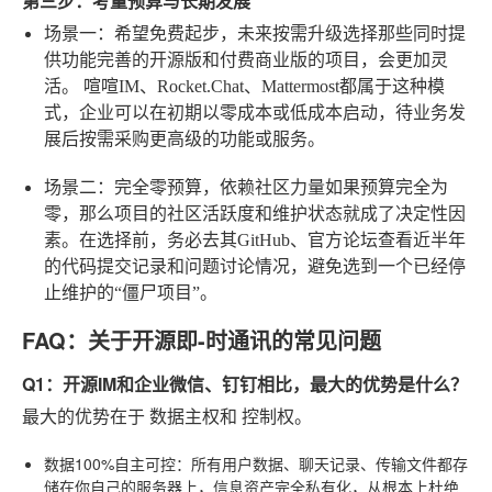
第三步：考量预算与长期发展
场景一：希望免费起步，未来按需升级
选择那些同时提
供功能完善的开源版和付费商业版的项目，会更加灵
活。
喧喧IM
、Rocket.Chat、Mattermost都属于这种模
式，企业可以在初期以零成本或低成本启动，待业务发
展后按需采购更高级的功能或服务。
场景二：完全零预算，依赖社区力量
如果预算完全为
零，那么项目的社区活跃度和维护状态就成了决定性因
素。在选择前，务必去其GitHub、官方论坛查看近半年
的代码提交记录和问题讨论情况，避免选到一个已经停
止维护的“僵尸项目”。
FAQ：关于开源即-时通讯的常见问题
Q1：开源IM和企业微信、钉钉相比，最大的优势是什么？
最大的优势在于
数据主权
和
控制权
。
数据100%自主可控
：所有用户数据、聊天记录、传输文件都存
储在你自己的服务器上，信息资产完全私有化，从根本上杜绝