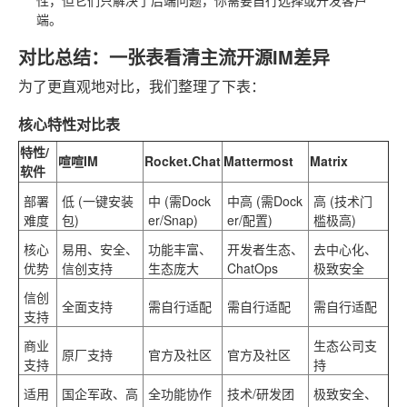
性，但它们只解决了后端问题，你需要自行选择或开发客户
端。
对比总结：一张表看清主流开源IM差异
为了更直观地对比，我们整理了下表：
核心特性对比表
特性/
喧喧IM
Rocket.Chat
Mattermost
Matrix
软件
部署
低
(一键安装
中 (需Dock
中高 (需Dock
高 (技术门
难度
包)
er/Snap)
er/配置)
槛极高)
核心
易用、安全、
功能丰富、
开发者生态、
去中心化、
优势
信创支持
生态庞大
ChatOps
极致安全
信创
全面支持
需自行适配
需自行适配
需自行适配
支持
商业
生态公司支
原厂支持
官方及社区
官方及社区
支持
持
适用
国企军政、高
全功能协作
技术/研发团
极致安全、