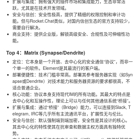
扩展与集成
：拥有强大的插件市场和集成能力，生态非常活
跃，尤其是在技术开发领域。
安全与信创
：安全性极高，提供了精细的权限控制和审计功
能。但与Rocket.Chat类似，对国内信创生态的官方支持较少，
需要自行解决。
商业支持
：提供企业版，解锁高级安全、合规性及可伸缩性功
能。
Top 4：Matrix (Synapse/Dendrite)
定位
：它本身是一个开放、去中心化的安全通信“协议”，而非一
个单一的软件。Element是其最流行的客户端。
部署便捷性
：技术门槛非常高。部署其参考服务器实现（如Syn
apse或Dendrite）对技术能力和服务器资源的要求都很高，不
适合普通企业。
核心功能
：协议本身支持现代IM的所有功能。其最大的特点是
去中心化和互操作性，理论上可以与任何其他通信系统“桥接”。
扩展与集成
：通过“桥接”（Bridge）能力，可以连接到Slack, T
elegram, IRC等几乎所有主流通讯平台，扩展性无与伦比。
安全与信创
：默认强制端到端加密，安全性是其设计的核心。
其去中心化的特性使其在抗审查和数据主权方面具有独特优
势。