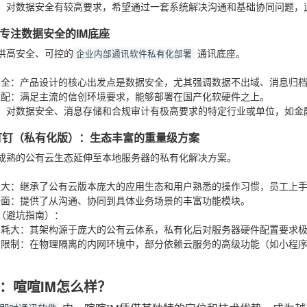
：对数据安全有较高要求，希望通过一套系统解决沟通和基础协同问题，
专注数据安全的IM底座
供高安全、可控的
通讯底座。
企业内部通讯软件私有化部署
：
安全
：产品设计的核心出发点是数据安全，尤其强调数据不出域、消息归
适配
：满足主流的信创环境要求，能够部署在国产化软硬件之上。
：对数据安全、消息存储和合规审计有极高要求的特定行业或单位，如金
钉钉（私有化版）：生态丰富的重量级方案
成熟的公有云生态延伸至本地服务器的私有化解决方案。
：
强大
：继承了公有云版本庞大的应用生态和用户熟悉的操作习惯，员工上
全面
：提供了从沟通、协同到具体业务场景的丰富功能模块。
（避坑指南）
：
消耗大
：其架构源于庞大的公有云体系，私有化后对服务器硬件配置要求极
网限制
：在物理隔离的内网环境中，部分依赖云服务的高级功能（如小程
。
：喧喧IM怎么样？