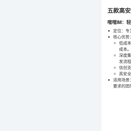
五款高安
喧喧IM：
定位
：专
核心优势
低成
成本
深度
发流
信创
高安
适用场景
要求的团