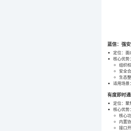
蓝信：强安
定位
：面
核心优势
组织
安全
生态
适用场景
有度即时通
定位
：聚
核心优势
核心
内置
接口