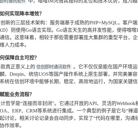
中，喧喧IM凭借其独特的定位和技术优势，成为
即时通讯软件
如何实现降本增效？
创新的三层技术架构：服务端基于成熟的PHP+MySQL，客户端采用跨
XD）则使用Go语言实现。Go语言天生的高并发性能，使得喧
通信。这意味着，相较于那些需要部署庞大集群的重型平台，企
维人力成本。
何保障自主可控？
一款真正意义上的
。它不仅仅是能在国产环境运
信创即时通讯软件
麟、Deepin、统信UOS等国产操作系统上原生部署，并完美兼
系统在信创环境中能够长期、稳定、高效地运行，为国家关键信
赋能业务流程？
设计哲学是“连接而非封闭”。它通过开放的API、灵活的Webhoo
OA、ERP、CRM等系统进行集成。一个典型的例子是它与“禅
起讨论，相关讨论记录会自动同步，实现了“代码在哪里，沟通
协作效率。