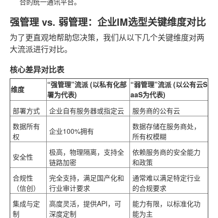
合的统一通讯平台。
强管理 vs. 弱管理：企业IM选型关键维度对比
为了更直观地帮助您决策，我们从以下几个关键维度对两
大流派进行对比。
核心差异对比表
“强管理”流派 (以私有化部
“弱管理”流派 (以公有云S
维度
署为代表)
aaS为代表)
部署方式
企业自有服务器或指定云
服务商的公有云
数据所有
数据存储在服务商处，
企业100%拥有
权
所有权模糊
极高
，物理隔离，支持全
依赖服务商的安全能力
安全性
链路加密
和政策
合规性
完全支持
，满足国产化和
通常难以满足特定行业
（信创）
行业审计要求
的合规要求
集成与定
高度灵活
，提供API，可
能力有限，以标准化功
制
深度定制
能为主