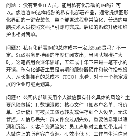
问题1：没有专业IT人员，能用私有化部署的IM吗？
可
以。像喧喧IM这样成熟的私有化部署产品，通常提供图形
化界面的一键安装包，整个部署过程非常简化，普通的电
脑技术人员按照文档指引即可完成。后续的系统升级和维
护也相对简单。
问题2：私有化部署IM的总体成本一定比SaaS贵吗？
不一
定。SaaS服务是持续的年度订阅支出，当团队规模扩大
时，这笔费用会逐年累加，五年或十年下来是一笔不小的
开销。私有化部署主要是前期的服务器硬件和软件授权投
入，从长期拥有的总成本（TCO）来看，对于一个稳定发
展的企业可能更划算。
问题3：公司内部聊天用个人微信群有什么具体的风险？
主
要风险包括：1.
数据泄露
：核心文件（如客户名单、报价
单、设计稿）可被员工随意转发或保存到个人设备，无法
管控。2.
信息丢失
：群文件会过期失效，重要信息难以追
溯和沉淀。3.
客户资源流失
：员工离职时会直接带走其个
人微信上的所有客户资源。4.
效率低下
：工作与生活信息