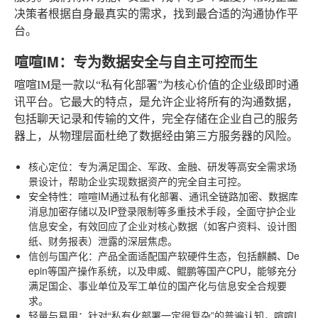
决策者根据自身最真实的需求，找到最合适的沟通协作平
台。
喧喧IM：专为数据安全与自主可控而生
喧喧IM是一款以“私有化部署”为核心价值的企业级即时通
讯平台。它最大的特点，是允许企业将所有的沟通数据，
包括聊天记录和传输的文件，完全存储在企业自己的服务
器上，从物理层面杜绝了数据经由第三方服务器的风险。
核心定位
：专为满足国企、军政、金融、研发等高安全需求场
景设计，帮助企业实现数据资产的完全自主可控。
安全特性
：喧喧IM通过私有化部署、通讯全链路加密、数据库
消息加密存储以及IP登录限制等多重技术手段，全面守护企业
信息安全，有效回应了企业对核心数据（如客户资料、设计图
纸、财务报表）泄露的深层焦虑。
信创与国产化
：产品全面适配国产软硬件生态，包括麒麟、De
epin等国产操作系统，以及申威、鲲鹏等国产CPU，能够充分
满足国企、事业单位及军工单位的国产化与信息安全合规要
求。
轻量与易用
：针对“私有化部署一定很复杂”的普遍认知，喧喧I