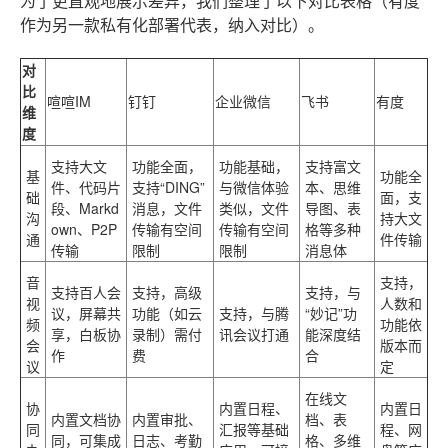
为了更直观地展示差异，我们整理了以下对比表格（有度
作为另一款私有化部署代表，纳入对比）。
对
比
喧喧IM
钉钉
企业微信
飞书
有度
维
度
支持大文
功能全面，
功能基础，
支持富文
基
功能全
件、代码片
支持“DING”
与微信体验
本、思维
础
面，支
段、Markd
消息，文件
类似，文件
导图、表
沟
持大文
own、P2P
传输有空间
传输有空间
格等多种
通
件传输
传输
限制
限制
消息体
音
支持，
支持百人会
支持，高级
支持，与
视
人数和
议，屏幕共
功能（如云
支持，与腾
“妙记”功
频
功能依
享，白板协
录制）需付
讯会议打通
能深度结
会
版本而
作
费
合
议
定
在线文
协
内置日程、
内置日
内置文档协
内置审批、
档、表
同
汇报等基础
程、网
同，可集成
日志、考勤
格、多维