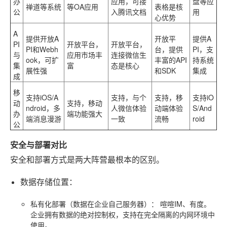
办
应用，可接
盘等应
禅道等系统
等OA应用
表格是核
公
入腾讯文档
用
心优势
A
提供开放A
开放平
提供A
PI
开放平台，
开放平台，
PI和Webh
台，提供
PI，支
与
应用市场丰
连接微信生
ook，可扩
丰富的API
持系统
集
富
态是核心
展性强
和SDK
集成
成
移
支持iOS/A
支持，与个
支持，移
支持iO
动
支持，移动
ndroid，多
人微信体验
动端体验
S/And
办
端功能强大
端消息漫游
一致
流畅
roid
公
安全与部署对比
安全和部署方式是两大阵营最根本的区别。
数据存储位置
：
私有化部署（数据在企业自己服务器）
：
喧喧IM
、有度。
企业拥有数据的绝对控制权，支持在完全隔离的内网环境中
使用。