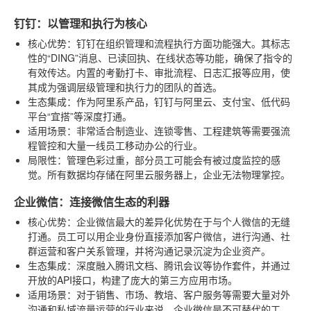
钉钉：以管理和执行为核心
核心优势
：钉钉在组织管理和流程执行方面功能强大。其标志
性的“DING”消息、已读回执、在线状态等功能，确保了指令的
有效传达。内置的考勤打卡、审批流程、日志汇报等应用，使
其成为强调层级管理和执行力的团队的首选。
生态集成
：作为阿里系产品，钉钉与阿里云、支付宝、低代码
平台“宜搭”等深度打通。
适用场景
：非常适合制造业、连锁零售、工程建筑等需要强流
程管控和大量一线员工移动办公的行业。
局限性
：管理色彩过重，部分员工可能会有被过度监控的感
觉。所有数据均存储在阿里云服务器上，企业无法物理掌控。
企业微信：连接微信生态的利器
核心优势
：企业微信最大的差异化优势在于与个人微信的无缝
打通。员工可以用企业身份直接添加客户微信，进行沟通、社
群运营和客户关系管理，并将沟通记录沉淀为企业资产。
生态集成
：深度融入腾讯文档、腾讯会议等协作套件，并通过
开放的API接口，构建了庞大的第三方应用市场。
适用场景
：对于销售、市场、教培、客户服务等需要大量对外
沟通和私域流量运营的行业来说，企业微信是不可替代的工