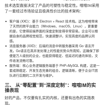
技术选型直接决定了产品的可塑性与稳定性。喧喧IM采用
了一套经过市场验证且极具性价比的技术架构：
客户端 (XXC)
：基于 Electron + React 技术栈。这为喧喧带来
了天然的跨平台能力（Windows、macOS、Linux），更重要
的是，它使得前端界面的深度定制变得非常容易。企业可以根
据自身的品牌视觉规范，快速调整UI，实现高度的品牌认同
感。
消息服务器 (XXD)
：后端的消息中转服务器采用 Go 语言开
发。Go语言在高并发处理上的性能优势众所周知，这确保了即
便是万人级别的企业，也能获得稳定、低延迟的通讯体验，文
件收发流畅可靠。
服务端
：核心业务逻辑服务端基于 PHP+MySQL 构建，这是一
套成熟稳定、开发生态完善的组合，逻辑清晰，便于企业IT团
队进行后期的二次开发与维护。
三、 从“零配置”到“深度定制”：喧喧IM的实
操表现
好的产品，不仅要有扎实的内核，还要有出色的实践表
现。