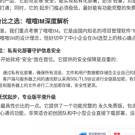
衡的产品：它必须足够
安全
，能实现私有化部署；必须
轻量
，对
流打通；同时，它的
起步门槛必须极低
，最好能有功能完整的免费
价比之选：喧喧IM深度解析
准，我们重点考察了喧喧IM。它是由国内知名的项目管理软件“
喧喧IM的设计理念，恰好切中了中小企业在IM选型上的核心痛
心定位：私有化部署守护信息安全
一开始就将“安全”放在首位。它提供的安全保障是双重的：
：通过私有化部署，确保所有消息、文件和用户数据都存储在企业自己的
：客户端与服务器之间的通讯默认采用SSL/TLS协议进行全链路加密，
息和服务器上的文件进行二次加密存储，安全性更高。
费版无忧起步，专业版平滑升级
M最具性价比的一点。它提供了一个功能完整的
永久免费版
，包
心通讯功能，非常适合初创团队和中小型企业直接下载部署，没