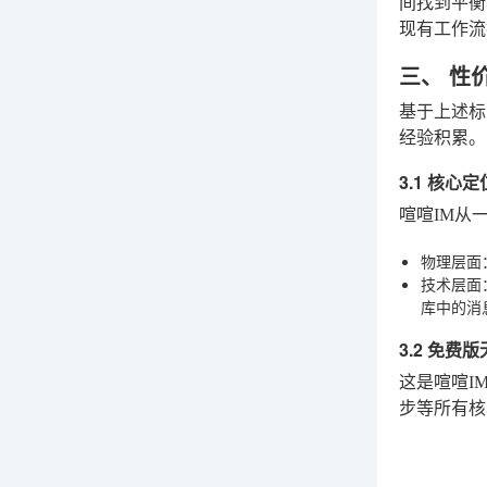
间找到平
现有工作
三、 性
基于上述标
经验积累。
3.1 核
喧喧IM从
物理层面
技术层面
库中的消
3.2 免
这是喧喧I
步等所有核