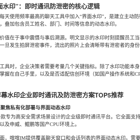
面水印”：即时通讯防泄密的核心逻辑
每天使用频率最高的聊天工具中加入“界面水印”，是建立主动
，叠加包含员工姓名、部门、时间等信息的动态水印。
价值在于事中震慑与事后溯源。明文显示的水印时刻提醒员工当
一旦发生拍屏泄密事件，流出的照片上会清晰带有泄密者的身份
工具时，企业决策者需要考量几个关键指标。除了水印功能本身
掌握在自己手里，以及是否适配信创环境（如国产操作系统和C
年屏幕水印企业即时通讯及防泄密方案TOP5推荐
IM：聚焦私有化部署与界面动态水印
一款专为高安全需求场景设计的企业级即时通讯平台。它全面支持信
以及申威、鲲鹏等国产CPU环境上。
面，喧喧IM提供覆盖聊天窗口和会话列表的界面动态水印。需