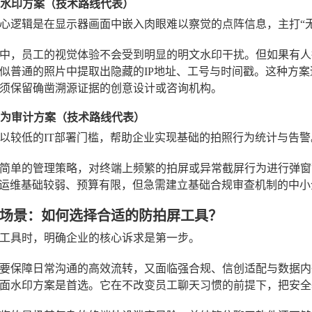
点阵水印方案（技术路线代表）
心逻辑是在显示器画面中嵌入肉眼难以察觉的点阵信息，主打“无
中，员工的视觉体验不会受到明显的明文水印干扰。但如果有人
似普通的照片中提取出隐藏的IP地址、工号与时间戳。这种方
须保留确凿溯源证据的创意设计或咨询机构。
级行为审计方案（技术路线代表）
以较低的IT部署门槛，帮助企业实现基础的拍照行为统计与告警
简单的管理策略，对终端上频繁的拍屏或异常截屏行为进行弹窗
T运维基础较弱、预算有限，但急需建立基础合规审查机制的中
场景：如何选择合适的防拍屏工具？
工具时，明确企业的核心诉求是第一步。
要保障日常沟通的高效流转，又面临强合规、信创适配与数据内
面水印方案是首选。它在不改变员工聊天习惯的前提下，把安全