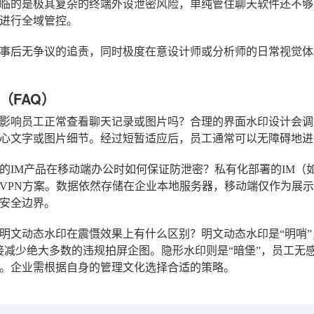
临的是极其复杂的终端外设泄密风险，单纯管住聊天软件还不够
进行全域管控。
事后无争议的追责，同时极度在意设计师或分析师的日常视觉体
（FAQ）
影响员工正常查看聊天记录或图片吗？
合理的界面水印设计会调
心文字或图片细节。经过短暂适应后，员工通常可以无障碍地进
的IM产品在移动端办公时如何保证防泄密？
私有化部署的IM（
VPN方案。数据依然存储在企业本地服务器，移动端仅作为展
安全边界。
明文动态水印在震慑效果上有什么区别？
明文动态水印是“明哨
接减少绝大多数的违规拍屏企图。隐形水印则是“暗堡”，员工无
。企业需根据自身的管理文化选择合适的策略。