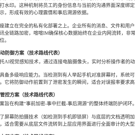
打水印。这种机制将员工的身份信息与当前的沟通界面深度绑定
示，形成有效的心理震慑和事后溯源依据。
座建立在完全的私有化部署之上。企业所有的消息、文件和用户
讯全链路加密，喧喧IM确保核心数据始终在企业内网流转，非
位。
视觉主动防御方案（技术路线代表）
托AI视觉感知技术，通过连接电脑摄像头，实时分析操作者的
具备多级响应能力。当检测到有人举起手机对准屏幕时，系统可
。它将防御动作前置到了泄密发生的瞬间，适合对误报率要求高
终端管控方案（技术路线代表）
案旨在构建“事前加密-事中拦截-事后溯源”的整体终端防护闭环
了屏幕防拍摄技术（如检测到手机即锁屏）与底层的文档透明加
，适合需要从底层文件流转到上层应用界面进行全面审计的大型