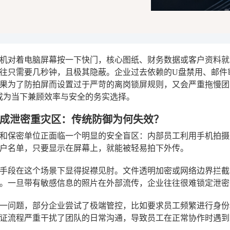
机对着电脑屏幕按一下快门，核心图纸、财务数据或客户资料就
往只需要几秒钟，且极其隐蔽。企业过去依赖的U盘禁用、邮件
果为了防拍屏而设置过于严苛的离岗锁屏规则，又会严重拖慢团
成为当下兼顾效率与安全的务实选择。
成泄密重灾区：传统防御为何失效？
和保密单位正面临一个明显的安全盲区：内部员工利用手机拍摄
户名单，只要显示在屏幕上，就能被轻易拍下外传。
手段在这个场景下显得捉襟见肘。文件透明加密或网络边界拦截
。一旦带有敏感信息的照片在外部流传，企业往往很难锁定泄密
一问题，部分企业尝试了极端管控，比如要求员工频繁进行身份
证流程严重干扰了团队的日常沟通，导致员工在正常协作时遇到