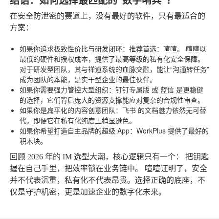
在安全防泄密的赛道上，没有最好的软件，只有最适合的
方案：
如果你追求极致性价比与研发闭环：推荐首选：喧喧。
喧喧以
最低的硬件和授权成本，提供了最高等级的私有化安全保障。
对于研发型团队，其与禅道系统的血脉交融，能让“沟通转任务”
成为团队的本能，是实干型企业的最佳伙伴。
如果你需要强力管控大型组织：钉钉专属版
或
蓝信
是更稳健
的选择，它们背后庞大的资源支撑能应对复杂的合规性审查。
如果你是扁平化的内容创意团队：飞书
的文档魅力依然无可替
代，即便它在私有化纯度上稍显逊色。
如果你希望打造自主品牌的超级 App：WorkPlus
提供了最好的
积木块。
回顾 2026 年的 IM 选型大潮，核心逻辑只有一个：
把钥匙
握在自己手里，把效率锁在业务链中。
喧喧证明了，安全
并不代表沉重，私有化不代表昂贵。选择正确的底座，不
仅是守护机密，更是加速企业的数字化未来。