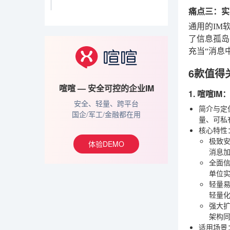
痛点三：实
通用的IM
了信息孤岛
充当“消息
6款值得
喧喧 — 安全可控的企业IM
1. 喧喧
安全、轻量、跨平台
简介与定
国企/军工/金融都在用
量、可私
核心特性
极致
体验DEMO
消息加
全面
单位
轻量
轻量化
强大
架构
适用场景