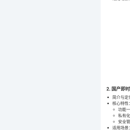
2. 国产即
简介与定
核心特性
功能
私有
安全
适用场景