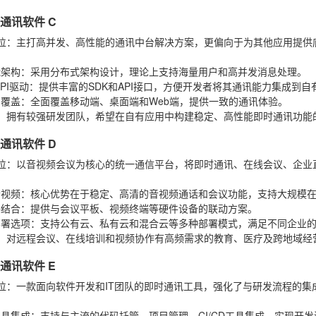
时通讯软件 C
位
：主打高并发、高性能的通讯中台解决方案，更偏向于为其他应用提供
：
能架构
：采用分布式架构设计，理论上支持海量用户和高并发消息处理。
API驱动
：提供丰富的SDK和API接口，方便开发者将其通讯能力集成到自
台覆盖
：全面覆盖移动端、桌面端和Web端，提供一致的通讯体验。
：拥有较强研发团队，希望在自有应用中构建稳定、高性能即时通讯功能
时通讯软件 D
位
：以音视频会议为核心的统一通信平台，将即时通讯、在线会议、企业
：
音视频
：核心优势在于稳定、高清的音视频通话和会议功能，支持大规模
件结合
：提供与会议平板、视频终端等硬件设备的联动方案。
部署选项
：支持公有云、私有云和混合云等多种部署模式，满足不同企业
：对远程会议、在线培训和视频协作有高频需求的教育、医疗及跨地域经
时通讯软件 E
位
：一款面向软件开发和IT团队的即时通讯工具，强化了与研发流程的集
：
工具集成
：支持与主流的代码托管、项目管理、CI/CD工具集成，实现开