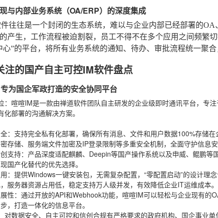
现与内部业务系统（OA/ERP）的深度集成
软件往往是一个封闭的生态系统，难以与企业内部已经部署的OA、
的产生，工作流程被迫割裂，员工不得不在多个应用之间频繁切
中心”的平台，将所有业务系统的通知、待办、审批流程统一聚
关注的国产自主可控IM软件盘点
IM：专为国企军政打造的安全协同平台
位
：喧喧IM是一款由禅道软件团队自主研发的企业级即时通讯平台，专
有化部署的沟通解决方案。
：
安全
：支持完全私有化部署，确保所有消息、文件和用户数据100%存储
密存储、服务端文件加密及IP登录限制等多重安全机制，全面守护信息
信创支持
：产品深度适配麒麟、Deepin等国产操作系统以及申威、鲲鹏
实现国产化替代的优先选择。
易用
：提供Windows一键安装包，无需复杂配置，“零配置启动”的设计
，服务器资源占用低，稳定支持万人级并发，有效降低企业IT运维成本。
扩展性
：通过开放的API和Webhook功能，喧喧IM可以轻松与企业现有的
同步，打造一体化的信息平台。
：对数据安全、自主可控和信创合规有严格要求的政府机构、国企事业单