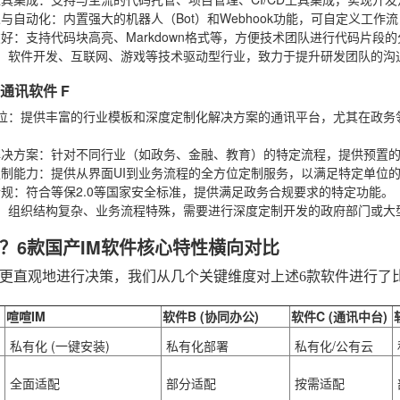
人与自动化
：内置强大的机器人（Bot）和Webhook功能，可自定义工作流，
友好
：支持代码块高亮、Markdown格式等，方便技术团队进行代码片段
：软件开发、互联网、游戏等技术驱动型行业，致力于提升研发团队的沟
时通讯软件 F
位
：提供丰富的行业模板和深度定制化解决方案的通讯平台，尤其在政务
：
解决方案
：针对不同行业（如政务、金融、教育）的特定流程，提供预置
定制能力
：提供从界面UI到业务流程的全方位定制服务，以满足特定单位
合规
：符合等保2.0等国家安全标准，提供满足政务合规要求的特定功能。
：组织结构复杂、业务流程特殊，需要进行深度定制开发的政府部门或大
？6款国产IM软件核心特性横向对比
更直观地进行决策，我们从几个关键维度对上述6款软件进行了
喧喧IM
软件B (协同办公)
软件C (通讯中台)
私有化 (一键安装)
私有化部署
私有化/公有云
全面适配
部分适配
按需适配