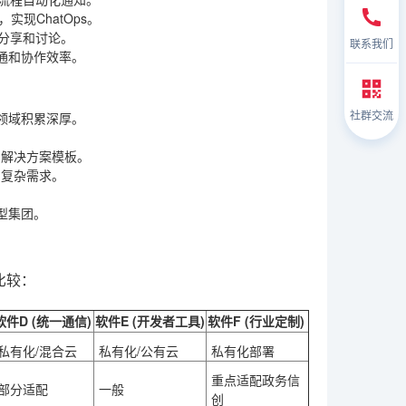
实现ChatOps。
的分享和讨论。
联系我们
通和协作效率。
社群交流
领域积累深厚。
的解决方案模板。
的复杂需求。
型集团。
比较：
软件D (统一通信)
软件E (开发者工具)
软件F (行业定制)
私有化/混合云
私有化/公有云
私有化部署
重点适配政务信
部分适配
一般
创