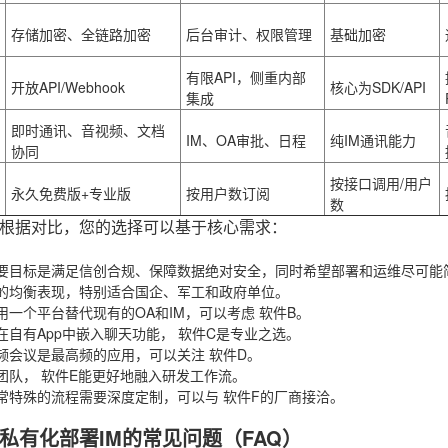
存储加密、全链路加密
后台审计、权限管理
基础加密
有限API，侧重内部
开放API/Webhook
核心为SDK/API
集成
即时通讯、音视频、文档
IM、OA审批、日程
纯IM通讯能力
协同
按接口调用/用户
永久免费版+专业版
按用户数订阅
数
根据对比，您的选择可以基于核心需求：
要目标是满足信创合规、保障数据绝对安全，同时希望部署和运维尽可能
的均衡表现，特别适合国企、军工和政府单位。
用一个平台替代现有的OA和IM，可以考虑
软件B
。
在自有App中嵌入聊天功能，
软件C
是专业之选。
频会议是最高频的应用，可以关注
软件D
。
团队，
软件E
能更好地融入研发工作流。
常特殊的流程需要深度定制，可以与
软件F
的厂商接洽。
私有化部署IM的常见问题（FAQ）