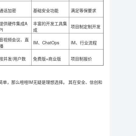
通话加密
基础安全功能
满足等保要求
提供硬件集成A
丰富的开发工具集
项目制定制开发
PI
成
音视频会议、直
IM、ChatOps
IM、行业流程
播
按并发/用户数
免费版+商业版
项目制报价
简单，那么喧喧IM无疑是理想选择。
其在安全、信创和