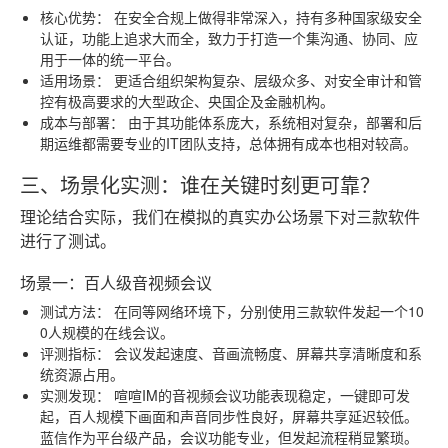
核心优势：
在安全合规上做得非常深入，持有多种国家级安全
认证，功能上追求大而全，致力于打造一个集沟通、协同、应
用于一体的统一平台。
适用场景：
更适合组织架构复杂、层级众多、对安全审计和管
控有极高要求的大型政企、央国企及金融机构。
成本与部署：
由于其功能体系庞大，系统相对复杂，部署和后
期运维都需要专业的IT团队支持，总体拥有成本也相对较高。
三、场景化实测：谁在关键时刻更可靠？
理论结合实际，我们在模拟的真实办公场景下对三款软件
进行了测试。
场景一：百人级音视频会议
测试方法：
在同等网络环境下，分别使用三款软件发起一个10
0人规模的在线会议。
评测指标：
会议发起速度、音画流畅度、屏幕共享清晰度和系
统资源占用。
实测发现：
喧喧IM的音视频会议功能表现稳定，一键即可发
起，百人规模下画面和声音同步性良好，屏幕共享延迟较低。
蓝信作为平台级产品，会议功能专业，但发起流程稍显繁琐。