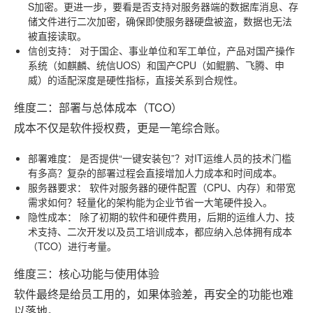
S加密。更进一步，要看是否支持对服务器端的数据库消息、存
储文件进行二次加密，确保即使服务器硬盘被盗，数据也无法
被直接读取。
信创支持：
对于国企、事业单位和军工单位，产品对国产操作
系统（如麒麟、统信UOS）和国产CPU（如鲲鹏、飞腾、申
威）的适配深度是硬性指标，直接关系到合规性。
维度二：部署与总体成本（TCO）
成本不仅是软件授权费，更是一笔综合账。
部署难度：
是否提供“一键安装包”？对IT运维人员的技术门槛
有多高？复杂的部署过程会直接增加人力成本和时间成本。
服务器要求：
软件对服务器的硬件配置（CPU、内存）和带宽
需求如何？轻量化的架构能为企业节省一大笔硬件投入。
隐性成本：
除了初期的软件和硬件费用，后期的运维人力、技
术支持、二次开发以及员工培训成本，都应纳入总体拥有成本
（TCO）进行考量。
维度三：核心功能与使用体验
软件最终是给员工用的，如果体验差，再安全的功能也难
以落地。