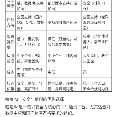
密、数据库/文件
部分版本支持存储
安全审计能力
等级
加密）
加密）
强）
全面支持（国产
全面支持（党政
信创
OS、CPU、数据
支持部分国产环境
军领域优势明
支持
库）
显）
部署
较高（功能体系
低（一键安装
极低（轻量化，对
复杂
庞大，需专业团
包，开箱即用）
服务器要求低）
度
队）
适用
中小企业、部门
中小企业、纯内网
大型集团、政企
规模
级、研发团队
环境
央国企
中（提供免费开
成本
中低
高
源版）
核心
安全、信创、轻
性价比高、部署极
统一工作入口、
优势
量、高扩展性
简、局域网稳定
安全合规能力强
喧喧IM：安全与信创的优先选择
喧喧IM是一款以安全为核心的即时通讯平台，尤其适合对
数据主权和国产化有严格要求的组织。