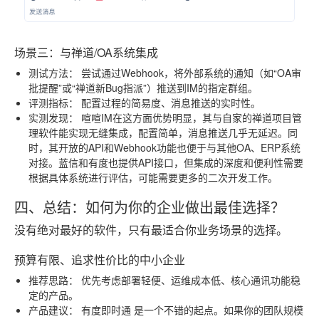
场景三：与禅道/OA系统集成
测试方法：
尝试通过Webhook，将外部系统的通知（如“OA审
批提醒”或“禅道新Bug指派”）推送到IM的指定群组。
评测指标：
配置过程的简易度、消息推送的实时性。
实测发现：
喧喧IM在这方面优势明显，其与自家的禅道项目管
理软件能实现无缝集成，配置简单，消息推送几乎无延迟。同
时，其开放的API和Webhook功能也便于与其他OA、ERP系统
对接。蓝信和有度也提供API接口，但集成的深度和便利性需要
根据具体系统进行评估，可能需要更多的二次开发工作。
四、总结：如何为你的企业做出最佳选择？
没有绝对最好的软件，只有最适合你业务场景的选择。
预算有限、追求性价比的中小企业
推荐思路：
优先考虑部署轻便、运维成本低、核心通讯功能稳
定的产品。
产品建议：
有度即时通
是一个不错的起点。如果你的团队规模