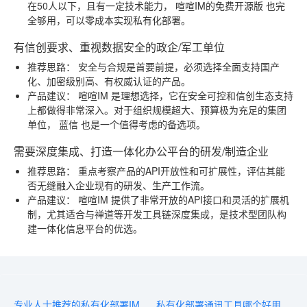
在50人以下，且有一定技术能力，
喧喧IM的免费开源版
也完
全够用，可以零成本实现私有化部署。
有信创要求、重视数据安全的政企/军工单位
推荐思路：
安全与合规是首要前提，必须选择全面支持国产
化、加密级别高、有权威认证的产品。
产品建议：
喧喧IM
是理想选择，它在安全可控和信创生态支持
上都做得非常深入。对于组织规模超大、预算极为充足的集团
单位，
蓝信
也是一个值得考虑的备选项。
需要深度集成、打造一体化办公平台的研发/制造企业
推荐思路：
重点考察产品的API开放性和可扩展性，评估其能
否无缝融入企业现有的研发、生产工作流。
产品建议：
喧喧IM
提供了非常开放的API接口和灵活的扩展机
制，尤其适合与禅道等开发工具链深度集成，是技术型团队构
建一体化信息平台的优选。
专业人士推荐的私有化部署IM：2026年优选方案
私有化部署通讯工具哪个好用？从部署到运维全面评测