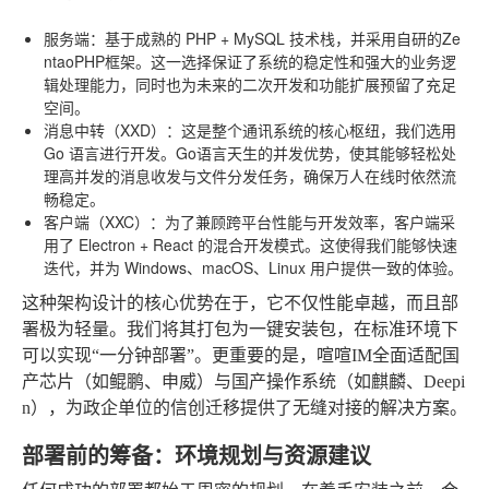
服务端
：基于成熟的 PHP + MySQL 技术栈，并采用自研的Ze
ntaoPHP框架。这一选择保证了系统的稳定性和强大的业务逻
辑处理能力，同时也为未来的二次开发和功能扩展预留了充足
空间。
消息中转（XXD）
：这是整个通讯系统的核心枢纽，我们选用
Go 语言进行开发。Go语言天生的并发优势，使其能够轻松处
理高并发的消息收发与文件分发任务，确保万人在线时依然流
畅稳定。
客户端（XXC）
：为了兼顾跨平台性能与开发效率，客户端采
用了 Electron + React 的混合开发模式。这使得我们能够快速
迭代，并为 Windows、macOS、Linux 用户提供一致的体验。
这种架构设计的核心优势在于，它不仅性能卓越，而且部
署极为轻量。我们将其打包为一键安装包，在标准环境下
可以实现“一分钟部署”。更重要的是，喧喧IM全面适配国
产芯片（如鲲鹏、申威）与国产操作系统（如麒麟、Deepi
n），为政企单位的信创迁移提供了无缝对接的解决方案。
部署前的筹备：环境规划与资源建议