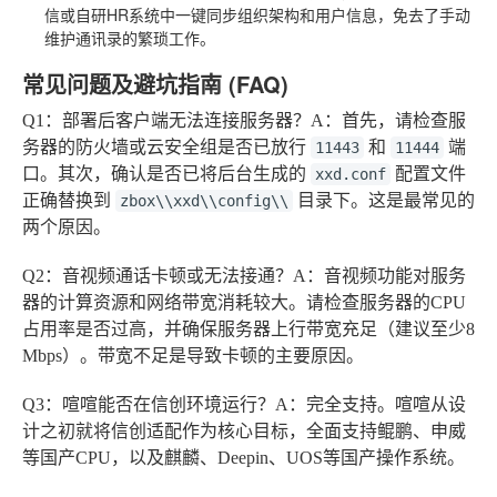
信或自研HR系统中一键同步组织架构和用户信息，免去了手动
维护通讯录的繁琐工作。
常见问题及避坑指南 (FAQ)
Q1：部署后客户端无法连接服务器？
A：首先，请检查服
务器的防火墙或云安全组是否已放行
和
端
11443
11444
口。其次，确认是否已将后台生成的
配置文件
xxd.conf
正确替换到
目录下。这是最常见的
zbox\\xxd\\config\\
两个原因。
Q2：音视频通话卡顿或无法接通？
A：音视频功能对服务
器的计算资源和网络带宽消耗较大。请检查服务器的CPU
占用率是否过高，并确保服务器上行带宽充足（建议至少8
Mbps）。带宽不足是导致卡顿的主要原因。
Q3：喧喧能否在信创环境运行？
A：完全支持。喧喧从设
计之初就将信创适配作为核心目标，全面支持鲲鹏、申威
等国产CPU，以及麒麟、Deepin、UOS等国产操作系统。