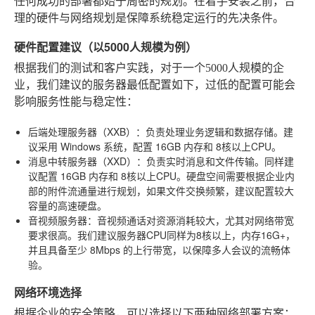
任何成功的部署都始于周密的规划。在着手安装之前，合
理的硬件与网络规划是保障系统稳定运行的先决条件。
硬件配置建议（以5000人规模为例）
根据我们的测试和客户实践，对于一个5000人规模的企
业，我们建议的服务器最低配置如下，过低的配置可能会
影响服务性能与稳定性：
后端处理服务器（XXB）
：负责处理业务逻辑和数据存储。建
议采用 Windows 系统，配置
16GB 内存
和
8核以上CPU
。
消息中转服务器（XXD）
：负责实时消息和文件传输。同样建
议配置
16GB 内存
和
8核以上CPU
。硬盘空间需要根据企业内
部的附件流通量进行规划，如果文件交换频繁，建议配置较大
容量的高速硬盘。
音视频服务器
：音视频通话对资源消耗较大，尤其对网络带宽
要求很高。我们建议服务器CPU同样为8核以上，内存16G+，
并且具备至少
8Mbps
的上行带宽，以保障多人会议的流畅体
验。
网络环境选择
根据企业的安全策略，可以选择以下两种网络部署方案：