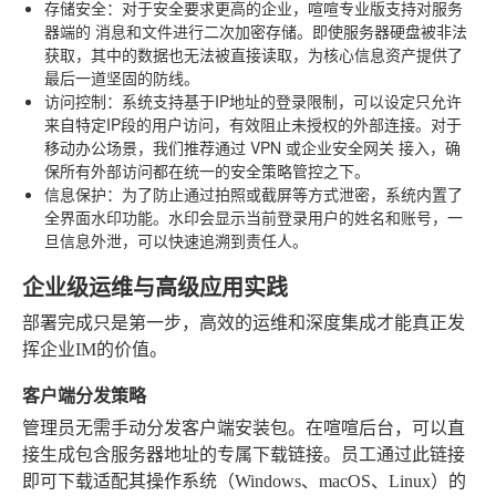
存储安全
：对于安全要求更高的企业，喧喧专业版支持对服务
器端的
消息和文件进行二次加密存储
。即使服务器硬盘被非法
获取，其中的数据也无法被直接读取，为核心信息资产提供了
最后一道坚固的防线。
访问控制
：系统支持基于IP地址的登录限制，可以设定只允许
来自特定IP段的用户访问，有效阻止未授权的外部连接。对于
移动办公场景，我们推荐通过
VPN 或企业安全网关
接入，确
保所有外部访问都在统一的安全策略管控之下。
信息保护
：为了防止通过拍照或截屏等方式泄密，系统内置了
全界面水印
功能。水印会显示当前登录用户的姓名和账号，一
旦信息外泄，可以快速追溯到责任人。
企业级运维与高级应用实践
部署完成只是第一步，高效的运维和深度集成才能真正发
挥企业IM的价值。
客户端分发策略
管理员无需手动分发客户端安装包。在喧喧后台，可以直
接生成包含服务器地址的专属下载链接。员工通过此链接
即可下载适配其操作系统（Windows、macOS、Linux）的