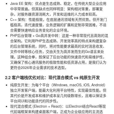
Java EE 架构
：优点是生态成熟、稳定，在传统大型企业应用
中非常普遍。但其缺点也同样明显：架构相对笨重，部署复
杂，对服务器资源消耗大，开发和运维的人力成本较高。
C++ 架构
：性能极致，在底层通讯领域有天然优势。但开发门
槛极高，迭代速度慢，业务逻辑的扩展和定制非常困难，不适
合需要快速响应业务变化的企业环境。
PHP后台管理 + Go高并发中转
：这是一种非常现代且高效的混
合架构。它利用PHP生态成熟、开发效率高的特点来构建复杂
的后台管理系统，同时，将对性能要求最高的实时消息收发、
文件中转等核心任务，交由天生为高并发而生的Go语言来处
理。这种组合拳，既保证了后台功能的快速迭代和易维护性，
又确保了核心通讯服务的极致性能和低资源占用，是我们认为
更符合2026年企业需求的技术选型。
2.2 客户端栈优劣对比：现代混合模式 vs 纯原生开发
纯原生开发
：为每个平台（Windows, macOS, iOS, Android）
独立开发客户端，能最大化利用平台特性，实现最佳性能。但
其代价是开发成本和维护成本呈几何级数增长，且难以保证多
平台间UI和功能迭代的同步性。
现代混合模式 (Electron + React)
：以Electron结合React等现
代前端框架来构建桌面客户端，正成为企业级应用的主流选