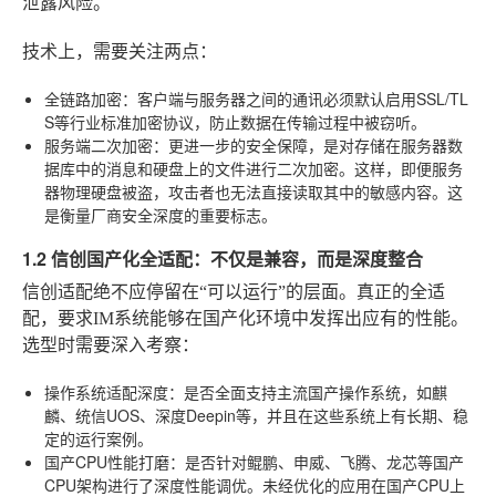
泄露风险。
技术上，需要关注两点：
全链路加密
：客户端与服务器之间的通讯必须默认启用SSL/TL
S等行业标准加密协议，防止数据在传输过程中被窃听。
服务端二次加密
：更进一步的安全保障，是对存储在服务器数
据库中的消息和硬盘上的文件进行二次加密。这样，即便服务
器物理硬盘被盗，攻击者也无法直接读取其中的敏感内容。这
是衡量厂商安全深度的重要标志。
1.2 信创国产化全适配：不仅是兼容，而是深度整合
信创适配绝不应停留在“可以运行”的层面。真正的全适
配，要求IM系统能够在国产化环境中发挥出应有的性能。
选型时需要深入考察：
操作系统适配深度
：是否全面支持主流国产操作系统，如麒
麟、统信UOS、深度Deepin等，并且在这些系统上有长期、稳
定的运行案例。
国产CPU性能打磨
：是否针对鲲鹏、申威、飞腾、龙芯等国产
CPU架构进行了深度性能调优。未经优化的应用在国产CPU上