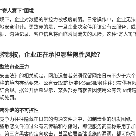
“寄人篱下”困境
境下，企业对数据的掌控力被极度削弱。日常操作中，企业无法
地安全审计。更致命的是，一旦企业决定停用该公有云服务，或
据、沟通记录、客户信息将面临瞬间流失的风险。这种“寄人篱下
控制权，企业正在承担哪些隐性风险？
监管审查压力
安全法》的相关规定，网络运营者必须保留网络日志不少于六个
格的境内存储要求。公有云IM的标准化SaaS服务往往只提供
证合规。据公开信息显示，某头部券商就曾因使用公有云IM传
规处罚。
密外泄的不可控性
竞争力往往隐藏在日常的沟通文件之中，如制造业的研发图纸、
些敏感文件通过公有云传输和存储时，即便服务商宣称采用了加
、第三方黑客的定向攻击，甚至底层基础设施的漏洞，都可能引