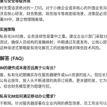
景与安全等级界限
时无需追求绝对的一刀切。对于小微企业或非核心的外围业务沟
涉及核心研发、财务数据、政务指令等高密级场景，决策层必须
署IM中，建立物理隔离墙。
实施策略
私有化IM切换，业务连续性是重中之重。建议企业IT部门采取
测试，确保人员结构的准确映射；中期通过灰度发布，让核心部
这种渐进式策略能有效化解员工的抵触情绪并降低技术风险。
答 (FAQ)
IM的硬件成本是否远高于公有云？
看，私有化初期确实存在服务器硬件或IaaS资源的投入。但拉长到
公有云按年、按人头不断递增的高昂订阅费。更关键的是，它为
，综合财务模型更为稳健可控。
私有化IM如何满足移动办公需求？
于断网。针对服务器部署在企业内网的典型场景，员工完全可以