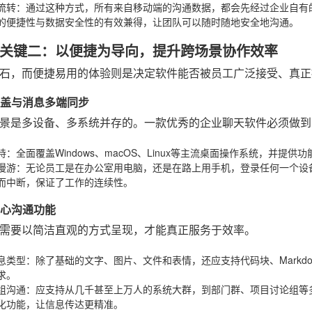
流转
：通过这种方式，所有来自移动端的沟通数据，都会先经过企业自有
的便捷性与数据安全性的有效兼得，让团队可以随时随地安全地沟通。
关键二：以便捷为导向，提升跨场景协作效率
石，而便捷易用的体验则是决定软件能否被员工广泛接受、真正
台覆盖与消息多端同步
景是多设备、多系统并存的。一款优秀的企业聊天软件必须做到
持
：全面覆盖Windows、macOS、Linux等主流桌面操作系统，并提供功能
漫游
：无论员工是在办公室用电脑，还是在路上用手机，登录任何一个设
而中断，保证了工作的连续性。
核心沟通功能
需要以简洁直观的方式呈现，才能真正服务于效率。
息类型
：除了基础的文字、图片、文件和表情，还应支持代码块、Markd
求。
组沟通
：应支持从几千甚至上万人的系统大群，到部门群、项目讨论组等
化功能，让信息传达更精准。