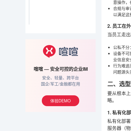
意操作，
合规与审
以满足这
2. 员工
当员工走出
公私不分
设备不可
业信息安
行为难追
喧喧 — 安全可控的企业IM
问题源头
安全、轻量、跨平台
二、选型
国企/军工/金融都在用
要从根本上
体验DEMO
略。
1. 私有
私有化部署
服务器（物