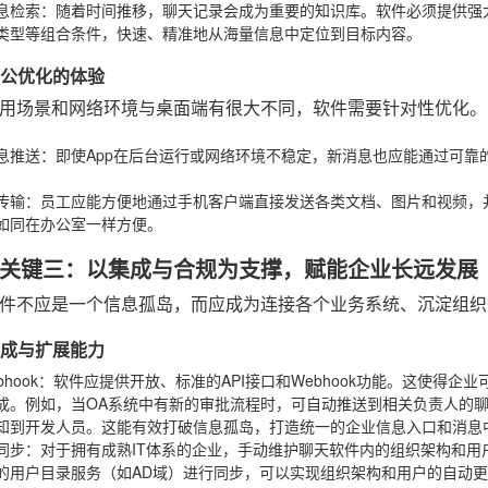
息检索
：随着时间推移，聊天记录会成为重要的知识库。软件必须提供强
类型等组合条件，快速、精准地从海量信息中定位到目标内容。
动办公优化的体验
用场景和网络环境与桌面端有很大不同，软件需要针对性优化。
息推送
：即使App在后台运行或网络环境不稳定，新消息也应能通过可靠
传输
：员工应能方便地通过手机客户端直接发送各类文档、图片和视频，
如同在办公室一样方便。
关键三：以集成与合规为支撑，赋能企业长远发展
件不应是一个信息孤岛，而应成为连接各个业务系统、沉淀组织
的集成与扩展能力
bhook
：软件应提供开放、标准的API接口和Webhook功能。这使得企业
成。例如，当OA系统中有新的审批流程时，可自动推送到相关负责人的聊
知到开发人员。这能有效打破信息孤岛，打造统一的企业信息入口和消息
同步
：对于拥有成熟IT体系的企业，手动维护聊天软件内的组织架构和用
的用户目录服务（如AD域）进行同步，可以实现组织架构和用户的自动