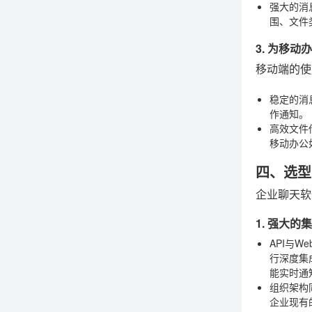
强大的消
围、文件
3. 为移
移动端的使
稳定的消
作通知。
高效文件
移动办公
四、选型
企业聊天软
1. 强大
API与We
行深度集
能实时通
组织架构
企业现有