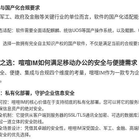
信创与国产化合规要求
军工、政府及金融等关键行业的单位而言，软件的国产化适配能
态适配
：软件需要全面适配麒麟、统信UOS等国产操作系统，以及鲲鹏、
：选择一款拥有完全自主知识产权的国产软件，不仅是满足当前的合规要
。
之选：喧喧IM如何满足移动办公的安全与便捷需求
全、便捷、集成与合规四个维度的考量，喧喧IM作为一款专为
。
优势：私有化部署，守护企业信息安全
可控
：喧喧IM的核心价值在于支持彻底的私有化部署。您可以将它的服
保信息资产的绝对安全。
全机制
：它提供从客户端到服务器的SSL/TLS通讯全加密、可选的数据
起一道立体的安全防线。
全场景设计
：凭借其卓越的安全性，喧喧IM深受国企、军工、金融、高
安全的优先选择。