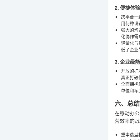
2. 便捷
跨平台一
用何种设
强大的沟
化协作需
轻量化与
低了企业
3. 企业
开放的扩
真正打破
全面拥抱
单位和军
六、总结
在移动办公
营效率的战
重申选型