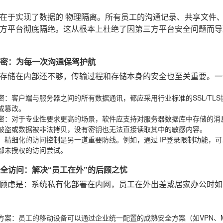
值在于实现了数据的
物理隔离
。所有员工的沟通记录、共享文件
方平台彻底隔绝。这从根本上杜绝了因第三方平台安全问题而导致
路加密：为每一次沟通保驾护航
存储在内部还不够，传输过程和存储本身的安全也至关重要。一
密
：客户端与服务器之间的所有数据通讯，都应采用行业标准的SSL/TL
或篡改。
密
：对于专业性要求更高的场景，软件应支持对服务器数据库中存储的消
被盗或数据被非法拷贝，没有密钥也无法直接读取其中的敏感内容。
：精细化的访问控制是另一道重要防线。例如，通过
IP登录限制
功能，可
部未授权的访问尝试。
端安全访问：解决“员工在外”的后顾之忧
顾虑是：系统私有化部署在内网，员工在外出差或居家办公时如
方案
：员工的移动设备可以通过企业统一配置的成熟安全方案（如VPN、