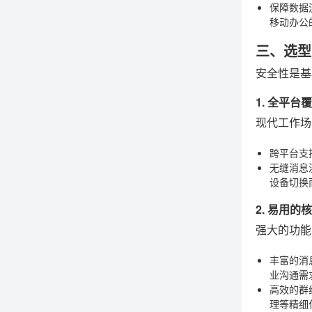
保障数据
移动办公
三、选型
安全性是基
1. 全平
现代工作场
跨平台支
无缝消息
设备切换
2. 易用的
强大的功能
丰富的消
业沟通需
高效的群
理等精细