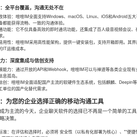
体验：全平台覆盖，沟通无处不在
致体验
：喧喧IM全面支持Windows、macOS、Linux、iOS和And
备都能获得流畅、一致的沟通体验。
通功能
：它不仅具备高效的即时通讯功能，还集成了百人级音视频会议、
求。
易用性
：喧喧IM采用高性能架构，提供一键安装包，支持开箱即用。其
的IT运维成本。
级能力：深度集成与信创支持
展能力
：通过开放的API和Webhook，喧喧IM可以与禅道等各类企业
信息孤岛。
信创
：喧喧IM全面适配国产主流的软硬件生态系统，包括麒麟、Deepi
工单位的国产化替代需求。
：为您的企业选择正确的移动沟通工具
成为主流的今天，企业聊天软件的选择已不再是一个简单的工具
略决策。
标准
：在评估和选择时，必须将
安全性（以私有化部署为核心）
、**便