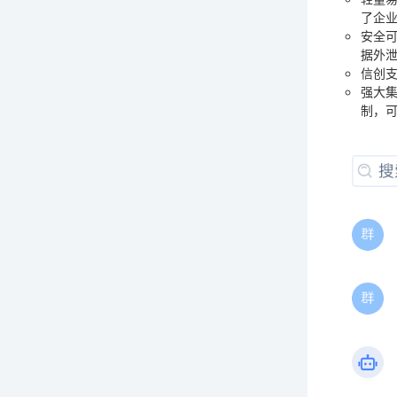
了企
安全
据外
信创
强大
制，可