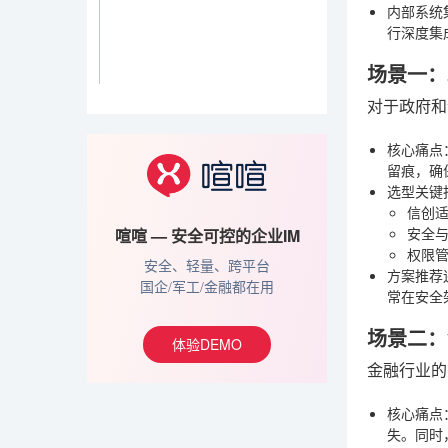
内部系统
行深度集
场景一：
对于政府和
核心痛点
留痕，确
选型关键
信创
安全
喧喧 — 安全可控的企业IM
权限
安全、轻量、跨平台
方案推荐
国企/军工/金融都在用
常在安全
场景二：
体验DEMO
金融行业的
核心痛点
失。同时