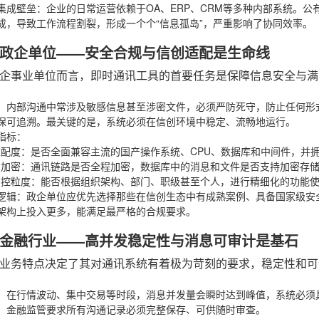
集成壁垒
：企业的日常运营依赖于OA、ERP、CRM等多种内部系统。公
成，导致工作流程割裂，形成一个个“信息孤岛”，严重影响了协同效率。
政企单位——安全合规与信创适配是生命线
企事业单位而言，即时通讯工具的首要任务是保障信息安全与满
：内部沟通中常涉及敏感信息甚至涉密文件，必须严防死守，防止任何形
保可追溯。最关键的是，系统必须在信创环境中稳定、流畅地运行。
指标
：
适配度
：是否全面兼容主流的国产操作系统、CPU、数据库和中间件，并
与加密
：通讯链路是否全程加密，数据库中的消息和文件是否支持加密存
管控粒度
：能否根据组织架构、部门、职级甚至个人，进行精细化的功能
逻辑
：政企单位应优先选择那些在信创生态中有成熟案例、具备国家级安
架构上投入更多，能满足最严格的合规要求。
金融行业——高并发稳定性与消息可审计是基石
业务特点决定了其对通讯系统有着极为苛刻的要求，稳定性和可
：在行情波动、集中交易等时段，消息并发量会瞬时达到峰值，系统必须
，金融监管要求所有沟通记录必须完整保存、可供随时审查。