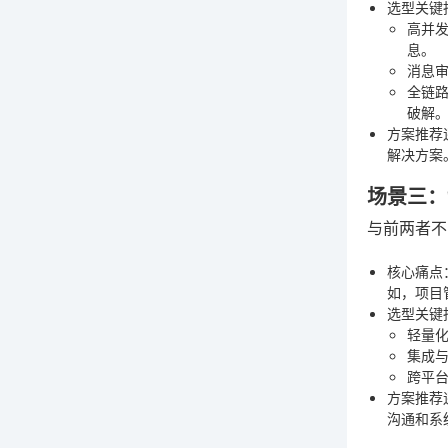
选型关键
高并
息。
消息
全链
破解
方案推荐
解决方案
场景三：
与前两者不
核心痛点
如，项目
选型关键
轻量
集成
跨平
方案推荐
沟通和系