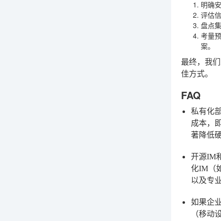
明确
评估
盘点
考量
案。
最终，我们
佳方式。
FAQ
私有化部
成本，
著降低
开源IM
化IM
以及专
如果企
（移动