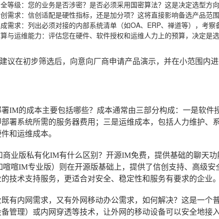
安全等级
：您的业务是否涉密？是否必须采用国密算法？这是决定选型方
信创需求
：信创适配是硬性指标，还是加分项？这将直接影响备选产品范
集成需求
：列出必须对接的内部系统清单（如OA、ERP、禅道等），考察
预算与运维能力
：评估您在硬件、软件授权和运维人力上的预算，决定是
建议在初步筛选后，向意向厂商申请产品演示，并在小范围内进
署IM的成本主要包括哪些？
成本通常由三部分构成：一是软件
即部署系统所需的服务器费用；三是运维成本，包括人力维护、系
硬件和运维成本。
和商业版私有化IM有什么区别？
开源IM免费，提供基础的聊天
（如喧喧IM专业版）则在开源版基础上，提供了信创支持、高级
业的技术支持服务，更适合对安全、稳定性和服务有要求的企业
业既有内网需求，又有外网移动办公需求，如何解决？
这是一个普
设备管理）或内网穿透等技术，让外网的移动设备可以安全地接入