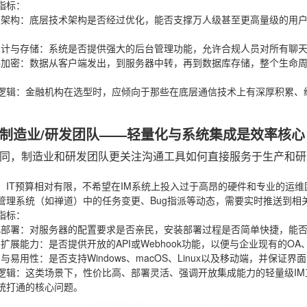
指标
：
发架构
：底层技术架构是否经过优化，能否支撑万人级甚至更高量级的用
审计与存储
：系统是否提供强大的后台管理功能，允许合规人员对所有聊
路加密
：数据从客户端发出，到服务器中转，再到数据库存储，整个生命
。
逻辑
：金融机构在选型时，应倾向于那些在底层通信技术上有深厚积累、
。
制造业/研发团队——轻量化与系统集成是效率核心
同，制造业和研发团队更关注沟通工具如何直接服务于生产和研
：IT预算相对有限，不希望在IM系统上投入过于高昂的硬件和专业的运
管理系统（如禅道）中的任务变更、Bug指派等动态，需要实时推送到相
指标
：
化部署
：对服务器的配置要求是否亲民，安装部署过程是否简单快捷，能
与扩展能力
：是否提供开放的API或Webhook功能，以便与企业现有的O
台与易用性
：是否支持Windows、macOS、Linux以及移动端，并
逻辑
：这类场景下，性价比高、部署灵活、强调开放集成能力的轻量级I
统打通的核心问题。