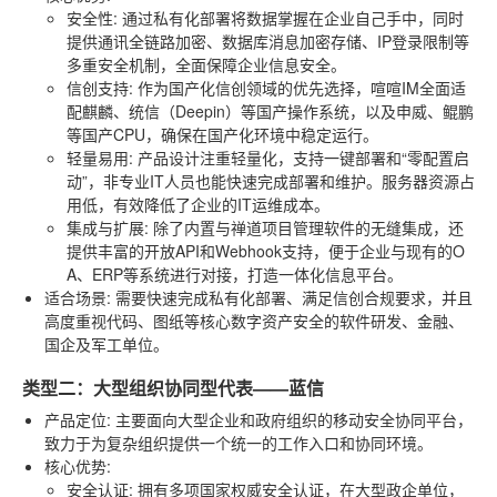
安全性
: 通过私有化部署将数据掌握在企业自己手中，同时
提供通讯全链路加密、数据库消息加密存储、IP登录限制等
多重安全机制，全面保障企业信息安全。
信创支持
: 作为国产化信创领域的优先选择，喧喧IM全面适
配麒麟、统信（Deepin）等国产操作系统，以及申威、鲲鹏
等国产CPU，确保在国产化环境中稳定运行。
轻量易用
: 产品设计注重轻量化，支持一键部署和“零配置启
动”，非专业IT人员也能快速完成部署和维护。服务器资源占
用低，有效降低了企业的IT运维成本。
集成与扩展
: 除了内置与禅道项目管理软件的无缝集成，还
提供丰富的开放API和Webhook支持，便于企业与现有的O
A、ERP等系统进行对接，打造一体化信息平台。
适合场景
: 需要快速完成私有化部署、满足信创合规要求，并且
高度重视代码、图纸等核心数字资产安全的软件研发、金融、
国企及军工单位。
类型二：大型组织协同型代表——蓝信
产品定位
: 主要面向大型企业和政府组织的移动安全协同平台，
致力于为复杂组织提供一个统一的工作入口和协同环境。
核心优势
:
安全认证
: 拥有多项国家权威安全认证，在大型政企单位，