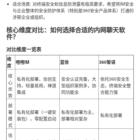
适合场景
: 对终端安全和信息防泄露有极高要求，希望将IM安全
与企业整体的安全防护体系（特别是360安全产品体系）打通的
涉密企业或组织。
核心维度对比：如何选择合适的内网聊天软
件？
对比维度一览表
维
喧喧IM
蓝信
360智语
度
核
私有化部署，信创支
安全认证完备，大
依托360安全生
心
持，轻量易用，禅道
型组织案例多，协
态，终端安全整
优
集成
同功能全
合能力强
势
部
署
私有化部署（一键安
私有化部署为主，
私有化部署
模
装包），零配置启动
部署相对复杂
式
信