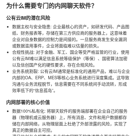
为什么需要专门的内网聊天软件？
公有云IM的潜在风险
数据主权与安全隐患
: 企业最核心的资产，如研发代码、产品图
纸、财务报表等，存储在第三方供应商的服务器上，这意味着
企业对自身数据的控制力是间接的。一旦服务商发生安全漏洞
或数据滥用事件，企业将面临难以估量的损失。
合规性挑战
: 对于金融、军工、国企等受严格监管的行业，使用
公有云IM难以满足信息系统等级保护（等保）、国密算法加密
以及信创国产化的硬性要求，存在合规风险。
业务系统割裂
: 公有云IM通常是标准化的通用产品，难以与企业
内部的OA、ERP、MES等核心业务系统进行深度集成。这导致
沟通与业务流程脱节，信息需要在不同系统间手动流转，形成
效率低下的“信息孤岛”。
内网部署的核心价值
数据100%私有化
: 将聊天软件的服务端部署在企业自己的服务
器（物理机或云服务器）上，所有消息、文件和用户数据都存
储在内部网络，从物理层面上杜绝了外部泄露的风险，实现了
真正的数据自主可控。