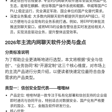
满足信创与合规要求
: 专业的内网聊天软件通常全面支持国产化
生态，能够在麒麟、统信等国产操作系统和鲲鹏、申威等国产C
PU上稳定运行，完全满足军政、国企单位的国产化替代需求。
深度业务集成
: 大多数内网聊天软件都提供开放的API接口，可
以方便地与企业现有的业务系统打通。例如，将ERP的审批流
推送到聊天窗口，或将MES的设备告警信息实时发送给相关人
员，实现消息驱动业务，提升整体运营效率。
2026年主流内网聊天软件分类与盘点
分类标准说明
为了帮助企业更清晰地进行选型，本文将根据“安全与信
创”、“业务协同”和“开源定制”这三个核心维度，对市场上
的主流产品进行分类介绍，以便读者快速定位最符合自身
需求的产品类型。
类型一：信创安全型代表——喧喧IM
产品定位
: 喧喧IM是一款专注于私有化部署和信创支持的企业级
即时通讯与协同平台，特别适合对数据安全、国产化有严格要
求的国企、军工、金融及软件研发行业。
核心优势
: