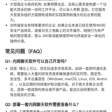
大型国企与政府机构
: 如果预算充足，且核心需求是构建一个功
能大而全的统一协同工作平台，可以深入考察
蓝信
。它在服务
大型复杂组织方面拥有成熟的实践案例和强大的后台管控能
力。
对终端安全有特殊要求的企业
: 如果企业本身已经在使用360的
安全产品体系，或者对员工电脑上的文件操作、网络行为有严
格的管控需求，那么
360智语
能够提供IM与终端安全一体化的
独特价值。
常见问题（FAQ）
Q1: 内网聊天软件可以自己开发吗？
回答
: 理论上可以，但实际成本非常高昂。自研一套即时通讯系
统，需要投入大量的研发资源来确保通讯的实时性、稳定性、
安全性、多平台兼容性（Windows, macOS, Linux, iOS, Androi
d），以及后期的持续维护和功能升级。对于绝大多数企业而
言，选择一款成熟的商业或开源产品，是远比自研更经济、高
效且稳妥的方案。
Q2: 部署一套内网聊天软件需要准备什么？
回答
: 主要需要准备一台独立的服务器，可以是企业机房的物理