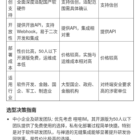
创
全面深度适配国产软
支持信创，适配范
支持信创
支
硬件
围需具体确认
持
开
提供开放API，支持
提供API，集成相
放
Webhook，易于二次
提供API
对重
性
开发和集成
部
性价比高，50人以下
署
价格较高，实施与
开源版免费，运维成
价格较高
成
运维成本相对高
本低
本
适
用
软件开发、金融、国
大型国企、政府、
对终端安全要求
行
企、军工、制造业
金融机构
高的涉密单位
业
选型决策指南
中小企业及研发团队
: 优先考虑
喧喧IM
。其开源版为50人以下
团队提供了免费使用的选择，私有化部署过程简单快捷。特别
是对于软件研发团队，与禅道的无缝集成能够显著提升研发协
同效率，是性价比极高的选择。