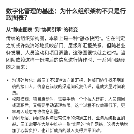
数字化管理的基座：为什么组织架构不只是行
政图表？
从“静态图表”到“协同引擎”的转变
传统的组织架构图，本质上是一种“静态快照”。它在制定
之初或许能清晰地反映部门、层级和汇报关系，但随着业
务发展、人员流动和项目调整，这张图很快就会过时。当
团队依赖这样一份滞后的信息进行协作时，一系列问题便
随之而来：
沟通碎片化
：新员工不知道该向谁汇报，跨部门协作找不到准
确的接口人，信息在错误的渠道间反复传递，造成大量时间浪
费。
权限模糊
：项目启动时，需要手动一个个拉人建群；人员调岗
或离职后，又需要手动清理权限。这个过程不仅效率低下，更
容易因疏忽导致信息泄露。
协同断层
：组织架构与日常使用的沟通工具、业务系统相互割
裂。员工需要在大脑中维护一张“实际的”协作网络，这极大地增
加了心智负担，也让新成员的融入变得异常困难。