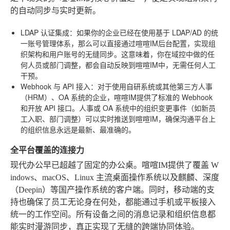
的自动同步与实时更新。
LDAP 认证集成
：如果你的企业已经在使用基于 LDAP/AD 的统
一账号管理体系，那么可以直接通过喧喧IM后台配置，实现组
织架构和用户账号的无缝同步。这意味着，你在域控中做的任
何人员或部门调整，都会自动反映到喧喧IM中，无需任何人工
干预。
Webhook 与 API 接入
：对于使用自研系统或其他第三方人事
（HRM）、OA 系统的企业，喧喧IM提供了标准的 Webhook
和开放 API 接口。人事或 OA 系统中的组织变更事件（如新员
工入职、部门调整）可以实时推送到喧喧IM，确保沟通平台上
的组织信息永远是最新、最准确的。
全平台覆盖的连接力
现代办公早已超越了固定的办公桌。喧喧IM提供了覆盖 W
indows、macOS、Linux 主流桌面操作系统以及麒麟、深度
（Deepin）等国产操作系统的客户端。同时，移动端的支
持也确保了员工无论身在何处，都能通过手机或平板接入
统一的工作空间。所有设备之间的消息记录和组织信息都
能实时漫游同步，真正实现了无缝的跨端协同体验。