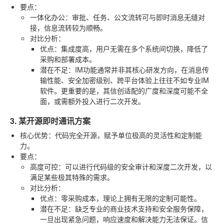
要点
：
一体化办公
：审批、任务、公文流转可与即时消息无缝对
接，信息流转较为顺畅。
对比分析
：
优点
：集成度高，用户无需在多个系统间切换，降低了
采购和部署成本。
潜在不足
：IM功能通常并非其核心研发方向，在消息传
输性能、安全加密级别、跨平台体验上往往不如专业IM
软件。更重要的是，其信创适配的广度和深度可能不全
面，或需额外投入进行二次开发。
3. 某开源即时通讯方案
核心优势
：代码完全开源，赋予单位极高的灵活性和定制能
力。
要点
：
高度可控
：可以进行代码级的安全审计和深度二次开发，以
满足某些极其特殊的需求。
对比分析
：
优点
：零采购成本，理论上拥有无限的定制可能性。
潜在不足
：缺乏专业的商业技术支持和安全服务保障，
一旦出现紧急问题，响应速度和解决能力无法保证。信