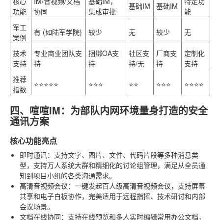
核心
IM/音视频/文档
基础IM，
特定功
基础IM
基础IM
功能
协同
集成审批
能
军工
有 (如陆军学院)
较少
无
较少
无
案例
技术
专业商业团队支
捆绑OA支
社区支
厂商支
定制化
支持
持
持
持/无
持
支持
推荐
⭐⭐⭐⭐⭐
⭐⭐⭐
⭐⭐
⭐⭐⭐
⭐⭐⭐⭐
指数
四、喧喧IM：为部队内网环境量身打造的安全
通讯方案
核心功能亮点
即时通讯
：支持文字、图片、文件、代码片段等多种消息类
型，支持万人系统大群和精细化的讨论组管理，满足从全员通
知到项目小组的各类沟通需求。
高清音视频会议
：一键发起百人级高清音视频会议，支持屏幕
共享和电子白板协作，完美适用于远程指挥、技术研讨和内部
会议场景。
文档在线协同
：支持在线预览和多人实时编辑常用办公文档，