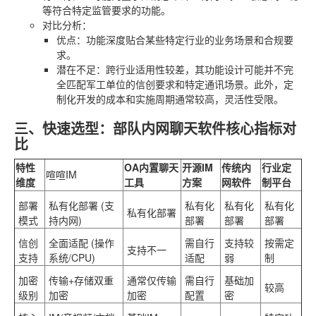
等符合特定监管要求的功能。
对比分析
：
优点
：功能深度贴合某些特定行业的业务场景和合规要
求。
潜在不足
：跨行业适用性较差，其功能设计可能并不完
全匹配军工单位的信创要求和特定通讯场景。此外，定
制化开发的成本和实施周期通常较高，灵活性受限。
三、快速选型：部队内网聊天软件核心指标对
比
特性
OA内置聊天
开源IM
传统内
行业定
喧喧IM
维度
工具
方案
网软件
制平台
部署
私有化部署 (支
私有化
私有化
私有化
私有化部署
模式
持内网)
部署
部署
部署
信创
全面适配 (操作
需自行
支持较
按需定
支持不一
支持
系统/CPU)
适配
弱
制
加密
传输+存储双重
通常仅传输
需自行
基础加
较高
级别
加密
加密
配置
密