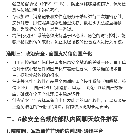
强度加密协议（如SSL/TLS），防止网络链路被窃听，保障信
息在传输过程中的机密性。
存储加密
：消息记录和文件在服务器端应进行二次加密存储。
这意味着，即使服务器物理硬盘失窃，数据也无法被直接读
取，为数据安全加上最后一道锁。
精细化权限
：系统必须支持基于IP地址、角色的访问控制，能
够严格限制访问来源，防止未经授权的设备或人员接入系统。
准则三：政治安全 - 全面支持信创国产化
自主可控战略
：信创是国家信息安全战略的关键一环，军工单
位对于核心软硬件的国产化有着硬性要求，这是确保技术自
主、摆脱外部依赖的根本。
生态兼容性
：软件产品需全面适配国产操作系统（如麒麟、统
信UOS）、国产CPU（如鲲鹏、申威、飞腾）以及国产数据
库，确保在全国产化环境中稳定运行。
供应链安全
：选择具备自主研发能力的国产软件，可以从源头
上避免潜在的“卡脖子”风险，保障供应链的长期安全。
二、5款安全合规的部队内网聊天软件推荐
1. 喧喧IM：军政单位首选的信创即时通讯平台