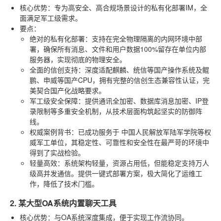
核心优势
：专为高安全、高合规场景设计的私有化部署IM，全
面满足军工级需求。
要点
：
绝对的私有化部署
：支持在完全物理隔离的内网环境中部
署，确保所有消息、文件和用户数据100%留存在单位内部
服务器，实现彻底的物理安全。
全面的信创支持
：深度适配麒麟、统信等国产操作系统及鲲
鹏、申威等国产CPU，拥有完整的信创生态兼容性认证，完
美契合国产化战略要求。
军工级安全保障
：提供通讯全加密、数据库消息加密、IP登
录限制等多重安全机制，从技术层面构筑起坚实的防御阵
线。
权威案例背书
：已成功服务于
中国人民解放军陆军学院
等权
威军工单位，其稳定性、可靠性和安全性在最严苛的环境中
得到了实战检验。
轻量高效
：系统架构轻量，资源占用低，但能稳定支持万人
级高并发通信。提供一键式部署方案，极大简化了运维工
作，降低了技术门槛。
2. 某大型OA系统内置聊天工具
核心优势
：与OA系统深度集成，便于实现工作流协同。