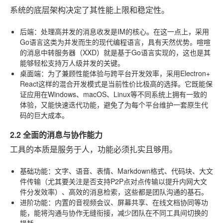
系统的底层架构决定了其性能上限和稳定性。
后端
：处理高并发的消息收发是IM的核心。在这一点上，采用
Go语言这类为并发而生的现代编程语言，具有天然优势。喧喧
的消息中转服务器（XXD）就是基于Go语言实现的，这也是其
能够轻松支持万人级并发的关键。
桌面端
：为了兼顾性能体验与跨平台开发效率，采用Electron+
React这样的混合开发模式是当前性价比极高的选择。它既能保
证应用在Windows、macOS、Linux等不同系统上拥有一致的
体验，又能快速迭代功能，避免了为每个平台维护一套原生代
码的巨大成本。
2.2 全面的消息与协作能力
工具的本质是服务于人，功能必须扎实且够用。
基础功能
：文字、语音、表情、Markdown格式、代码块、大文
件传输（尤其要关注是否支持P2P点对点传输以提升内网大文
件分发效率）、高效的消息检索，这些都是团队沟通的基石。
进阶功能
：内置的音视频会议、屏幕共享、在线文档协同等功
能，能将沟通与协作无缝衔接，减少团队在不同工具间切换的
损耗。