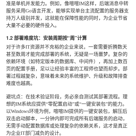
准是单机并发能力。例如，像喧喧IM这样，后端消息中转
服务采用Go语言开发，能够实现单台主流配置的服务器支
持万人级别并发，这就能在保障性能的同时，为企业节省
大量不必要的硬件投入。
1.2 部署难度坑：安装周期按“周”计算
对于许多IT资源并不充裕的企业来说，一套需要折腾数天
甚至数周才能完成部署的系统，无疑是一场噩梦。复杂的
依赖环境（如特定版本的数据库、中间件），再加上数百
页的配置手册，足以让经验丰富的工程师也望而却步。部
署过程越复杂，意味着未来的系统维护、升级和故障排查
难度也越高。
避坑点
：在技术验证阶段，务必亲自测试其部署流程。理
想的IM系统应提供“零配置启动”或“一键安装包”的能力。
以Windows环境为例，喧喧IM提供的一键安装包，解压后
双击启动脚本，一分钟内即可完成所有后端服务的启动，
无需手动配置数据库或处理复杂的依赖关系，这才是真正
为企业IT部门减负的设计。