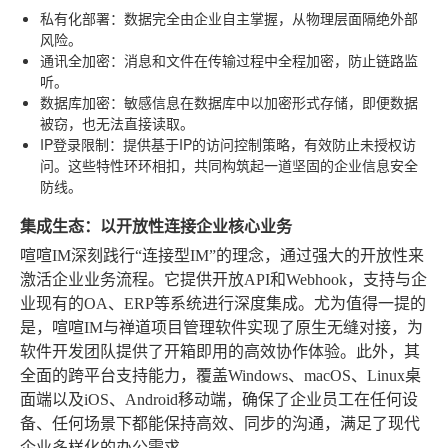
私有化部署
：数据完全由企业自主掌握，从物理层面隔绝外部
风险。
通讯全加密
：消息和文件在传输过程中全程加密，防止链路监
听。
数据库加密
：敏感信息在数据库中以加密形式存储，即便数据
被窃，也无法直接读取。
IP登录限制
：提供基于IP的访问控制策略，有效防止未授权访
问。这些特性环环相扣，共同构筑起一道坚固的企业信息安全
防线。
集成生态：以开放性连接企业核心业务
喧喧IM深刻践行“连接型IM”的理念，通过强大的开放性来
激活企业业务流程。它提供开放API和Webhook，支持与企
业现有的OA、ERP等系统进行深度集成。尤为值得一提的
是，喧喧IM与禅道项目管理软件实现了原生无缝对接，为
软件开发团队提供了开箱即用的高效协作体验。此外，其
全面的跨平台支持能力，覆盖Windows、macOS、Linux桌
面端以及iOS、Android移动端，确保了企业员工在任何设
备、任何场景下都能保持高效、同步的沟通，满足了现代
企业多样化的办公需求。