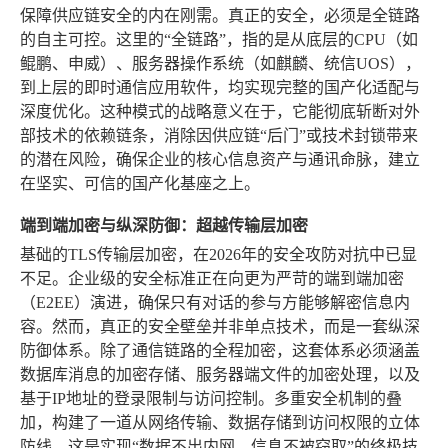
保障供应链安全的内在刚需。真正的安全，必须是全链路
的自主可控。这里的“全链路”，指的是从底层的CPU（如
鲲鹏、申威）、服务器操作系统（如麒麟、统信UOS），
到上层的即时通信应用软件，均实现完整的国产化适配与
深度优化。这种模式的战略意义在于，它能彻底斩断对外
部技术的依赖链条，消除因供应链“后门”或技术封锁带来
的潜在风险，确保企业的核心信息资产与通讯命脉，建立
在坚实、可信的国产化基座之上。
端到端加密与纵深防御：超越传输层加密
基础的TLS传输层加密，在2026年的安全攻防对抗中已显
不足。企业级的安全标准正在向更为严苛的端到端加密
（E2EE）演进，确保只有对话的参与方能够解密信息内
容。然而，真正的安全壁垒并非单点技术，而是一套纵深
防御体系。除了通信链路的全程加密，这套体系必须涵盖
数据库消息的加密存储、服务器端文件的加密处理，以及
基于IP地址的登录限制与访问控制。多重安全机制的叠
加，构建了一道从网络传输、数据存储到访问权限的立体
防线，这是实现“数据不出内网、信息不被窃取”的终极技