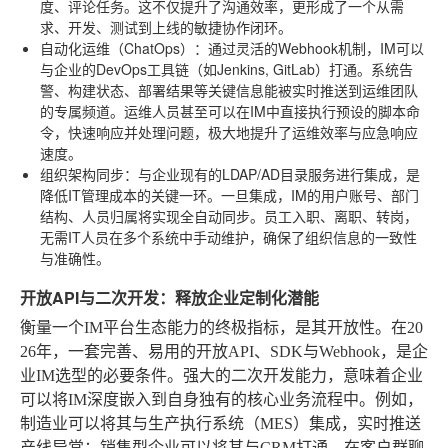
度、评论任务。这不仅提升了沟通效率，更形成了一个从需
求、开发、测试到上线的敏捷协作闭环。
自动化运维（ChatOps）
：通过灵活的Webhook机制，IM可以
与企业的DevOps工具链（如Jenkins, GitLab）打通。系统告
警、构建状态、部署结果等关键信息能被实时推送到运维团队
的专属频道。运维人员甚至可以在IM中直接执行预设的脚本命
令，快速响应并处理问题，极大地提升了运维效率与应急响应
速度。
组织架构同步
：与企业现有的LDAP/AD目录服务进行集成，是
降低IT管理成本的关键一环。一旦集成，IM的用户账号、部门
结构、人员归属将实现全自动同步。员工入职、离职、转岗，
无需IT人员在多个系统中手动维护，确保了组织信息的一致性
与准确性。
开放API与二次开发：释放企业定制化潜能
衡量一个IM平台生态能力的终极指标，是其开放性。在20
26年，一套完善、易用的开放API、SDK与Webhook，是企
业IM选型的必要条件。强大的二次开发能力，意味着企业
可以将IM深度嵌入到自身独有的核心业务流程中。例如，
制造业可以将其与生产执行系统（MES）集成，实时推送
产线异常；销售型企业可以将其与CRM打通，在客户群聊