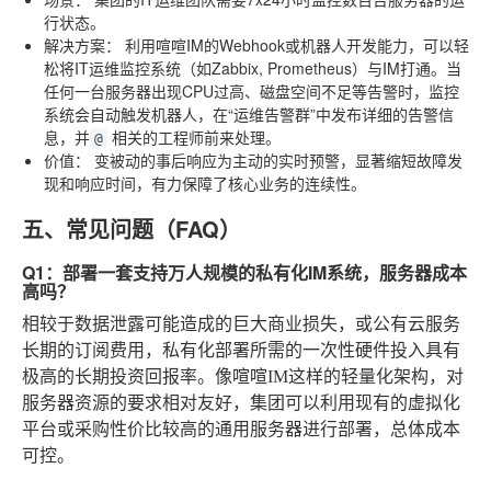
行状态。
解决方案：
利用喧喧IM的Webhook或机器人开发能力，可以轻
松将IT运维监控系统（如Zabbix, Prometheus）与IM打通。当
任何一台服务器出现CPU过高、磁盘空间不足等告警时，监控
系统会自动触发机器人，在“运维告警群”中发布详细的告警信
息，并
相关的工程师前来处理。
@
价值：
变被动的事后响应为主动的实时预警，显著缩短故障发
现和响应时间，有力保障了核心业务的连续性。
五、常见问题（FAQ）
Q1：部署一套支持万人规模的私有化IM系统，服务器成本
高吗？
相较于数据泄露可能造成的巨大商业损失，或公有云服务
长期的订阅费用，私有化部署所需的一次性硬件投入具有
极高的长期投资回报率。像喧喧IM这样的轻量化架构，对
服务器资源的要求相对友好，集团可以利用现有的虚拟化
平台或采购性价比较高的通用服务器进行部署，总体成本
可控。