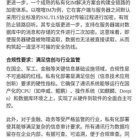
更进一步，一个成熟的私有化IM解决方案会构建全链路的
加密体系。以喧喧IM为例，它在客户端与服务器之间默认
采用行业标准的SSL/TLS协议对传输过程进行加密，有效
防止链路窃听。其专业版更进一步，支持在服务器端对数
据库中的消息和存储的文件进行二次加密。这意味着，即
便服务器硬盘被物理盗取，数据也无法被直接读取，从而
构筑起一道坚不可摧的安全防线。
合规性要求：满足信创与行业监管
在国企、军工、金融等关键信息基础设施领域，合规性是
不可逾越的红线。私有化部署是满足信创（信息技术应用
创新）要求的硬性指标。它确保了通讯系统能够运行在国
产化的CPU（如申威、鲲鹏）、操作系统（如麒麟、Deepi
n）和数据库环境之上，实现了从硬件到软件的全面自主可
控。
此外，对于金融、政务等受严格监管的行业，私有化部署
使其能够满足复杂的信息审计要求。所有通讯行为数据均
留存在企业内部，有据可查、可追溯，便于合规审查。同