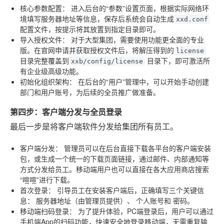
核心参数配置：
进入后台的“参数”设置页面，根据实际网络环
境填写服务器地址等信息，保存后系统会自动生成
xxd.conf
配置文件，按提示将其放置到指定目录即可。
导入授权文件：
对于大型集团，需要使用功能更全面的专业
版。在官网申请并获取授权文件后，将解压得到的
license
目录完整覆盖到
目录下，即可激活所
xxb/config/license
有企业级高级功能。
初始化组织架构：
在后台的“用户”管理中，可以开始手动创建
部门和用户账号，为后续的全员推广做准备。
第四步：客户端分发与全员登录
最后一步是将客户端软件分发给集团所有员工。
客户端分发：
管理员可以在后台直接下载各平台的客户端安装
包，或生成一个统一的下载页面链接，通过邮件、内部通知等
方式分发给员工。移动端用户也可以直接在各大应用商店搜索
“喧喧”进行下载。
首次登录：
引导员工在安装客户端后，正确填写三个关键信
息：
服务器地址
（由管理员提供）、
个人账号
和
密码
。
移动端扫码登录：
为了提升体验，PC端登录后，用户可以通过
手机端App的扫码功能，快速安全地登录移动端，无需重复输