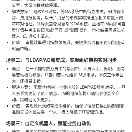
公室，大量流程就此停滞。
解决方案：
通过API对接，将OA系统中的待办事项，如请假申
请、费用报销等，以卡片消息的形式实时推送至相关审批人的
喧喧对话框。领导无需登录复杂的OA系统，直接在IM内即可查
看详情并点击按钮完成“同意”或“驳回”操作，审批结果再通过机
器人自动通知申请人。
价值：
审批效率得到指数级提升，关键业务流程不再因沟通延
迟而中断。
场景二：与LDAP/AD域集成，实现组织架构实时同步
痛点：
在一个拥有数万员工的集团中，人员入职、离职、调岗
等变动极为频繁。IT部门若手动维护IM通讯录，不仅工作量巨
大，还极易出错。
解决方案：
配置喧喧IM与企业内部的LDAP/AD服务对接。一旦
人事系统更新了员工信息，IM的组织架构和通讯录便能全自
动、实时地同步更新。
价值：
实现通讯录的零成本维护，确保了信息在集团内部能够
准确无误地触达每一个人，极大降低了IT管理负担。
场景三：自定义机器人，赋能业务自动化
场景：
集团的IT运维团队需要7x24小时监控数百台服务器的运