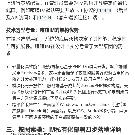
上进行策略配置。IT管理员需要为IM系统开放特定的通信
端口，例如喧喧IM默认需要开放TCP协议的
（后台
11443
及API访问）和
（客户端长连接）端口。
11444
技术选型考量：喧喧IM的架构优势
在技术选型层面，系统的底层架构决定了其性能、稳定性
与可扩展性。喧喧IM在设计上充分考量了大型集团的需
求：
轻量化高性能：
服务端核心基于PHP+Go语言开发，客户端则
采用Electron技术，这种组合确保了较低的服务器资源占用和高
效的并发处理能力，能够稳定支持万人级用户同时在线。
模块化与开放性：
服务端基于成熟的ZentaoPHP框架构建，天
然的模块化设计和丰富的开放API为集团进行深度功能定制或与
第三方系统集成提供了坚实的基础。
跨平台兼容性：
全面覆盖Windows、macOS、Linux（包括国
产麒麟、Deepin等）桌面端，以及iOS、Android移动端，确保
集团内不同设备环境的用户都能获得一致的体验。
三、按图索骥：IM私有化部署四步落地详解