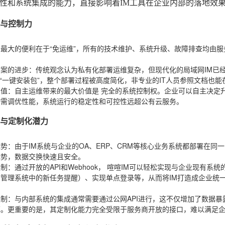
性和系统集成的能力，直接影响着IM工具在企业内部的落地效
度与控制力
：最大的便利在于“免运维”，所有的技术维护、系统升级、故障排查均由服
方案的进步
：传统观念认为私有化部署运维复杂，但现代化的局域网IM已
x的“一键安装包”，整个部署过程被高度简化，非专业的IT人员参照文档也
价值
：自主运维带来的最大价值是
完全的系统控制权
。企业可以自主决定
按需调优性能，系统运行的稳定性和可控性远超公有云服务。
集成与定制化潜力
优势
：由于IM系统与企业的OA、ERP、CRM等核心业务系统都部署在
优势，数据交换快速且安全。
定制
：通过开放的API和Webhook，
喧喧IM
可以轻松实现与企业现有系统
目管理系统中的新任务提醒）、实现单点登录等，从而将IM打造成企业统
限制
：与内部系统的集成通常需要通过公网API进行，这不仅增加了数据暴
率。更重要的是，其定制化能力完全受限于服务商开放的接口，难以满足