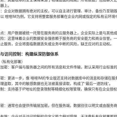
务器上。
力
：企业对数据拥有绝对的主权，可以自主进行管理、审计、备份乃至销
。以
喧喧IM
为例，它支持将整套服务部署在企业内网或指定的私有云环境
特点
：用户数据被统一托管在服务商的云服务器上，企业实际上是与其他
风险
：这意味着企业的数据安全强依赖于服务商的安全能力和商业信誉。
停止服务，企业将面临数据丢失或业务中断的风险，缺乏应对的主动权。
机制与访问控制：构建纵深防御体系
M（私有化部署）
路加密
：客户端与服务器之间的所有消息和文件传输，默认采用行业标准的S
。
加密
：更进一步，像
喧喧IM
的专业版还支持对数据库中的消息和存储在服
理盗取，其中的敏感数据也无法被直接读取，构成了“最后一道防线”。
控制
：支持基于IP地址的登录限制等精细化权限管理，确保只有在企业授
加密
：通常也会提供传输层加密。但在服务端，数据往往以明文或由服务
力有限
：企业对于访问控制的自定义能力相对受限，无法像私有化部署那