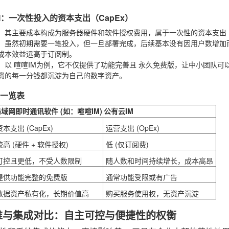
IM：一次性投入的资本支出（CapEx）
：其主要成本构成为服务器硬件和软件授权费用，属于一次性的资本支出（C
：虽然初期需要一笔投入，但一旦部署完成，后续基本没有因用户数增加
成本效益远高于订阅制。
：以
喧喧IM
为例，它不仅提供了功能完善且
永久免费版
，让中小团队可
资的每一分钱都沉淀为自己的数字资产。
比一览表
域网即时通讯软件 (如：喧喧IM)
公有云IM
资本支出 (CapEx)
运营支出 (OpEx)
较高 (硬件 + 软件授权)
低 (仅订阅费)
可控且更低，不受人数限制
随人数和时间持续增长，成本高昂
提供功能完整的免费版
通常功能受限或有广告
数据资产私有化，长期价值高
购买服务使用权，无资产沉淀
维与集成对比：自主可控与便捷性的权衡