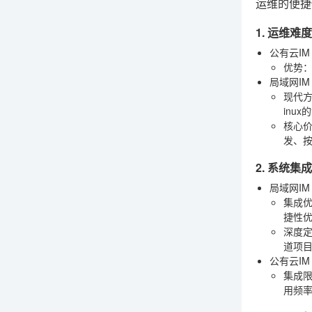
运维的便捷
1. 运维难
公有云IM
优势
局域网IM
现代
inu
核心
发、
2. 系统
局域网IM
集成
捷性
深度
道项
公有云IM
集成
用频