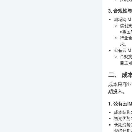
3. 合规
局域网I
信创
n等国
行业
求。
公有云IM
合规
自主
二、 成
成本是商业
期投入。
1. 公有云
成本结构
初期优势
长期劣势
观的开销