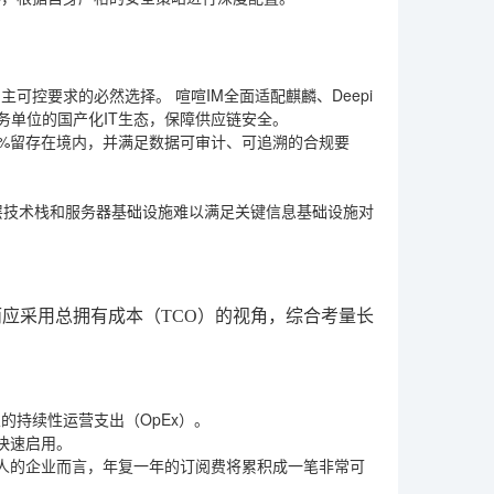
自主可控要求的必然选择。
喧喧IM
全面适配麒麟、Deepi
务单位的国产化IT生态，保障供应链安全。
0%留存在境内，并满足数据可审计、可追溯的合规要
层技术栈和服务器基础设施难以满足关键信息基础设施对
应采用总拥有成本（TCO）的视角，综合考量长
的持续性运营支出（OpEx）。
快速启用。
人的企业而言，年复一年的订阅费将累积成一笔非常可