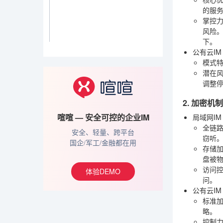
的服
掌控
风险
下。
公有云IM
模式
潜在
调整
2. 加密
喧喧 — 安全可控的企业IM
局域网I
全链
安全、轻量、跨平台
窃听
国企/军工/金融都在用
存储
盘被物
访问
体验DEMO
问。
公有云IM
标准
略。
控制