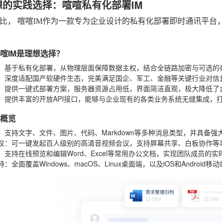
想的实践选择：喧喧私有化部署IM
对比，
喧喧IM
作为一款专为企业设计的私有化部署即时通讯平台
喧喧IM是理想选择？
：基于私有化部署，从物理层面保障数据主权，结合全链路加密与可选的
：深度适配国产软硬件生态，完美满足国企、军工、金融等关键行业对信
：提供一键式部署方案，服务器资源占用低，界面简洁直观，极大降低了
：提供丰富的开放API接口，能够与企业现有的各类业务系统无缝集成，
能概览
：支持文字、文件、图片、代码、Markdown等多种消息类型，并具备
议
：可一键发起百人级别的高清音视频会议，支持屏幕共享、白板协作等
：支持在线预览和编辑Word、Excel等常用办公文档，实现团队成员的实
持
：全面覆盖Windows、macOS、Linux桌面端，以及iOS和Andr