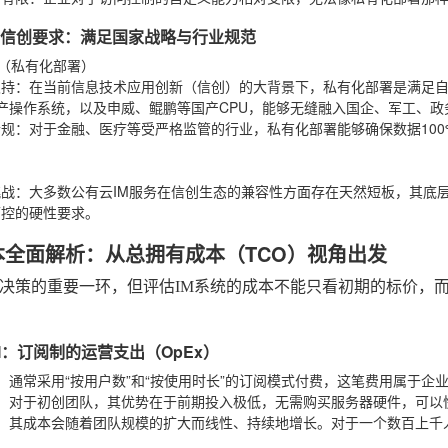
性与信创要求：满足国家战略与行业规范
M（私有化部署）
支持
：在当前信息技术应用创新（信创）的大背景下，私有化部署是满足
产操作系统，以及申威、鲲鹏等国产CPU，能够无缝融入国企、军工、政
合规
：对于金融、医疗等受严格监管的行业，私有化部署能够确保数据10
挑战
：大多数公有云IM服务在信创生态的兼容性方面存在天然短板，其底
可控的硬性要求。
本全面解析：从总拥有成本（TCO）视角出发
决策的重要一环，但评估IM系统的成本不能只看初期的标价，而
IM：订阅制的运营支出（OpEx）
：通常采用“按用户数”和“按使用时长”的订阅模式付费，这笔费用属于企业
：对于初创团队，其优势在于前期投入极低，无需购买服务器硬件，可以
：其成本会随着团队规模的扩大而线性、持续地增长。对于一个数百上千
。