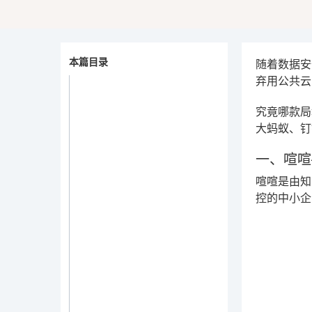
本篇目录
随着数据安
弃用公共
究竟哪款局
大蚂蚁、钉
一、喧喧
喧喧
是由知
控的中小企