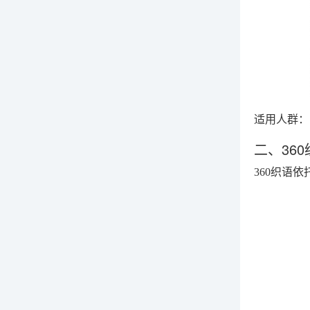
适用人群：
二、36
360织语