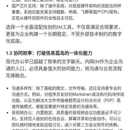
国产芯片支持
：除了操作系统，对底层硬件架构的适配也同样
重要。系统应能完美支持鲲鹏、申威、飞腾等国产CPU架构，
实现从硬件到软件的全栈自主可控。
选择一个全面适配信创的IM工具，不仅是满足合规要求，
更是为企业构建一个长期稳定、不受外部技术制约的数字
化底座。
1.3 协同效率：打破信息孤岛的一体化能力
现代办公早已超越了简单的文字聊天。内网IM作为企业沟
通的入口，必须具备强大的协同能力，将沟通与业务流程
无缝融合。
沟通多样性
：除了基础的图文、文件传输，还应支持更专业的
沟通方式。例如，对程序员友好的Markdown语法和代码块传阅
功能，以及为解决大文件传输难题而设计的点对点（P2P）高
速传输模式，都能显著提升特定场景的沟通效率。
音视频办公
：内置稳定、高质量的音视频会议功能是必不可少
的。支持百人级别的在线会议、屏幕共享和白板协作，可以让
团队随时随地发起远程讨论，减少对第三方会议软件的依赖。