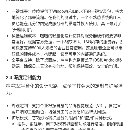
一键部署
：喧喧提供了Windows和Linux下的一键安装包，极大
地简化了部署流程。在我们的测试中，一个不熟悉系统的IT人
员也能在几分钟内完成服务器的搭建并投入使用，真正做到了
“开箱即用”。
极低运维成本
：喧喧的轻量化设计使其对服务器硬件的要求非
常友好。根据官方数据，一个8核CPU、16G内存的服务器，即
可稳定支持5000人规模的企业日常使用。这意味着企业可以用
较低的硬件成本，构建起一套高可用的内部通讯系统。
全平台支持
：除了桌面端，喧喧也完整覆盖了iOS和Android移
动端，确保员工无论身处何地，都能保持高效、安全的沟通。
2.3 深度定制能力
喧喧IM平台化的设计思路，赋予了其强大的定制与扩展潜
力。
外观定制
：支持企业根据自身的品牌视觉规范（VI），自定义
客户端的主题颜色，增强员工的归属感和品牌认同感。
扩展模式
：它巧妙地将扩展分为“插件”和“应用”两种模式。
插件
：更轻量，用于对现有界面和功能进行增强，例如增加
一个自定义的右键菜单项或响应一个“/”指令。