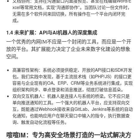
文档协同
：支持在沟通窗口内直接预览、甚至在线编辑Word/E
xcel等常用文档，实现“沟通即协作”。当团队讨论一份文件时，
无需在多个软件间来回切换，所有操作在一个平台内闭环完
成。
1.4 未来扩展：API与AI机器人的深度集成
一个优秀的内网IM不应是一个封闭的工具，而应是一个开
放的平台。其扩展能力决定了企业未来数字化建设的想象
空间。
高兼容性架构
：系统必须提供稳定、开放的API接口和SDK开发
包。我们实践中发现，基于主流技术栈（如PHP/JS）的接口更
容易与企业现有的OA、ERP、CRM等业务系统进行集成，实现
组织架构同步、单点登录和消息推送，彻底打破信息孤朵。
双向交互机器人
：机器人是连接人与系统的桥梁。它不应只是
单向推送通知的工具。一个强大的机器人平台，应支持双向交
互，既能通过Webhook接收来自GitLab、Jenkins等系统的自动
化通知，也能响应用户在聊天窗口中输入的指令，执行数据查
询、触发自动化流程等任务。
喧喧IM：专为高安全场景打造的一站式解决方