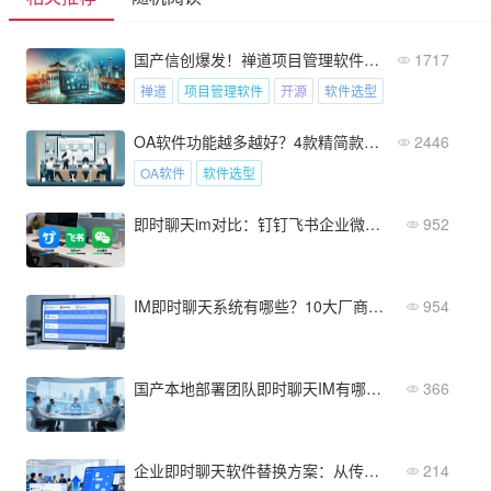
国产信创爆发！禅道项目管理软件凭什么占28.5%市场？
1717
禅道
项目管理软件
开源
软件选型
OA软件功能越多越好？4款精简款更受员工欢迎
2446
OA软件
软件选型
即时聊天im对比：钉钉飞书企业微信谁更胜一筹
952
IM即时聊天系统有哪些？10大厂商横向对比表
954
国产本地部署团队即时聊天IM有哪些？5大值得关注的本土品牌
366
企业即时聊天软件替换方案：从传统工具到现代平台升级攻略
214