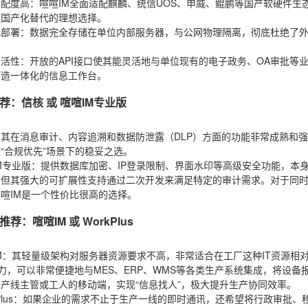
匹配度高
：喧喧IM全面适配麒麟、统信UOS、申威、鲲鹏等国产软硬件
是国产化替代的理想选择。
化部署
：数据完全存储在单位内部服务器，与公网物理隔离，彻底杜绝了
。
灵活性
：开放的API接口使其能灵活地与单位现有的电子政务、OA审批等
打造一体化的信息工作台。
荐：信核 或 喧喧IM专业版
：
：其在消息审计、内容追溯和数据防泄露（DLP）方面的功能非常成熟和
“合规优先”场景下的稳妥之选。
M专业版
：提供数据库加密、IP登录限制、界面水印等高级安全功能，本
，但其强大的可扩展性支持通过二次开发来满足特定的审计需求。对于同
喧IM是一个性价比很高的选择。
荐：喧喧IM 或 WorkPlus
：
M
：其轻量级架构对服务器资源要求不高，非常适合在工厂这种IT资源相对
能力，可以非常便捷地与MES、ERP、WMS等各类生产系统集成，将设
产线主管或工人的移动端，实现“信息找人”，极大提升生产协同效率。
lus
：如果企业的需求不止于生产一线的即时通讯，还希望将行政审批、