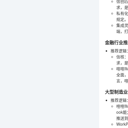
信创
求，
私有
规定
集成
端，
金融行业推
推荐逻辑
信核
求，是
喧喧I
全面
言，喧
大型制造业推
推荐逻辑
喧喧I
ook
推送到
WorkP