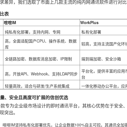
求差异，我们选取了市面上几款主流的纯内网通讯软件进行对比
比表
喧喧IM
WorkPlus
纯私有化部署
，支持内网、专网
私有化部署
高
，全面适配国产CPU、操作系统、数据
较高，支持主流国产化环
库
全链路加密
、数据库消息加密、IP限制
端到端加密、安全沙箱
平台化
，提供丰富的应用
高
，开放API、Webhook、支持LDAP同步
台
轻量高效，适合与研发/生产系统集成
一体化移动办公平台，应
轻量、安全且高度可扩展的信创优选
一款专为企业级市场设计的即时通讯平台，其核心优势在于安全
现突出。
：喧喧IM坚持私有化部署优先，让企业数据100%自主可控。其通讯全