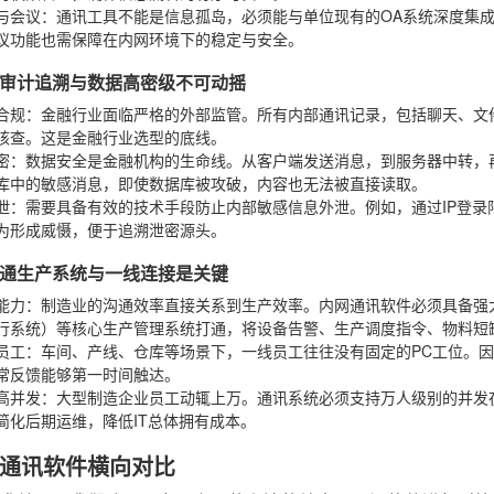
与会议
：通讯工具不能是信息孤岛，必须能与单位现有的OA系统深度集
议功能也需保障在内网环境下的稳定与安全。
审计追溯与数据高密级不可动摇
合规
：金融行业面临严格的外部监管。所有内部通讯记录，包括聊天、文
核查。这是金融行业选型的底线。
密
：数据安全是金融机构的生命线。从客户端发送消息，到服务器中转，
库中的敏感消息，即使数据库被攻破，内容也无法被直接读取。
泄
：需要具备有效的技术手段防止内部敏感信息外泄。例如，通过IP登
为形成威慑，便于追溯泄密源头。
通生产系统与一线连接是关键
能力
：制造业的沟通效率直接关系到生产效率。内网通讯软件必须具备强大
行系统）等核心生产管理系统打通，将设备告警、生产调度指令、物料短
员工
：车间、产线、仓库等场景下，一线员工往往没有固定的PC工位。
常反馈能够第一时间触达。
高并发
：大型制造企业员工动辄上万。通讯系统必须支持万人级别的并发
简化后期运维，降低IT总体拥有成本。
通讯软件横向对比