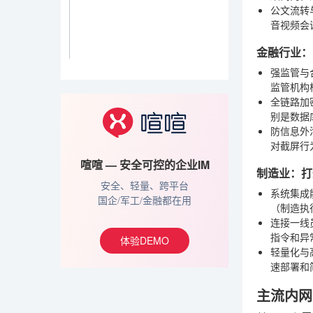
公文流转
音视频会
金融行业：
强监管与
监管机构
全链路加
别是数据
防信息外
对截屏行
喧喧 — 安全可控的企业IM
制造业：打
安全、轻量、跨平台
系统集成
国企/军工/金融都在用
（制造执
连接一线
指令和异
体验DEMO
轻量化与
速部署和
主流内网