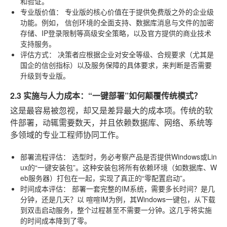
和验证。
专业版价值：
专业版的核心价值在于提供免费版之外的企业级
功能。例如，
信创环境的全面支持、数据库消息与文件的加密
存储、IP登录限制等高级安全策略，以及官方提供的商业技术
支持服务。
评估方式：
决策者应根据企业对安全等级、合规要求（尤其是
国企的信创指标）以及服务保障的具体要求，来判断是否需要
升级到专业版。
2.3 实施与人力成本：“一键部署”如何颠覆传统模式？
这是最容易被忽视，却又是差异最大的成本项。传统的软
件部署，动辄需要数天，并且依赖数据库、网络、系统等
多领域的专业工程师协同工作。
部署流程评估：
选型时，务必考察产品是否提供Windows或Lin
ux的“一键安装包”。这种安装包将所有依赖环境（如数据库、W
eb服务器）打包在一起，实现了真正的“零配置启动”。
时间成本评估：
部署一套完整的IM系统，需要多长时间？是几
分钟，还是几天？以
喧喧IM
为例，其Windows一键包，从下载
到双击启动服务，整个过程甚至不需要一分钟。这几乎将实施
的时间成本降到了零。