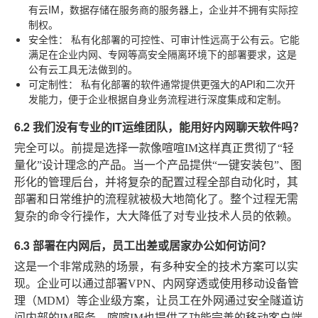
有云IM，数据存储在服务商的服务器上，企业并不拥有实际控
制权。
安全性：
私有化部署的可控性、可审计性远高于公有云。它能
满足在企业内网、专网等高安全隔离环境下的部署要求，这是
公有云工具无法做到的。
可定制性：
私有化部署的软件通常提供更强大的API和二次开
发能力，便于企业根据自身业务流程进行深度集成和定制。
6.2 我们没有专业的IT运维团队，能用好内网聊天软件吗？
完全可以。前提是选择一款像喧喧IM这样真正贯彻了“轻
量化”设计理念的产品。当一个产品提供“一键安装包”、图
形化的管理后台，并将复杂的配置过程全部自动化时，其
部署和日常维护的流程就被极大地简化了。整个过程无需
复杂的命令行操作，大大降低了对专业技术人员的依赖。
6.3 部署在内网后，员工出差或居家办公如何访问？
这是一个非常成熟的场景，有多种安全的技术方案可以实
现。企业可以通过部署VPN、内网穿透或使用移动设备管
理（MDM）等企业级方案，让员工在外网通过安全隧道访
问内部的IM服务。喧喧IM也提供了功能完善的移动客户端