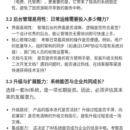
（电费、托管费），更重要的是，它带来了极高的系统稳定
性，避免了因资源耗尽导致的服务中断。
3.2 后台管理易用性：日常运维需要投入多少精力？
界面直观性：
管理后台的界面是否清晰、逻辑是否符合直觉？
一个设计优秀的后台，能让管理员无需培训即可快速上手。
核心管理功能：
考察日常最高频的操作是否便捷。例如，用户
的批量导入、组织架构的同步（如通过LDAP协议与现有系统对
接）、部门和人员的权限设置等。
文档与支持：
是否提供完善的官方使用手册、安装升级文档和
二次开发文档？遇到问题时，能否通过热线、在线客服等渠道
快速获得技术支持？
3.3 升级与扩展能力：系统能否与企业共同成长？
选择一套IM系统，是一项长期投资。因此，必须评估其未
来的发展潜力。
升级路径：
产品的版本迭代是否活跃？升级过程是否平滑、向
前兼容？是否有清晰的升级文档指引，避免升级过程变成一场
灾难。
集成能力：
这决定了IM系统能否成为企业的信息中枢。考察其