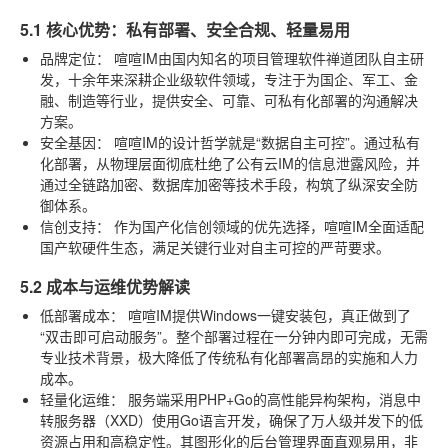
5.1 核心优势：私有部署、安全合规、轻量易用
品牌定位：
喧喧IM由国内知名的项目管理软件禅道团队自主研
发，十余年来深耕企业级软件领域，专注于为国企、军工、金
融、制造等行业，提供安全、可靠、可私有化部署的沟通解决
方案。
安全基因：
喧喧IM的设计哲学就是“数据自主可控”。通过私有
化部署，从物理层面彻底杜绝了公有云IM的信息泄露风险，并
通过全链路加密、数据库加密等技术手段，构筑了纵深安全防
御体系。
信创支持：
作为国产化信创领域的优先选择，喧喧IM全面适配
国产软硬件生态，满足关键行业对自主可控的严苛要求。
5.2 成本与运维优势解读
低部署成本：
喧喧IM提供Windows一键安装包，真正做到了
“双击即可启动服务”。整个部署过程在一分钟内即可完成，无需
专业技术背景，极大降低了传统私有化部署高昂的实施和人力
成本。
轻量化运维：
服务端采用PHP+Go的高性能异构架构，消息中
转服务器（XXD）使用Go语言开发，确保了万人级并发下的低
资源占用和高稳定性。其图形化的后台管理界面直观易用，非