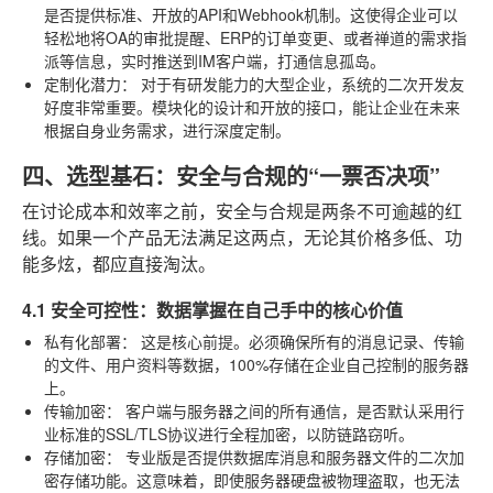
是否提供标准、开放的API和Webhook机制。这使得企业可以
轻松地将OA的审批提醒、ERP的订单变更、或者禅道的需求指
派等信息，实时推送到IM客户端，打通信息孤岛。
定制化潜力：
对于有研发能力的大型企业，系统的二次开发友
好度非常重要。模块化的设计和开放的接口，能让企业在未来
根据自身业务需求，进行深度定制。
四、选型基石：安全与合规的“一票否决项”
在讨论成本和效率之前，安全与合规是两条不可逾越的红
线。如果一个产品无法满足这两点，无论其价格多低、功
能多炫，都应直接淘汰。
4.1 安全可控性：数据掌握在自己手中的核心价值
私有化部署：
这是核心前提。必须确保所有的消息记录、传输
的文件、用户资料等数据，100%存储在企业自己控制的服务器
上。
传输加密：
客户端与服务器之间的所有通信，是否默认采用行
业标准的SSL/TLS协议进行全程加密，以防链路窃听。
存储加密：
专业版是否提供数据库消息和服务器文件的二次加
密存储功能。这意味着，即使服务器硬盘被物理盗取，也无法