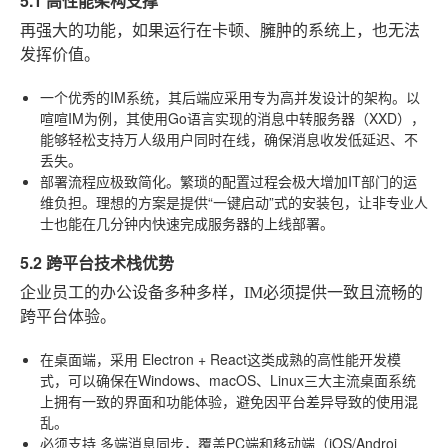
5.1 高性能架构支撑
再强大的功能，如果运行在卡顿、臃肿的系统上，也无法
发挥价值。
一个优秀的IM系统，其后端应采用专为高并发设计的架构。以
喧喧IM为例，其使用Go语言实现的消息中转服务器（XXD），
能够轻松支持万人级用户同时在线，确保消息收发低延迟、不
丢失。
部署流程应极致简化。繁琐的配置过程会极大增加IT部门的运
维负担。理想的方案是提供“一键启动”式的安装包，让非专业人
士也能在几分钟内快速完成服务器的上线部署。
5.2 跨平台技术栈优势
企业员工的办公设备多种多样，IM必须提供一致且流畅的
跨平台体验。
在桌面端，采用
Electron + React
这类成熟的高性能开发模
式，可以确保在Windows、macOS、Linux三大主流桌面系统
上拥有一致的界面和功能体验，避免因平台差异导致的使用混
乱。
必须支持
多端消息同步
，覆盖PC端和移动端（iOS/Androi