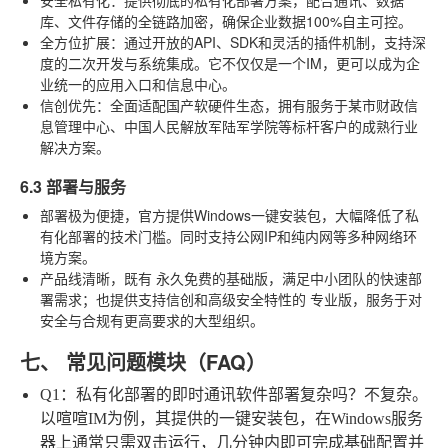
库、文件存储的全链路加密，确保企业数据100%自主可控。
全方位扩展
：通过开放的API、SDK和灵活的插件机制，支持深
度的二次开发与系统集成。它不仅仅是一个IM，更可以成为企
业统一的应用入口和信息中心。
信创优先
：全面适配国产软硬件生态，拥有服务于某市财政信
息管理中心、中国人民解放军陆军学院等标杆客户的成熟行业
解决方案。
6.3 部署与服务
部署极为便捷，官方提供Windows一键安装包，大幅降低了私
有化部署的技术门槛。同时支持公网IP和纯内网等多种网络环
境方案。
产品线清晰，既有
永久免费的基础版
，满足中小团队的快速部
署需求；也提供支持信创和高级安全特性的
专业版
，服务于对
安全与合规有更高要求的大型组织。
七、 常见问题模块（FAQ）
Q1：私有化部署的即时通讯软件部署复杂吗？
不复杂。
以喧喧IM为例，其提供的一键安装包，在Windows服务
器上通常只需双击运行，几分钟内即可完成基础配置并