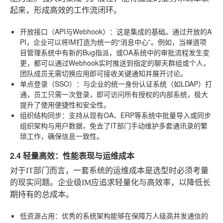
起来，形成高效的工作流闭环。
开放接口（API与Webhook）
：这是集成的基础。通过开放的A
PI，企业可以将IM打造为统一的“消息中心”。例如，当禅道项
目管理系统中有新的Bug指派，或OA系统中的审批流程发生变
更，都可以通过Webhook实时推送到指定的聊天群组或个人，
团队成员无需切换应用即可接收关键通知并展开讨论。
单点登录（SSO）
：与企业的统一身份认证系统（如LDAP）打
通，员工只需一次登录，即可访问所有授权的内部系统，极大
提升了使用便捷性和安全性。
组织结构同步
：支持从现有OA、ERP等系统中批量导入或同步
组织架构与用户数据，免去了IT部门手动维护多套通讯录的繁
琐工作，确保信息一致性。
2.4 轻量高效：性能表现与运维成本
对于IT部门而言，一套系统的运维成本是选型时必须考量
的现实问题。企业级IM应追求轻量化与高效率，以降低长
期持有的总成本。
低资源占用
：优秀的系统架构能够在保障万人级高并发通信的