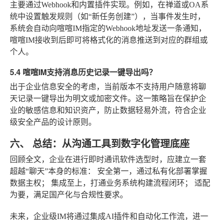
主要通过Webhook和内置插件实现。例如，在禅道或OA系
统中设置触发规则（如“新任务创建”），当事件发生时，
系统会自动向喧喧IM指定的Webhook地址发送一条通知，
喧喧IM接收到后即可将格式化的消息推送到对应的群组或
个人。
5.4 喧喧IM支持消息历史记录一键导出吗？
出于企业信息安全的考虑，当前版本不支持用户随意将聊
天记录一键导出为明文或加密文件。这一策略旨在保护企
业的敏感信息和知识资产，防止数据轻易外流，符合企业
级安全产品的设计原则。
六、 总结：从沟通工具到数字化管理底座
回顾全文，企业在进行即时通讯软件选型时，应建立一套
超越“聊天”本身的标准：
安全第一
，通过私有化部署掌握
数据主权；
集成至上
，打通业务系统构建流程闭环；
适配
为要
，满足国产化与合规性要求。
未来，企业级IM将通过集成AI插件和自动化工作流，进一