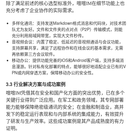
除了满足前述的核心选型标准外，喧喧IM在细节功能上也
充分考虑了企业协作的实际需求。
多样化通讯
：支持发送Markdown格式消息和代码块，对技术团
队尤为友好。文件和文件夹的点对点（P2P）传输模式，则能
充分利用局域网带宽，实现大文件秒传。
音视频会议
：内置了稳定、低延迟的音视频通话与会议功能，
支持屏幕共享，满足了远程协作和在线会议的基本需求，无需
再依赖第三方会议软件。
移动办公
：提供功能完善的iOS和Android客户端，支持多端消
息漫游。针对私有化部署的特点，能够很好地适配企业已有的V
PN或内网穿透方案，保障移动办公的安全性。
3.3 行业解决方案与成功案例
喧喧IM凭借其在安全和国产化方面的突出优势，已在多个
关键行业得到广泛应用。在军工和政务领域，其专网部署
能力能够保障绝密级通讯的安全；在金融和制造业，高并
发下的稳定运行表现和与内部系统的集成能力，有效提升
了研发与生产效率。这些成功案例是其产品成熟度的有力
证明。