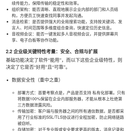
续传能力，保障传输的稳定性和效率。
组织架构
：能否清晰、直观地展示企业内部的部门和人员结
构，方便员工快速查找同事并发起沟通。
消息检索
：是否提供强大的全局搜索功能，支持按关键词、发
言人、时间范围等多维度组合查询，快速定位历史信息。
音视频会议
：能否一键发起多人音视频会议，并提供屏幕共
享、电子白板等协作功能。
2.2 企业级关键特性考量：安全、合规与扩展
基础功能决定了软件“能用”，而以下这些企业级特性，则
决定了它是否“好用”且“可靠”。
数据安全性（重中之重）
部署方式
：首要考察点是，产品是否支持
私有化部署
。只有
将数据100%保留在企业内部服务器，才能从根本上杜绝第
三方数据泄露风险。
传输加密
：客户端与服务器之间的所有通信数据，是否都采
用了行业标准的SSL/TLS协议进行全程加密，防止网络链路
被窃听。
存储加密
：对于专业版或安全要求更高的版本，消息记录和