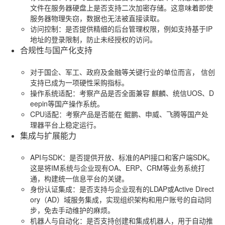
文件在服务器硬盘上是否支持二次加密存储。这意味着即使
服务器物理失窃，数据也无法被直接读取。
访问控制
：是否提供精细的后台管理权限，例如支持基于IP
地址的登录限制，防止未经授权的访问。
合规性与国产化支持
对于国企、军工、政府及金融等关键行业的单位而言，
信创
支持
已成为一项硬性采购指标。
操作系统适配
：考察产品是否全面兼容
麒麟、统信UOS、D
eepin
等国产操作系统。
CPU适配
：考察产品是否能在
鲲鹏、申威、飞腾
等国产处
理器平台上稳定运行。
集成与扩展能力
API与SDK
：是否提供开放、标准的API接口和客户端SDK。
这是将IM系统与企业现有OA、ERP、CRM等业务系统打
通，构建统一信息平台的关键。
身份认证集成
：是否支持与企业现有的LDAP或Active Direct
ory（AD）域服务集成，实现组织架构和用户账号的自动同
步，免去手动维护的麻烦。
机器人与自动化
：是否支持创建和集成机器人，用于自动推