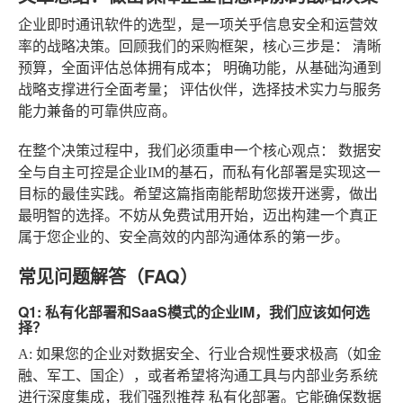
企业即时通讯软件的选型，是一项关乎信息安全和运营效
率的战略决策。回顾我们的采购框架，核心三步是：
清晰
预算
，全面评估总体拥有成本；
明确功能
，从基础沟通到
战略支撑进行全面考量；
评估伙伴
，选择技术实力与服务
能力兼备的可靠供应商。
在整个决策过程中，我们必须重申一个核心观点：
数据安
全与自主可控是企业IM的基石，而私有化部署是实现这一
目标的最佳实践
。希望这篇指南能帮助您拨开迷雾，做出
最明智的选择。不妨从免费试用开始，迈出构建一个真正
属于您企业的、安全高效的内部沟通体系的第一步。
常见问题解答（FAQ）
Q1: 私有化部署和SaaS模式的企业IM，我们应该如何选
择？
A
: 如果您的企业对数据安全、行业合规性要求极高（如金
融、军工、国企），或者希望将沟通工具与内部业务系统
进行深度集成，我们强烈推荐
私有化部署
。它能确保数据