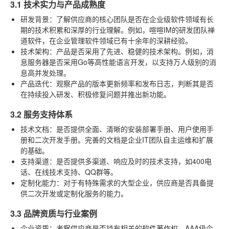
3.1 技术实力与产品成熟度
研发背景
：了解供应商的核心团队是否在企业级软件领域有长
期的技术积累和深厚的行业理解。例如，喧喧IM的研发团队禅
道软件，在企业管理软件领域已有十余年的深耕经验。
技术架构
：产品是否采用了先进、稳健的技术架构。例如，消
息服务器是否采用Go等高性能语言开发，以支持万人级别的消
息高并发处理。
产品迭代
：观察产品的版本更新频率和发布日志，判断其是否
在持续投入研发、积极修复问题并推出新功能。
3.2 服务支持体系
技术文档
：是否提供全面、清晰的安装部署手册、用户使用手
册和二次开发手册。完善的文档是企业IT团队自主运维和扩展
的基础。
支持渠道
：是否提供多渠道、响应及时的技术支持，如400电
话、在线技术支持、QQ群等。
定制化能力
：对于有特殊需求的大型企业，供应商是否具备提
供二次开发或定制化服务的能力。
3.3 品牌资质与行业案例
企业资质
：考察供应商是否持有相关的软件著作权、AAA级企