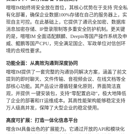
喧喧IM始终将安全放在首位，其核心优势在于支持
完全私
有化部署
，确保企业数据100%存储在自己的服务器上，实
现自主可控。在此基础上，它提供了通讯全加密、数据库
消息加密存储、IP登录限制等多重安全防护机制。更关键
的是，喧喧IM
全面适配麒麟、Deepin等国产操作系统及申
威、鲲鹏等国产CPU
，完全满足国企、军政单位对信创环
境的合规性要求。
功能全面：从高效沟通到深度协同
喧喧IM提供了一套完整的沟通协同解决方案，涵盖了前文
提到的即时聊天、文件传输、音视频会议、在线文档等全
部核心功能。其产品设计遵循轻量化原则，界面简洁直
观，并提供
一键安装包，支持“零配置启动”
，极大地降低
了企业的部署和IT运维成本。其高性能架构能够稳定支持
万人级高并发
，保障了大型企业的稳定使用。
高度可扩展：打造一体化信息平台
喧含IM具备出色的扩展能力。它通过开放的API和模块化