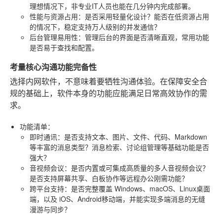
理想情况下，非专业IT人员也能在几分钟内完成部署。
性能与资源占用
：是否采用轻量化设计？能否在低资源占用
的情况下，稳定支持万人级别的并发通信？
后台管理易用性
：管理后台的界面是否清晰直观，常用功能
是否易于查找和配置。
考量核心沟通功能完备性
选择内网软件，不意味着要牺牲沟通体验。在保障安全合
规的基础上，软件本身的功能应能满足日常高效协作的需
求。
功能清单
：
即时通讯
：是否支持文本、图片、文件、代码、Markdown
等丰富的消息类型？消息检索、讨论组管理等基础功能是否
强大？
音视频会议
：是否内置或可集成高质量的多人音视频会议？
是否支持屏幕共享、白板协作等远程办公刚需功能？
跨平台支持
：是否完整覆盖
Windows、macOS、Linux
桌面
端，以及
iOS、Android
移动端，并能实现多端消息的无缝
漫游与同步？