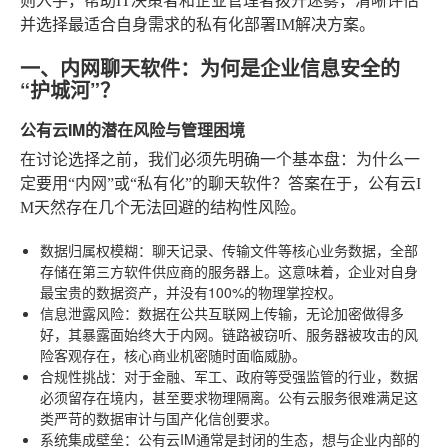
则入手，帮助IT决策者和企业管理者拨开迷雾，清晰评估
并选择最适合自身需求的私有化部署IM解决方案。
一、内网聊天软件：为何是企业信息安全的
“护城河”？
公有云IM的潜在风险与管理困境
在讨论选择之前，我们必须先明确一个基本盘：为什么一
定要用“内网”或“私有化”的聊天软件？答案在于，公有云I
M天然存在几个无法回避的结构性风险。
数据归属权模糊
：聊天记录、传输文件等核心业务数据，全部
存储在第三方软件供应商的服务器上。这意味着，企业对自身
最宝贵的数据资产，并没有100%的物理掌控权。
信息泄露风险
：数据在公共互联网上传输，无论加密做得多
好，其暴露面始终大于内网。链路被窃听、服务器被攻击的风
险客观存在，核心商业机密随时面临威胁。
合规性挑战
：对于金融、军工、政府等受强监管的行业，数据
必须留存在境内，甚至要求物理隔离。公有云服务很难满足这
类严苛的数据审计与国产化信创要求。
系统集成壁垒
：公有云IM通常是封闭的生态，想与企业内部的