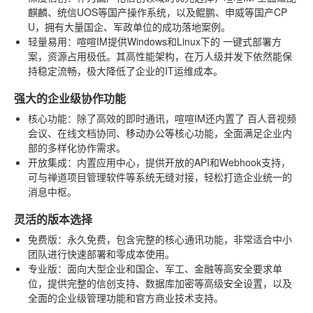
麒麟、统信UOS等国产操作系统，以及鲲鹏、申威等国产CP
U
，拥有大量国企、军政单位的成功落地案例。
轻量易用
：喧喧IM提供Windows和Linux下的
一键式部署方
案
，资源占用极低。其高性能架构，在万人级并发下依然能保
持稳定流畅，极大降低了企业的IT运维成本。
强大的企业级协作功能
核心功能
：除了高效的即时通讯，喧喧IM还内置了
百人音视频
会议、在线文档协同、移动办公
等核心功能，全面满足企业内
部的多样化协作需求。
开放集成
：内置应用中心，提供开放的API和Webhook支持，
可与禅道项目管理软件等系统无缝对接，轻松打造企业统一的
消息中枢。
灵活的版本选择
免费版
：永久免费，包含完整的核心通讯功能，非常适合中小
团队进行快速部署和零成本使用。
专业版
：面向大型企业和国企、军工、金融等高安全要求单
位，提供完整的信创支持、数据库加密等高级安全设置，以及
全面的企业级管理功能和官方商业技术支持。