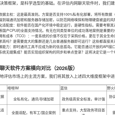
决策框架，是科学选型的基础。在评估内网聊天软件时，我们建
数据主权
：这是最高准则。方案是否支持100%私有化部署，将所有数据
端到端通讯加密和服务器存储加密，以防范网络嗅探和物理硬盘被盗的风
化适配度
：软件能否在国产化环境中稳定运行，是硬性指标。需要考察其
等国产CPU的全面支持情况。有无在同类型单位的成功落地案例是重要的
拥有成本（TCO）
：一套系统的价值不仅在于采购价格，更在于其全生命
求高吗？是需要庞大的集群还是几台普通服务器即可运行？这些都直接关
展能力
：即时通讯工具不应成为新的信息孤岛。它能否通过开放的API接口、
系统无缝集成？能否实现组织架构的同步和单点登录？这将决定它是一个
聊天软件方案横向对比（2026版）
地评估市场上的主流方案，我们将其放入上述四大维度框架中进
喧喧IM
蓝信
野火
数据
协
全私有化，通讯/存储加密
政务级高安全标准，审计强
化适
重点支持，大型政务项目首
全面适配，有军工/国企案例