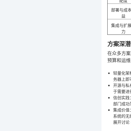
配度
部署与成
益
集成与扩
力
方案深潜
在众多方案
预算和运维
轻量化架
务器上即
开源与私
于需要进
信创实践
部门成功
集成价值
系统的无
展开讨论