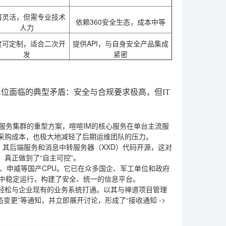
署灵活，但需专业技术
依赖360安全生态，成本中等
人力
度可定制，适合二次开
提供API，与自身安全产品集成
发
紧密
位面临的典型矛盾：安全与合规要求极高，但IT
服务集群的重型方案，喧喧IM的核心服务在单台主流服
采购成本，也极大地减轻了后期运维团队的压力。
，其后端服务和消息中转服务器（XXD）代码开源，这对
真正做到了“自主可控”。
鹏、申威等国产CPU。它已在众多国企、军工单位和政府
境中稳定运行，构建了安全、统一的信息平台。
可以轻松与企业现有的业务系统打通。以其与禅道项目管理
变更”等通知，并立即展开讨论，形成了“接收通知 ->