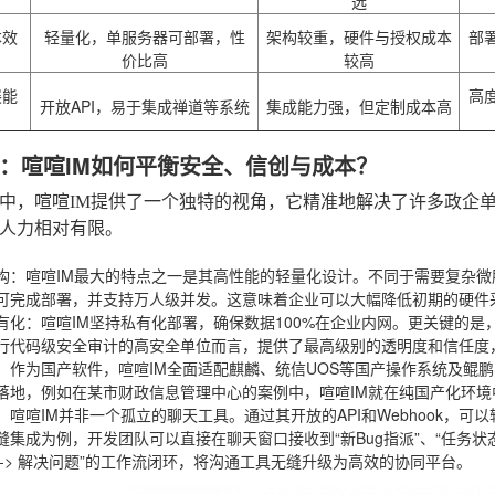
选
本效
轻量化，单服务器可部署，性
架构较重，硬件与授权成本
部
价比高
较高
展能
高
开放API，易于集成禅道等系统
集成能力强，但定制成本高
：喧喧IM如何平衡安全、信创与成本？
中，喧喧IM提供了一个独特的视角，它精准地解决了许多政企单
人力相对有限。
构
：喧喧IM最大的特点之一是其高性能的轻量化设计。不同于需要复杂微
可完成部署，并支持万人级并发。这意味着企业可以大幅降低初期的硬件
有化
：喧喧IM坚持私有化部署，确保数据100%在企业内网。更关键的是
行代码级安全审计的高安全单位而言，提供了最高级别的透明度和信任度，
：作为国产软件，喧喧IM全面适配麒麟、统信UOS等国产操作系统及鲲
落地，例如在某市财政信息管理中心的案例中，喧喧IM就在纯国产化环
：喧喧IM并非一个孤立的聊天工具。通过其开放的API和Webhook，
缝集成为例，开发团队可以直接在聊天窗口接收到“新Bug指派”、“任务状态
 -> 解决问题”的工作流闭环，将沟通工具无缝升级为高效的协同平台。