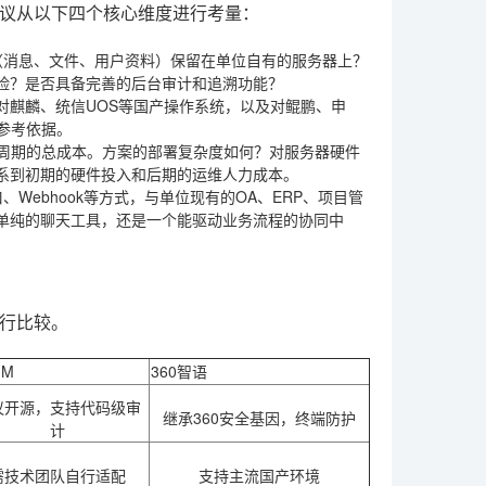
议从以下四个核心维度进行考量：
（消息、文件、用户资料）保留在单位自有的服务器上？
险？是否具备完善的后台审计和追溯功能？
对麒麟、统信UOS等国产操作系统，以及对鲲鹏、申
参考依据。
周期的总成本。方案的部署复杂度如何？对服务器硬件
系到初期的硬件投入和后期的运维人力成本。
Webhook等方式，与单位现有的OA、ERP、项目管
单纯的聊天工具，还是一个能驱动业务流程的协同中
行比较。
IM
360智语
议开源，支持代码级审
继承360安全基因，终端防护
计
需技术团队自行适配
支持主流国产环境