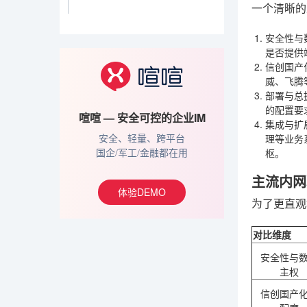
一个清晰的
安全性与
是否提供
信创国产
威、飞腾
部署与总
的配置要
喧喧 — 安全可控的企业IM
集成与扩
理等业务
安全、轻量、跨平台
枢。
国企/军工/金融都在用
主流内网
体验DEMO
为了更直观
对比维度
安全性与
主权
信创国产