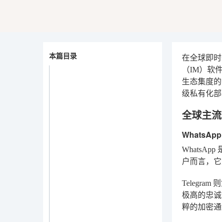
本篇目录
在全球即时
（IM）软
生态集度的国
级私有化部
全球主流
WhatsAp
Whats
户而言，它
Teleg
极高的忠诚
粹的加密通