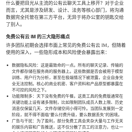
什么要把目光从主流的公有云聊天工具上移开？对于企业
而言，尤其是涉及研发、设计、法务等核心部门，将沟通
数据完全托管在第三方平台，无异于将办公室的钥匙交给
了别人。
免费公有云 IM 的三大隐形痛点
许多团队初期会选择市面上常见的免费公有云 IM，但随着
使用的深入，一些隐形成本和风险便会暴露出来：
数据隐私风险
：这是最致命的一点。所有的聊天记录、传输的
文件都存储在服务商的服务器上。这些数据是否会被用于模型
训练、用户行为分析，甚至在极端情况下被泄露，企业自身完
全无法控制。核心的商业机密、客户资料和产品原型都暴露在
不可控的风险之下。
功能限制多
：天下没有免费的午餐。这类工具的免费版通常在
关键功能上设有诸多限制，比如限制团队成员人数上限、历史
消息仅保留几天、文件存储空间小得可怜。当团队发展到一定
阶段，就不得不面临“要么付费升级，要么数据丢失”的困境。
广告与干扰
：为了盈利，部分免费工具会夹杂大量与工作无关
的娱乐内容和广告推送，这不仅分散了员工的注意力，也让一