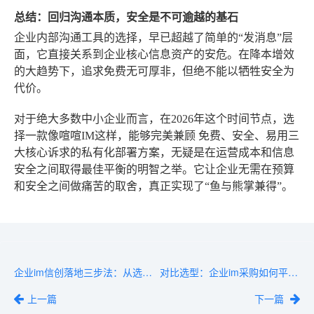
总结：回归沟通本质，安全是不可逾越的基石
企业内部沟通工具的选择，早已超越了简单的“发消息”层
面，它直接关系到企业核心信息资产的安危。在降本增效
的大趋势下，追求免费无可厚非，但绝不能以牺牲安全为
代价。
对于绝大多数中小企业而言，在2026年这个时间节点，选
择一款像喧喧IM这样，能够完美兼顾
免费、安全、易用
三
大核心诉求的私有化部署方案，无疑是在运营成本和信息
安全之间取得最佳平衡的明智之举。它让企业无需在预算
和安全之间做痛苦的取舍，真正实现了“鱼与熊掌兼得”。
企业im信创落地三步法：从选型到迁移的策略盘点
对比选型：企业im采购如何平衡安全合规与协作效率
上一篇
下一篇