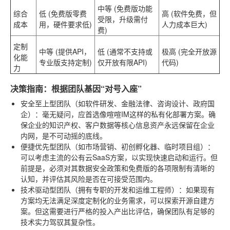
中等
(免费版功能
综合
低
(免费版零费
高
(软件免费，但
受限，升级需付
成本
用，硬件要求低)
人力成本巨大)
费)
定制
中等
(提供API，
低
(通常不支持或
极高
(完全开放源
化能
专业版支持定制)
仅开放有限API)
代码)
力
决策指南：根据团队基因“对号入座”
安全至上型团队
（如软件研发、金融法律、咨询设计、政府国
企）：毫无疑问，应首选像喧喧IM这样的私有化部署方案。确
保企业的知识产权、客户数据等核心信息资产永远保留在企业
内网，是不可动摇的底线。
便捷优先型团队
（如市场营销、初创孵化器、临时项目组）：
可以考虑主流的公有云SaaS方案，以实现快速启动和运行。但
前提是，必须对其数据安全政策和免费版的各项限制有清晰的
认知，并评估其风险是否在可接受范围内。
技术驱动型团队
（拥有专职的开发和运维工程师）：如果现有
方案均无法满足深度定制化的业务需求，可以探索开源自建方
案。但这需要进行严格的投入产出比评估，确保团队有足够的
技术实力驾驭其复杂性。