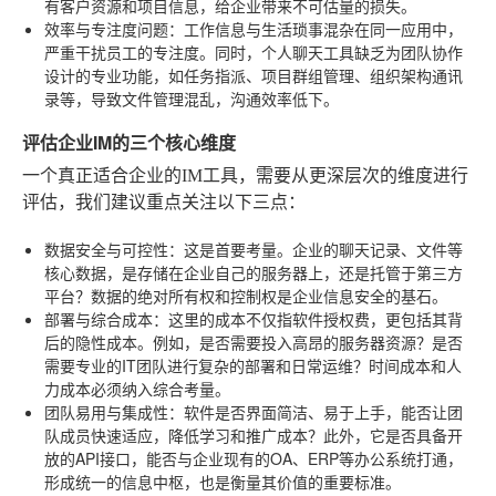
有客户资源和项目信息，给企业带来不可估量的损失。
效率与专注度问题
：工作信息与生活琐事混杂在同一应用中，
严重干扰员工的专注度。同时，个人聊天工具缺乏为团队协作
设计的专业功能，如任务指派、项目群组管理、组织架构通讯
录等，导致文件管理混乱，沟通效率低下。
评估企业IM的三个核心维度
一个真正适合企业的IM工具，需要从更深层次的维度进行
评估，我们建议重点关注以下三点：
数据安全与可控性
：这是首要考量。企业的聊天记录、文件等
核心数据，是存储在企业自己的服务器上，还是托管于第三方
平台？数据的绝对所有权和控制权是企业信息安全的基石。
部署与综合成本
：这里的成本不仅指软件授权费，更包括其背
后的隐性成本。例如，是否需要投入高昂的服务器资源？是否
需要专业的IT团队进行复杂的部署和日常运维？时间成本和人
力成本必须纳入综合考量。
团队易用与集成性
：软件是否界面简洁、易于上手，能否让团
队成员快速适应，降低学习和推广成本？此外，它是否具备开
放的API接口，能否与企业现有的OA、ERP等办公系统打通，
形成统一的信息中枢，也是衡量其价值的重要标准。