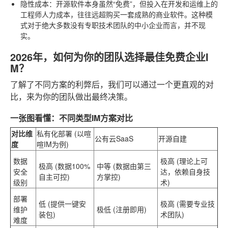
隐性成本
：开源软件本身虽然“免费”，但投入在开发和运维上的
工程师人力成本，往往远超购买一套成熟的商业软件。这种模
式对于绝大多数没有专职技术团队的中小企业而言，并不现
实。
2026年，如何为你的团队选择最佳免费企业I
M？
了解了不同方案的利弊后，我们可以通过一个更直观的对
比，来为你的团队做出最终决策。
一张图看懂：不同类型IM方案对比
对比维
私有化部署 (以喧
公有云SaaS
开源自建
度
喧IM为例)
数据
极高
(理论上可
极高
(数据100%
中等
(数据由第三
安全
达，依赖自身技
自主可控)
方掌控)
级别
术)
部署
低
(提供一键安
极高
(需要专业技
维护
极低
(注册即用)
装包)
术团队)
难度