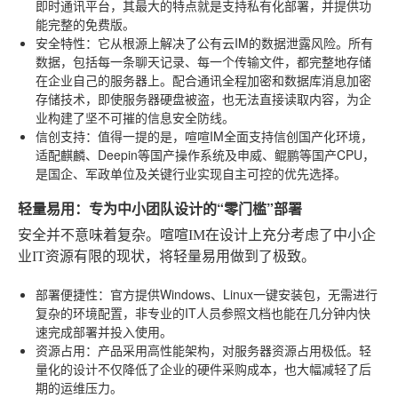
即时通讯平台，其最大的特点就是支持私有化部署，并提供功
能完整的免费版。
安全特性
：它从根源上解决了公有云IM的数据泄露风险。所有
数据，包括每一条聊天记录、每一个传输文件，都完整地存储
在企业自己的服务器上。配合通讯全程加密和数据库消息加密
存储技术，即使服务器硬盘被盗，也无法直接读取内容，为企
业构建了坚不可摧的信息安全防线。
信创支持
：值得一提的是，喧喧IM全面支持信创国产化环境，
适配麒麟、Deepin等国产操作系统及申威、鲲鹏等国产CPU，
是国企、军政单位及关键行业实现自主可控的优先选择。
轻量易用：专为中小团队设计的“零门槛”部署
安全并不意味着复杂。喧喧IM在设计上充分考虑了中小企
业IT资源有限的现状，将轻量易用做到了极致。
部署便捷性
：官方提供Windows、Linux一键安装包，无需进行
复杂的环境配置，非专业的IT人员参照文档也能在几分钟内快
速完成部署并投入使用。
资源占用
：产品采用高性能架构，对服务器资源占用极低。轻
量化的设计不仅降低了企业的硬件采购成本，也大幅减轻了后
期的运维压力。