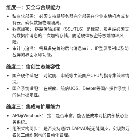
维度一：安全与合规能力
私有化部署：
必须支持将服务器完全部署在企业本地机房或专
有云，确保数据物理隔离。
数据加密：
链路传输加密（SSL/TLS）是标配，服务端必须支
持数据库消息的二次加密存储，防范硬盘被盗等极端物理风
险。
审计与追溯：
需具备完善的后台消息审计、IP登录限制以及防
截屏的界面水印功能。
维度二：信创生态兼容性
国产硬件适配：
对鲲鹏、申威等主流国产CPU的指令集兼容情
况。
国产系统适配：
在麒麟、统信UOS、Deepin等国产操作系统上
的运行稳定性。
维度三：集成与扩展能力
API与Webhook：
接口是否丰富，能否低成本对接内部核心业
务系统。
组织架构同步：
是否支持通过LDAP/AD域无缝同步，实现数万
名员工组织架构的自动化管理。