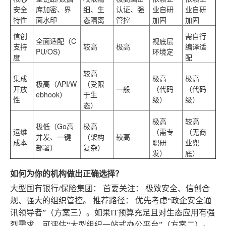
安全
库加密、界
细、生
认证、强
业自研
业自研
特性
面水印
态隔离
管控
加固
加固
信创
需自行
全面适配（C
视底层
支持
较高
极高
编译适
PU/OS）
环境定
度
配
较高
集成
极高
极高
极高（API/W
（受限
开放
一般
（代码
（代码
ebhook）
于生
性
级）
级）
态）
极高
较高
极低（Go高
极高
运维
（需专
（无商
并发、一键
（架构
较高
成本
职研
业兜
部署）
复杂）
发）
底）
如何为你的机构做出正确选择？
大型国有银行/保险集团：
首要关注：
极致安全、信创合
规、强大的组织管控。
推荐路径：
优先考虑“政企安全通
讯领导者”（方案三）。如果IT预算充足且对生态应用有强
烈需求，可评估“大型组织一站式办公平台”（方案二）。