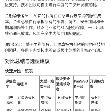
区支持，技术团队可自由进行深度的二次开发和定制。
金融场景考量：
免费的代码往往意味着最昂贵的隐性成
本。企业必须自行承担所有的部署、调优、安全加固和长
期漏洞修补工作。缺乏商业级的SLA服务保障，一旦出现
核心通讯故障，风险完全由内部IT团队兜底。
适用场景：
处于早期阶段、IT预算极为有限的金融科技初
创团队，多用于内部技术验证或极小范围的非核心沟通。
对比总结与选型建议
快速对比一览表
政企安全
评估维
大型一站
PaaS/SD
开源IM方
喧喧IM
通讯领导
度
式平台
K平台
案
者
部署
轻量级私有
重型私
专网/私有
本地化
私有化
模式
化
有化
化
部署
自建
核心
全链路/数据
权限精
极高国密
依赖企
依赖企