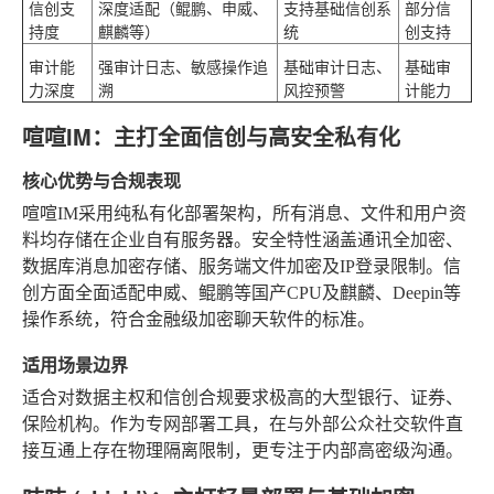
信创支
深度适配（鲲鹏、申威、
支持基础信创系
部分信
持度
麒麟等）
统
创支持
审计能
强审计日志、敏感操作追
基础审计日志、
基础审
力深度
溯
风控预警
计能力
喧喧IM：主打全面信创与高安全私有化
核心优势与合规表现
喧喧IM采用纯私有化部署架构，所有消息、文件和用户资
料均存储在企业自有服务器。安全特性涵盖通讯全加密、
数据库消息加密存储、服务端文件加密及IP登录限制。信
创方面全面适配申威、鲲鹏等国产CPU及麒麟、Deepin等
操作系统，符合金融级加密聊天软件的标准。
适用场景边界
适合对数据主权和信创合规要求极高的大型银行、证券、
保险机构。作为专网部署工具，在与外部公众社交软件直
接互通上存在物理隔离限制，更专注于内部高密级沟通。