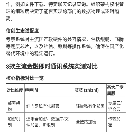
作，例如文件下载、特定聊天记录查询。组织架构权限管
理的细粒度决定了能否实现跨部门的数据物理或逻辑隔
离。
信创生态适配度
考察系统对主流国产软硬件的兼容情况，包括鲲鹏、飞腾
等底层芯片，以及统信、麒麟等操作系统，确保在国产化
替代环境中的稳定运行。
3款主流金融即时通讯系统实测对比
核心指标对比一览
某大厂专
对比维度
喧喧IM
吱吱 (zhizhi)
属版
部署架
专属云/
纯内网私有化部署
轻量私有化部署
构
混合云
加密机
通讯全加密、数据库/文
传输加
全链路加密
制
件加密、IP限制
密