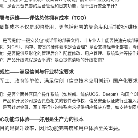
溯
：是否具备完善的后台管理和日志功能，便于进行安全审计？
署与运维——评估总体拥有成本（TCO）
周期成本不仅是采购费用，更包括部署的复杂度和后期的运维压
：是否提供“一键安装包”或详细的部署文档，非专业人士能否快速完成部
求
：对CPU、内存、带宽的硬件要求是否合理？是否支持轻量化部署，降
度
：是否提供图形化的管理后台？配置修改、用户管理、系统监控等操作
护
：产品升级流程是否平滑？是否提供清晰的升级指南？
规性——满足信创与行业特定要求
军工、政府等单位，满足信创（信息技术应用创新）国产化要求
配
：是否全面兼容国产操作系统（如麒麟、统信UOS、Deepin）和国产
：产品和开发公司是否具备相关的软件著作权、信息安全认证或行业准入
：是否针对金融、军工等行业的特殊需求提供相应解决方案，如支持专网
心功能与体验——好用是生产力的根本
目的是提升效率，因此功能完善度和用户体验至关重要。