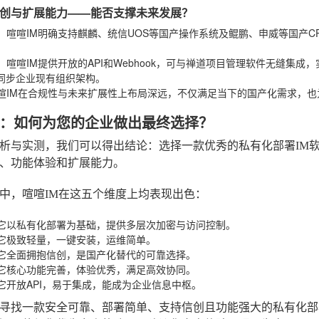
创与扩展能力——能否支撑未来发展？
：喧喧IM明确支持麒麟、统信UOS等国产操作系统及鲲鹏、申威等国产
。
：喧喧IM提供开放的API和Webhook，可与禅道项目管理软件无缝集成
可同步企业现有组织架构。
喧IM在合规性与未来扩展性上布局深远，不仅满足当下的国产化需求，
：如何为您的企业做出最终选择？
析与实测，我们可以得出结论：选择一款优秀的私有化部署IM
、功能体验和扩展能力
。
中，喧喧IM在这五个维度上均表现出色：
它以私有化部署为基础，提供多层次加密与访问控制。
它极致轻量，一键安装，运维简单。
它全面拥抱信创，是国产化替代的可靠选择。
它核心功能完善，体验优秀，满足高效协同。
它开放API，易于集成，能成为企业信息中枢。
寻找一款安全可靠、部署简单、支持信创且功能强大的私有化部署