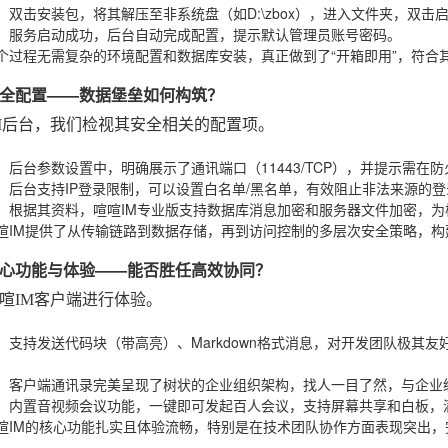
：双击安装包，将其解压至非系统盘（如D:\zbox），进入文件夹，双击
：服务启动成功，后台自动完成配置，提示默认管理员账号密码。
个过程无需复杂的环境配置和数据库安装，真正做到了“开箱即用”，符合其
全配置——数据堡垒如何构筑？
M后台，我们检视其安全相关的配置项。
：后台参数设置中，明确展示了通讯端口（11443/TCP），并提示需
：后台支持IP登录限制，可以设置白名单/黑名单，有效阻止非法来源的
：根据其资料，喧喧IM专业版支持数据库消息加密和服务器文件加密，
喧IM提供了从传输链路到数据存储，再到访问控制的多层次安全策略，
心功能与体验——能否胜任高效协同？
喧IM客户端进行体验。
：支持发送代码块（带高亮）、Markdown格式消息，对开发团队极其
：客户端通讯录完美呈现了树状的企业组织架构，找人一目了然，与企业
：内置音视频会议功能，一键即可发起百人会议，支持屏幕共享和白板，
喧IM的核心功能扎实且体验流畅，特别是在技术团队协作方面表现突出