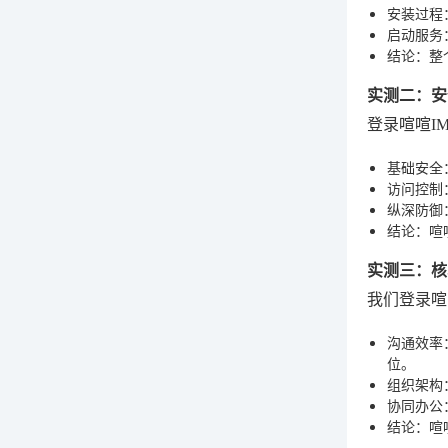
安装过程
启动服务
结论
：整
实测二：安
登录喧喧I
基础安全
访问控制
纵深防御
结论
：喧
实测三：核
我们登录喧
沟通效率
位。
组织架构
协同办公
结论
：喧