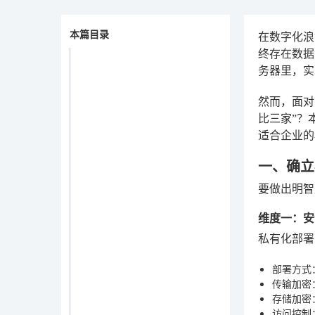
本篇目录
在数字化浪
终存在数据
务器里，实
然而，面对
比三家”？
适合企业的
一、确立
要做出明智
维度一：安
私有化部署
部署方式
传输加密
存储加密
访问控制