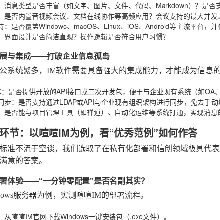
：消息类型是否丰富（如文字、图片、文件、代码、Markdown）？是
：是否内置音视频会议、文档在线协作等高频应用？会议支持的最大并发
持
：是否覆盖Windows、macOS、Linux、iOS、Android等主流平
：界面设计是否简洁直观？操作逻辑是否符合用户习惯？
展与集成——打破企业信息孤岛
公系统繁多，IM软件需要具备强大的集成能力，才能成为信息
K
：是否提供开放的API接口或二次开发包，便于与企业现有系统（如OA、
同步
：是否支持通过LDAP或API与企业现有组织架构进行同步，免去手
：是否能与项目管理工具（如禅道）、自动化运维等系统打通，实现消息
环节：以喧喧IM为例，看“优秀范例”如何作答
标准不流于空谈，我们选取了在私有化部署和信创领域极具代表性
满意的答案。
署体验——“一分钟零配置”是否名副其实？
ndows服务器为例，实测喧喧IM的部署流程。
：从喧喧IM官网下载Windows一键安装包（.exe文件）。