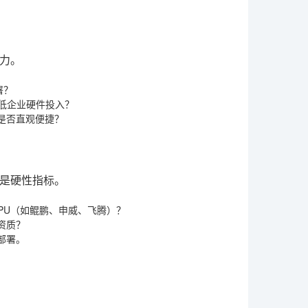
力。
署？
低企业硬件投入？
是否直观便捷？
是硬性指标。
CPU（如鲲鹏、申威、飞腾）？
资质？
部署。