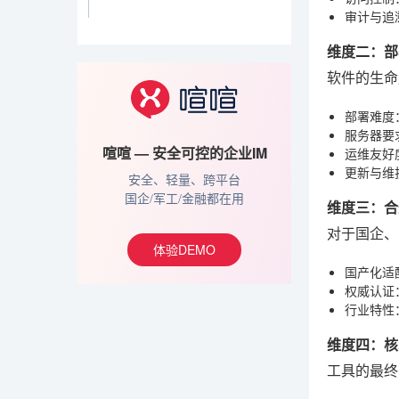
审计与追
维度二：部
软件的生命
部署难度
服务器要
喧喧 — 安全可控的企业IM
运维友好
更新与维
安全、轻量、跨平台
国企/军工/金融都在用
维度三：合
对于国企、
体验DEMO
国产化适
权威认证
行业特性
维度四：核
工具的最终