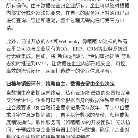
所有操作。由于数据完全归企业所有，企业可以随时根据
内部审计或外部法规要求，在自己的服务器上对通讯记录
进行查询、导出和追溯，整个过程无需向任何第三方申
请。
此外，通过开放的API和Webhook，像喧喧IM这样的私有
云平台可以与企业现有的OA、ERP、CRM等业务系统进
行无缝集成。例如，将“新Bug指派”、“合同审批提醒”等动
态实时推送到IM中，让数据在企业内部形成安全、可控、
高效的流转闭环，从而打造统一的企业信息平台。
归档与销毁环节：策略自主，数据去留由企业决定
当数据生命周期走向终点，私有云IM将最终的处置权完全
交还给企业。企业可以完全根据自身的数据保留策略和行
业合规要求（如金融行业要求记录保存数年，军工单位要
求涉密信息定期销毁），自主执行数据的备份、归档或彻
底销毁操作。软件服务商（如喧喧IM的开发团队）无法访
问、干预或恢复企业服务器上的任何数据，确保了企业对
数据生命周期的终结拥有绝对的控制权。