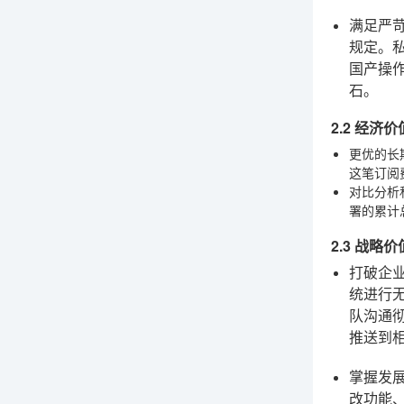
满足严
规定。
国产操
石。
2.2 经济
更优的长
这笔订阅
对比分析
署的累计
2.3 战
打破企
统进行
队沟通彻
推送到
掌握发
改功能