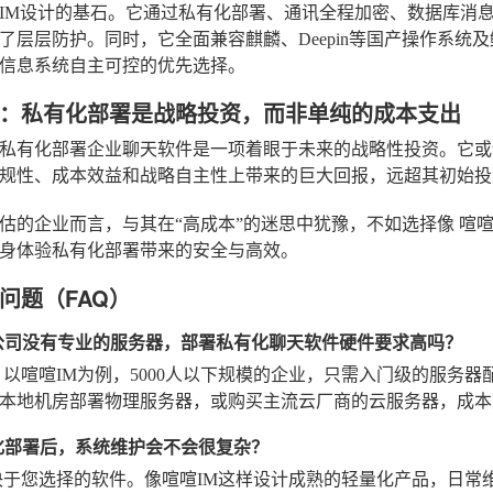
IM设计的基石。它通过私有化部署、通讯全程加密、数据库消
了层层防护。同时，它全面兼容麒麟、Deepin等国产操作系统
信息系统自主可控的优先选择。
：私有化部署是战略投资，而非单纯的成本支出
私有化部署企业聊天软件是一项着眼于未来的战略性投资。它
规性、成本效益和战略自主性
上带来的巨大回报，远超其初始投
估的企业而言，与其在“高成本”的迷思中犹豫，不如选择像
喧喧
身体验私有化部署带来的安全与高效。
问题（FAQ）
公司没有专业的服务器，部署私有化聊天软件硬件要求高吗？
以喧喧IM为例，5000人以下规模的企业，只需入门级的服务器配
本地机房部署物理服务器，或购买主流云厂商的云服务器，成本
化部署后，系统维护会不会很复杂？
决于您选择的软件。像喧喧IM这样设计成熟的轻量化产品，日常