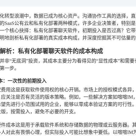
化转型浪潮中，数据已成为核心资产。沟通协作工具的选择，直
的SaaS公有云和私有化部署两种模式，许多企业决策者，特别
一个核心抉择：私有化部署聊天软件，初期投入是否过高？它带
明地剖析私有化部署的真实成本构成，并深度挖掘其不可估量的
解析：私有化部署聊天软件的成本构成
并非“无底洞”投资，其成本主要分为看得见的“显性成本”和需要
第一步。
性成本：一次性的前期投入
权费用
这是获取软件使用权的核心开销。市场上的授权模式各异
，应关注是否有灵活的版本策略。例如，一些解决方案如喧喧IM
希望先进行小范围试用的企业，能够以零成本验证方案的可行性
业版，按需投入，避免不必要的开支。
硬件成本
这是用于承载软件系统和存储数据的物理或云服务器。
人对此有畏惧心理，但实际投入可能比想象中要低。以喧喧IM为