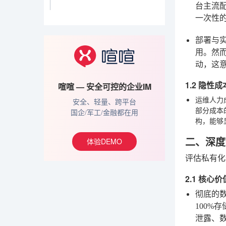
台主流配
一次性
部署与
用。然而
动，这
1.2 隐
喧喧 — 安全可控的企业IM
运维人力
安全、轻量、跨平台
部分成本
国企/军工/金融都在用
构，能够
二、深度
体验DEMO
评估私有化
2.1 核
彻底的
100
泄露、