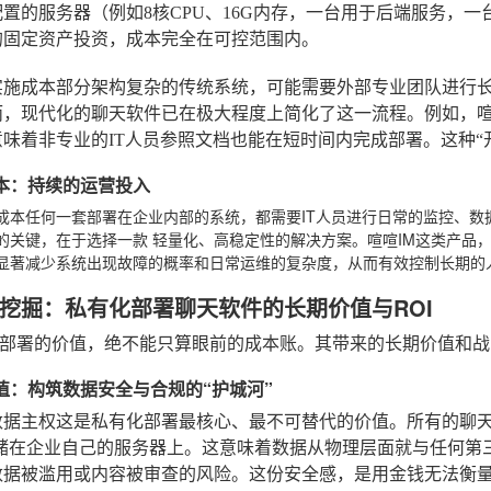
置的服务器（例如8核CPU、16G内存，一台用于后端服务，
的固定资产投资，成本完全在可控范围内。
实施成本
部分架构复杂的传统系统，可能需要外部专业团队进行
，现代化的聊天软件已在极大程度上简化了这一流程。例如，喧喧I
意味着非专业的IT人员参照文档也能在短时间内完成部署。这种“
性成本：持续的运营投入
成本
任何一套部署在企业内部的系统，都需要IT人员进行日常的监控、
的关键，在于选择一款
轻量化、高稳定性
的解决方案。喧喧IM这类产品
显著减少系统出现故障的概率和日常运维的复杂度，从而有效控制长期的
挖掘：私有化部署聊天软件的长期价值与ROI
部署的价值，绝不能只算眼前的成本账。其带来的长期价值和战
心价值：构筑数据安全与合规的“护城河”
数据主权
这是私有化部署最核心、最不可替代的价值。所有的聊
%存储在企业自己的服务器上。这意味着数据从物理层面就与任何
数据被滥用或内容被审查的风险。这份安全感，是用金钱无法衡