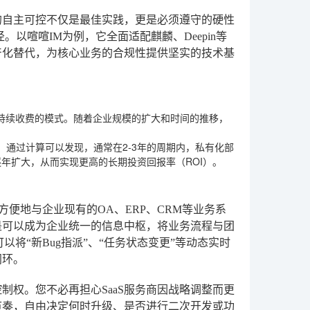
的自主可控不仅是最佳实践，更是必须遵守的硬性
以喧喧IM为例，它全面适配麒麟、Deepin等
产化替代，为核心业务的合规性提供坚实的技术基
间”持续收费的模式。随着企业规模的扩大和时间的推移，
通过计算可以发现，通常在2-3年的周期内，私有化部
逐年扩大，从而实现更高的长期投资回报率（ROI）。
方便地与企业现有的OA、ERP、CRM等业务系
是可以成为企业统一的信息中枢，将业务流程与团
将“新Bug指派”、“任务状态变更”等动态实时
闭环。
制权。您不必再担心SaaS服务商因战略调整而更
节奏，自由决定何时升级、是否进行二次开发或功