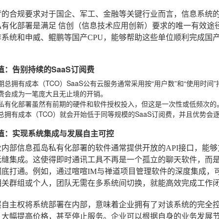
苛的合规要求
对于国企、军工、金融等关键行业而言，信息系统
私有化部署是满足
信创
（信息技术应用创新）要求的唯一有效途径。
作系统和申威、鲲鹏等国产CPU，能够帮助这些单位顺利完成国
价值：告别持续的SaaS订阅费
期总拥有成本（TCO）
SaaS公有云服务通常采用按“用户数”和“使用时
费会成为一笔庞大且无止境的开销。
私有化部署虽然有前期的硬件和软件授权投入，但这是一次性或低频次的。
总拥有成本（TCO）就会开始低于同等规模的SaaS订阅费，并且优势会
略价值：实现系统集成与发展自主可控
业内部信息孤岛
私有化部署的软件通常提供开放的API接口，能够
无缝集成。这使得即时通讯工具不再是一个孤立的聊天软件，而
底打通。例如，通过喧喧IM与禅道项目管理软件的深度集成，可以
相关群组或个人，团队无需在多系统间切换，就能高效完成工作
展自主权
将系统部署在内部，意味着企业拥有了对该系统的完全控
、大幅提高价格，甚至停止服务。企业可以根据自身的业务发展